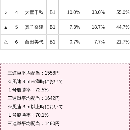
○
４
犬童千秋
B1
10.0%
33.0%
55.0%
▲
５
真子奈津
B1
7.3%
18.7%
44.7%
△
６
藤田美代
B1
0.7%
7.7%
21.7%
三連単平均配当：1558円
☆風速３ｍ未満時において
１号艇勝率：72.5%
三連単平均配当：1642円
☆風速３ｍ以上時において
１号艇勝率：70.1%
三連単平均配当：1480円