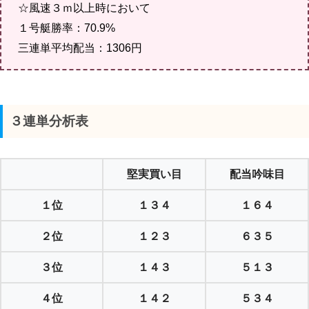
☆風速３ｍ以上時において
１号艇勝率：70.9%
三連単平均配当：1306円
３連単分析表
堅実買い目
配当吟味目
１位
１３４
１６４
２位
１２３
６３５
３位
１４３
５１３
４位
１４２
５３４