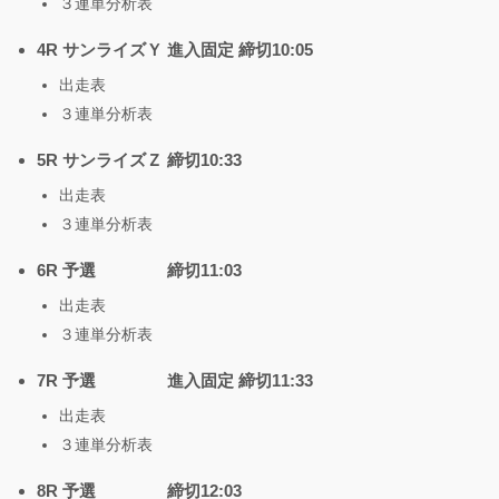
３連単分析表
4R サンライズＹ 進入固定 締切10:05
出走表
３連単分析表
5R サンライズＺ 締切10:33
出走表
３連単分析表
6R 予選 締切11:03
出走表
３連単分析表
7R 予選 進入固定 締切11:33
出走表
３連単分析表
8R 予選 締切12:03