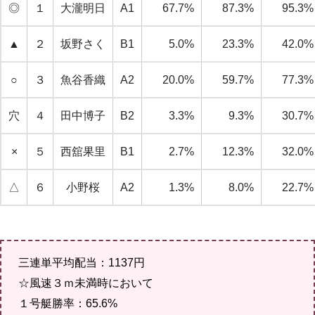
◎
１
大瀧明日
A1
67.7%
87.3%
95.3%
▲
２
坂野さく
B1
5.0%
23.3%
42.0%
○
３
魚谷香織
A2
20.0%
59.7%
77.3%
穴
４
田中博子
B2
3.3%
9.3%
30.7%
×
５
西舘果里
B1
2.7%
12.3%
32.0%
△
６
小野桜
A2
1.3%
8.0%
22.7%
三連単平均配当：1137円
☆風速３ｍ未満時において
１号艇勝率：65.6%