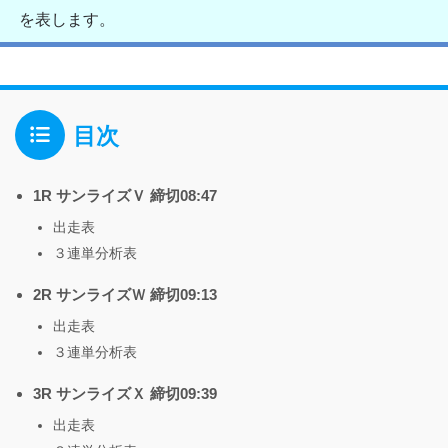
を表します。
目次
1R サンライズＶ 締切08:47
出走表
３連単分析表
2R サンライズＷ 締切09:13
出走表
３連単分析表
3R サンライズＸ 締切09:39
出走表