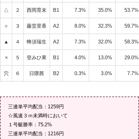
△
２
西岡育未
B1
7.3%
35.0%
53.7%
○
３
藤堂里香
A2
8.0%
32.3%
59.7%
▲
４
蜂須瑞生
A2
7.3%
32.0%
58.3%
×
５
登みひ果
B1
4.0%
13.0%
29.0%
穴
６
日隈茜
B2
0.3%
3.0%
7.7%
三連単平均配当：1259円
☆風速３ｍ未満時において
１号艇勝率：75.2%
三連単平均配当：1216円