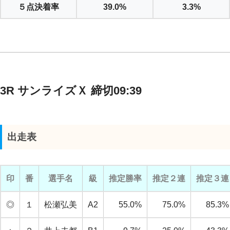
５点決着率
39.0%
3.3%
3R サンライズＸ 締切09:39
出走表
印
番
選手名
級
推定勝率
推定２連
推定３連
◎
１
松瀬弘美
A2
55.0%
75.0%
85.3%