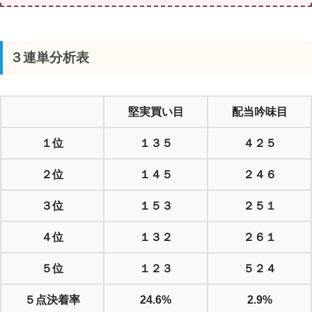
３連単分析表
堅実買い目
配当吟味目
１位
１３５
４２５
２位
１４５
２４６
３位
１５３
２５１
４位
１３２
２６１
５位
１２３
５２４
５点決着率
24.6%
2.9%