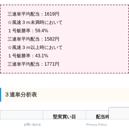
三連単平均配当：1619円
☆風速３ｍ未満時において
１号艇勝率：59.4%
三連単平均配当：1582円
☆風速３ｍ以上時において
１号艇勝率：43.1%
三連単平均配当：1771円
３連単分析表
堅実買い目
配当吟味目
お問い合わせ
Privacy Policy