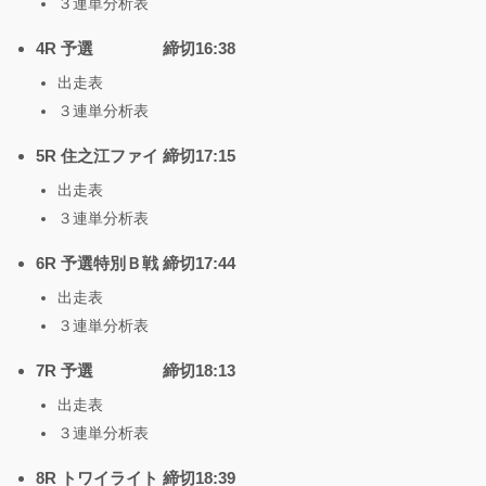
３連単分析表
4R 予選 締切16:38
出走表
３連単分析表
5R 住之江ファイ 締切17:15
出走表
３連単分析表
6R 予選特別Ｂ戦 締切17:44
出走表
３連単分析表
7R 予選 締切18:13
出走表
３連単分析表
8R トワイライト 締切18:39