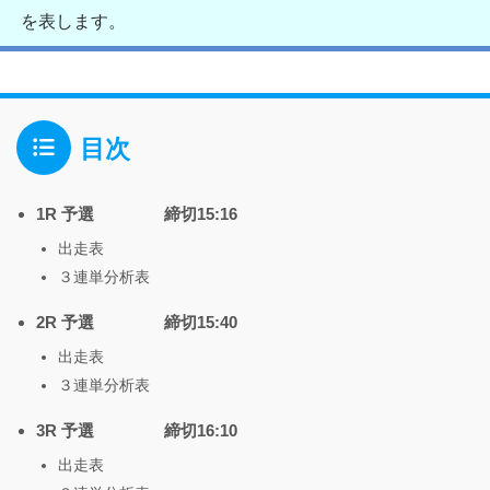
を表します。
目次
1R 予選 締切15:16
出走表
３連単分析表
2R 予選 締切15:40
出走表
３連単分析表
3R 予選 締切16:10
出走表