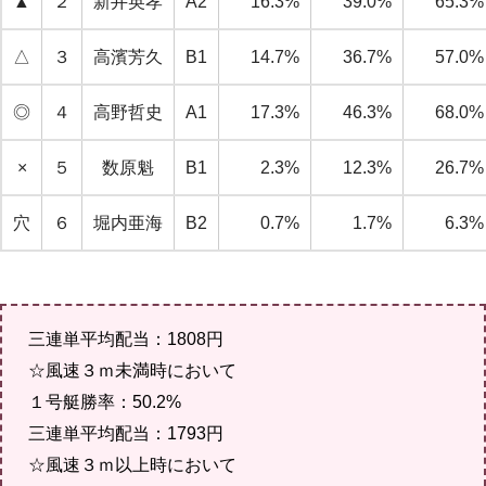
▲
２
新井英孝
A2
16.3%
39.0%
65.3%
△
３
高濱芳久
B1
14.7%
36.7%
57.0%
◎
４
高野哲史
A1
17.3%
46.3%
68.0%
×
５
数原魁
B1
2.3%
12.3%
26.7%
穴
６
堀内亜海
B2
0.7%
1.7%
6.3%
三連単平均配当：1808円
☆風速３ｍ未満時において
１号艇勝率：50.2%
三連単平均配当：1793円
☆風速３ｍ以上時において