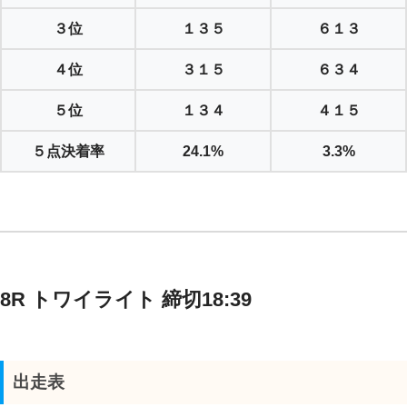
３位
１３５
６１３
４位
３１５
６３４
５位
１３４
４１５
５点決着率
24.1%
3.3%
8R トワイライト 締切18:39
出走表