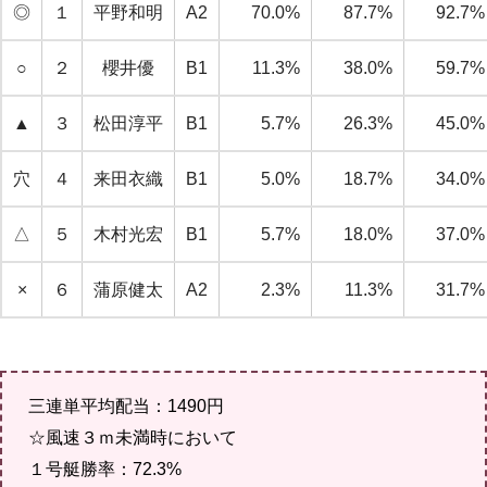
◎
１
平野和明
A2
70.0%
87.7%
92.7%
○
２
櫻井優
B1
11.3%
38.0%
59.7%
▲
３
松田淳平
B1
5.7%
26.3%
45.0%
穴
４
来田衣織
B1
5.0%
18.7%
34.0%
△
５
木村光宏
B1
5.7%
18.0%
37.0%
×
６
蒲原健太
A2
2.3%
11.3%
31.7%
三連単平均配当：1490円
☆風速３ｍ未満時において
１号艇勝率：72.3%