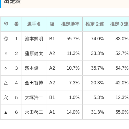
出走表
印
番
選手名
級
推定勝率
推定２連
推定３連
◎
１
池本輝明
B1
55.7%
74.0%
83.0%
×
２
蒲原健太
A2
11.3%
33.3%
52.7%
○
３
濱本優一
A2
10.7%
35.7%
54.7%
△
４
金田智博
A2
7.3%
20.3%
42.0%
穴
５
大塚浩二
B1
1.0%
5.3%
12.3%
▲
６
永田啓二
A1
14.0%
31.3%
55.0%