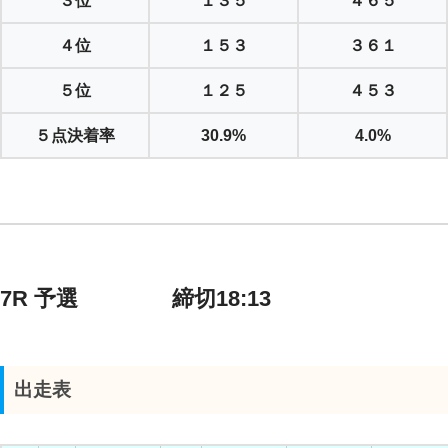
３位
１３５
４６５
４位
１５３
３６１
５位
１２５
４５３
５点決着率
30.9%
4.0%
7R 予選 締切18:13
出走表