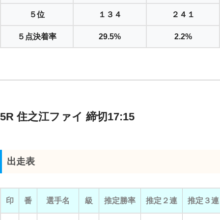
５位
１３４
２４１
５点決着率
29.5%
2.2%
5R 住之江ファイ 締切17:15
出走表
印
番
選手名
級
推定勝率
推定２連
推定３連