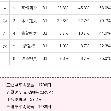
▲
２
高憧四季
B1
23.3%
45.3%
63.0%
◎
３
木下翔太
A1
29.3%
62.7%
79.7%
△
４
古賀智之
B1
8.7%
18.7%
44.0%
穴
５
森弘行
B1
1.0%
8.7%
22.3%
×
６
渡邊裕貴
B1
2.3%
8.7%
25.0%
三連単平均配当：1796円
☆風速３ｍ未満時において
１号艇勝率：37.2%
三連単平均配当：1688円