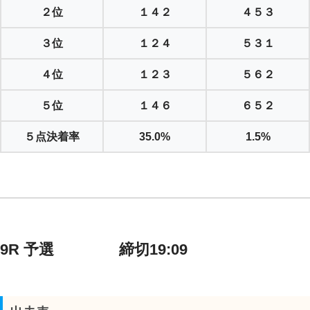
２位
１４２
４５３
３位
１２４
５３１
４位
１２３
５６２
５位
１４６
６５２
５点決着率
35.0%
1.5%
9R 予選 締切19:09