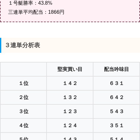
１号艇勝率：43.8%
三連単平均配当：1866円
３連単分析表
堅実買い目
配当吟味目
１位
１４２
６３１
２位
１３２
６４２
３位
１２３
５４３
４位
１２４
３５１
５位
１４３
５１４