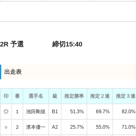
2R 予選 締切15:40
出走表
印
番
選手名
級
推定勝率
推定２連
推定３連
◎
１
池田剛規
B1
51.3%
69.7%
82.0%
○
２
濱本優一
A2
25.7%
55.0%
71.0%