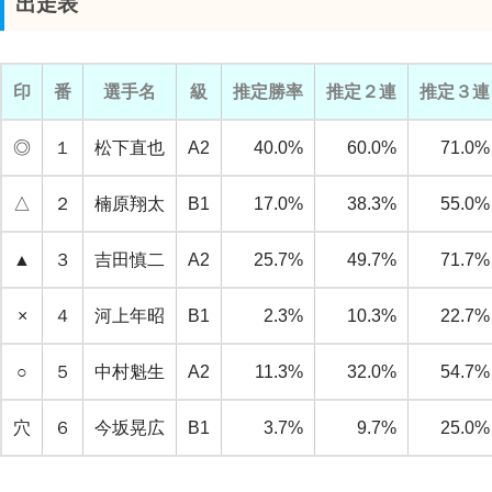
出走表
印
番
選手名
級
推定勝率
推定２連
推定３連
◎
１
松下直也
A2
40.0%
60.0%
71.0%
△
２
楠原翔太
B1
17.0%
38.3%
55.0%
▲
３
吉田慎二
A2
25.7%
49.7%
71.7%
×
４
河上年昭
B1
2.3%
10.3%
22.7%
○
５
中村魁生
A2
11.3%
32.0%
54.7%
穴
６
今坂晃広
B1
3.7%
9.7%
25.0%