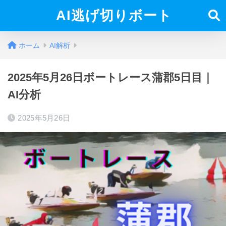
AI逃げ切りボート
ホーム
AI解析
2025年5月26日ボートレース蒲郡5日目｜
AI分析
2025年5月26日