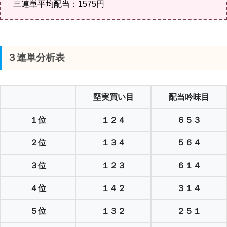
三連単平均配当：1575円
３連単分析表
堅実買い目
配当吟味目
１位
１２４
６５３
２位
１３４
５６４
３位
１２３
６１４
４位
１４２
３１４
５位
１３２
２５１