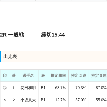
2R 一般戦 締切15:44
出走表
印
番
選手名
級
推定勝率
推定２連
推定３連
◎
１
花田和明
B1
63.7%
79.3%
87.0%
○
２
小坂風太
B1
12.7%
37.0%
55.0%