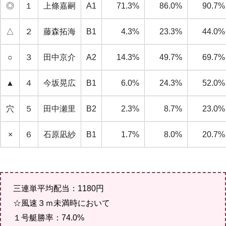
◎
１
上條嘉嗣
A1
71.3%
86.0%
90.7%
△
２
藤森拓海
B1
4.3%
23.3%
44.0%
○
３
田中京介
A2
14.3%
49.7%
69.7%
▲
４
今坂晃広
B1
6.0%
24.3%
52.0%
穴
５
田中瀬里
B2
2.3%
8.7%
23.0%
×
６
石原凪紗
B1
1.7%
8.0%
20.7%
三連単平均配当：1180円
☆風速３ｍ未満時において
１号艇勝率：74.0%