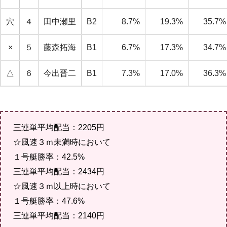
穴
４
田中瀬里
B2
8.7%
19.3%
35.7%
×
５
藤森拓海
B1
6.7%
17.3%
34.7%
△
６
今出晋二
B1
7.3%
17.0%
36.3%
三連単平均配当：2205円
☆風速３ｍ未満時において
１号艇勝率：42.5%
三連単平均配当：2434円
☆風速３ｍ以上時において
１号艇勝率：47.6%
三連単平均配当：2140円