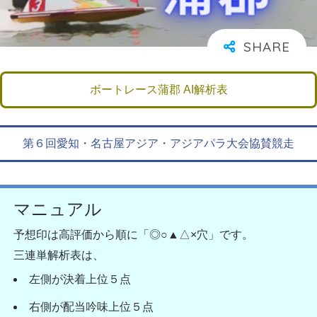
ボートレース蒲郡 AI解析表
第６回愛知・名古屋アジア・アジアパラ大会協賛競走
マニュアル
予想印は高評価から順に「◎○▲△×穴」です。
三連単解析表は、
左側が決着上位５点
右側が配当吟味上位５点