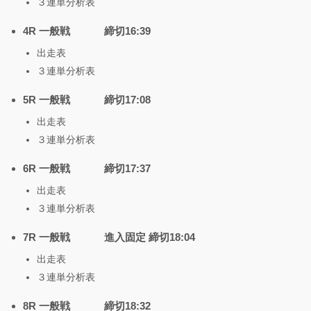
３連単分析表
4R 一般戦 締切16:39
出走表
３連単分析表
5R 一般戦 締切17:08
出走表
３連単分析表
6R 一般戦 締切17:37
出走表
３連単分析表
7R 一般戦 進入固定 締切18:04
出走表
３連単分析表
8R 一般戦 締切18:32