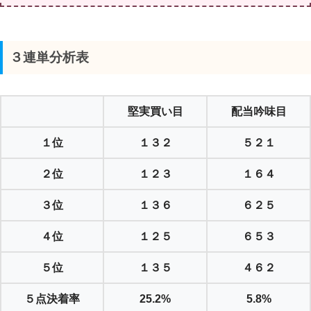
３連単分析表
堅実買い目
配当吟味目
１位
１３２
５２１
２位
１２３
１６４
３位
１３６
６２５
４位
１２５
６５３
５位
１３５
４６２
５点決着率
25.2%
5.8%