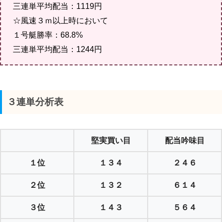
三連単平均配当：1119円
☆風速３ｍ以上時において
１号艇勝率：68.8%
三連単平均配当：1244円
３連単分析表
堅実買い目
配当吟味目
１位
１３４
２４６
２位
１３２
６１４
３位
１４３
５６４