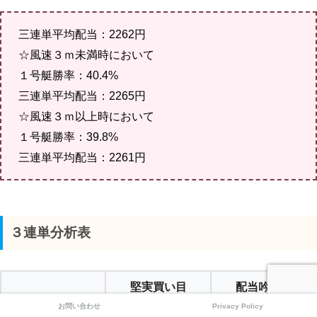
三連単平均配当：2262円
☆風速３ｍ未満時において
１号艇勝率：40.4%
三連単平均配当：2265円
☆風速３ｍ以上時において
１号艇勝率：39.8%
三連単平均配当：2261円
３連単分析表
堅実買い目
配当吟味目
お問い合わせ
Privacy Policy