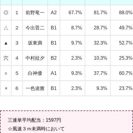
◎
１
前野竜一
A2
67.7%
81.7%
88.0%
△
２
今出晋二
B1
8.7%
28.7%
49.7%
▲
３
坂東満
B1
9.7%
32.3%
52.7%
穴
４
中村紋夕
B2
2.3%
10.3%
25.3%
○
５
白神優
A1
9.3%
37.7%
60.7%
×
６
一色凌雅
B1
2.3%
9.3%
23.7%
三連単平均配当：1597円
☆風速３ｍ未満時において