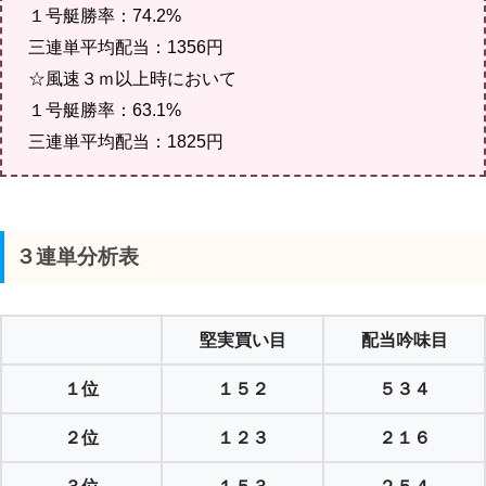
１号艇勝率：74.2%
三連単平均配当：1356円
☆風速３ｍ以上時において
１号艇勝率：63.1%
三連単平均配当：1825円
３連単分析表
堅実買い目
配当吟味目
１位
１５２
５３４
２位
１２３
２１６