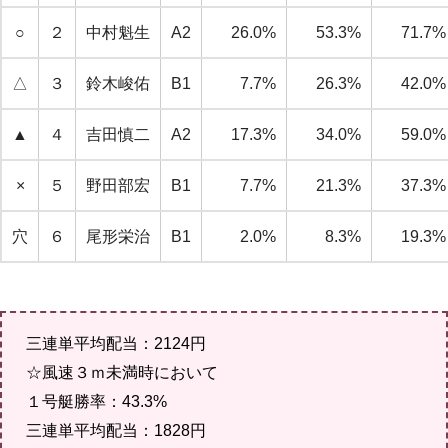
○
２
中村魁生
A2
26.0%
53.3%
71.7%
△
３
鈴木峻佑
B1
7.7%
26.3%
42.0%
▲
４
吉田慎二
A2
17.3%
34.0%
59.0%
×
５
野田部宏
B1
7.7%
21.3%
37.3%
穴
６
尾形栄治
B1
2.0%
8.3%
19.3%
三連単平均配当：2124円
☆風速３ｍ未満時において
１号艇勝率：43.3%
三連単平均配当：1828円