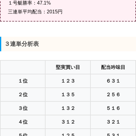
１号艇勝率：47.1%
三連単平均配当：2015円
３連単分析表
堅実買い目
配当吟味目
１位
１２３
６３１
２位
１３５
２５６
３位
１３２
５１６
４位
３１２
３２１
５位
１２５
５３１