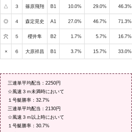
△
３
篠原飛翔
B1
10.0%
29.0%
46.3%
◎
４
森定晃史
A1
27.0%
46.7%
71.3%
穴
５
櫻井隼
B2
1.7%
5.7%
16.7%
×
６
大原祥昌
B1
3.7%
15.7%
33.0%
三連単平均配当：2250円
☆風速３ｍ未満時において
１号艇勝率：32.7%
三連単平均配当：2130円
☆風速３ｍ以上時において
１号艇勝率：30.7%