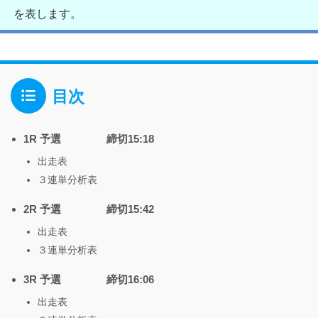
を表します。
目次
1R 予選 締切15:18
出走表
３連単分析表
2R 予選 締切15:42
出走表
３連単分析表
3R 予選 締切16:06
出走表