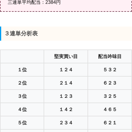
三連単平均配当：2384円
３連単分析表
堅実買い目
配当吟味目
１位
１２４
５３２
２位
２１４
６２３
３位
１２３
３２５
４位
１４２
４６５
５位
２３４
６２１