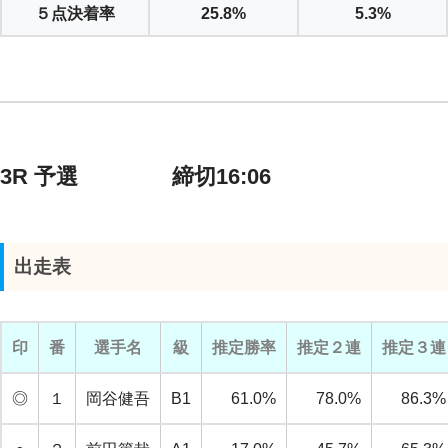
５点決着率
25.8%
5.3%
3R 予選 締切16:06
出走表
印
番
選手名
級
推定勝率
推定２連
推定３連
◎
１
岡谷健吾
B1
61.0%
78.0%
86.3%