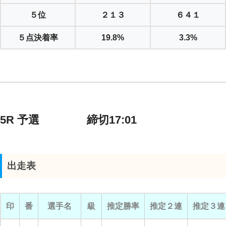
５位
２１３
６４１
５点決着率
19.8%
3.3%
5R 予選 締切17:01
出走表
印
番
選手名
級
推定勝率
推定２連
推定３連