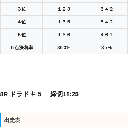
３位
１２３
６４２
４位
１３５
５４２
５位
１３６
４６１
５点決着率
36.3%
3.7%
8R ドラドキ５ 締切18:25
出走表