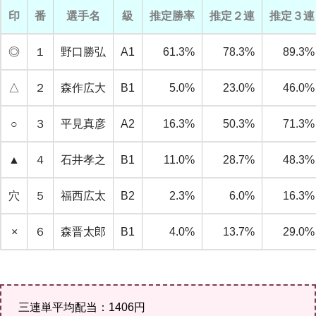
印
番
選手名
級
推定勝率
推定２連
推定３連
◎
１
野口勝弘
A1
61.3%
78.3%
89.3%
△
２
森作広大
B1
5.0%
23.0%
46.0%
○
３
平見真彦
A2
16.3%
50.3%
71.3%
▲
４
石井孝之
B1
11.0%
28.7%
48.3%
穴
５
福西広太
B2
2.3%
6.0%
16.3%
×
６
森晋太郎
B1
4.0%
13.7%
29.0%
三連単平均配当：1406円