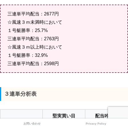
三連単平均配当：2677円
☆風速３ｍ未満時において
１号艇勝率：25.7%
三連単平均配当：2763円
☆風速３ｍ以上時において
１号艇勝率：32.9%
三連単平均配当：2598円
３連単分析表
堅実買い目
配当吟味目
お問い合わせ
Privacy Policy