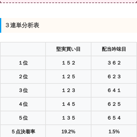
３連単分析表
堅実買い目
配当吟味目
１位
１５２
３６２
２位
１２５
６２３
３位
１２３
６４１
４位
１４５
６２５
５位
１３５
６５４
５点決着率
19.2%
1.5%