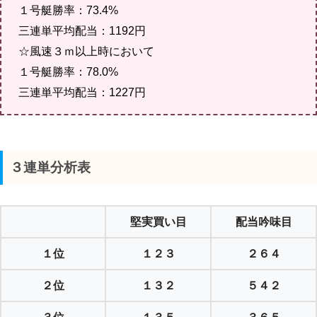
１号艇勝率：73.4%
三連単平均配当：1192円
☆風速３ｍ以上時において
１号艇勝率：78.0%
三連単平均配当：1227円
３連単分析表
堅実買い目
配当吟味目
１位
１２３
２６４
２位
１３２
５４２