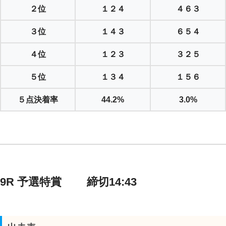
２位
１２４
４６３
３位
１４３
６５４
４位
１２３
３２５
５位
１３４
１５６
５点決着率
44.2%
3.0%
9R 予選特賞 締切14:43