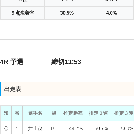
５点決着率
30.5%
4.0%
4R 予選 締切11:53
出走表
印
番
選手名
級
推定勝率
推定２連
推定３連
◎
１
井上茂
B1
44.7%
60.7%
73.0%