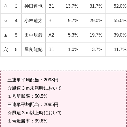
△
３
神田達也
B1
13.7%
31.7%
52.0%
○
４
小林遼太
B1
9.7%
29.0%
55.0%
▲
５
田中辰彦
A2
5.3%
19.7%
39.0%
穴
６
屋良龍紀
B1
1.0%
3.7%
11.7%
三連単平均配当：2098円
☆風速３ｍ未満時において
１号艇勝率：50.5%
三連単平均配当：2085円
☆風速３ｍ以上時において
１号艇勝率：39.6%