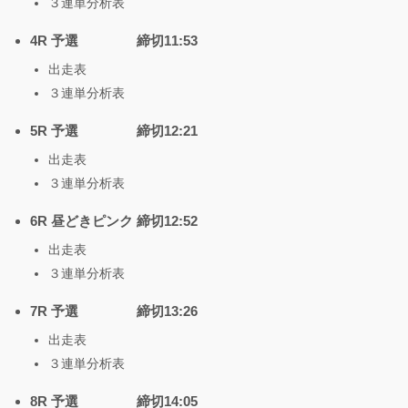
３連単分析表
4R 予選 締切11:53
出走表
３連単分析表
5R 予選 締切12:21
出走表
３連単分析表
6R 昼どきピンク 締切12:52
出走表
３連単分析表
7R 予選 締切13:26
出走表
３連単分析表
8R 予選 締切14:05