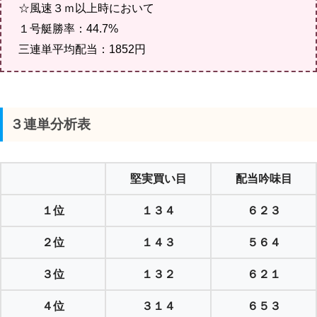
☆風速３ｍ以上時において
１号艇勝率：44.7%
三連単平均配当：1852円
３連単分析表
堅実買い目
配当吟味目
１位
１３４
６２３
２位
１４３
５６４
３位
１３２
６２１
４位
３１４
６５３