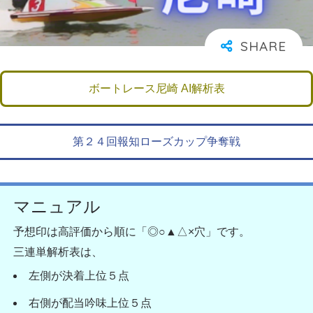
ボートレース尼崎 AI解析表
第２４回報知ローズカップ争奪戦
マニュアル
予想印は高評価から順に「◎○▲△×穴」です。
三連単解析表は、
左側が決着上位５点
右側が配当吟味上位５点