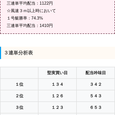
三連単平均配当：1122円
☆風速３ｍ以上時において
１号艇勝率：74.3%
三連単平均配当：1410円
３連単分析表
堅実買い目
配当吟味目
１位
１３４
３４２
２位
１２６
５４３
３位
１２３
６５３