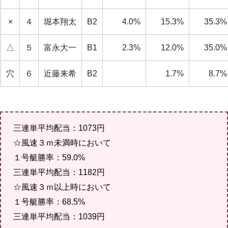
×
４
堀本翔太
B2
4.0%
15.3%
35.3%
△
５
富永大一
B1
2.3%
12.0%
35.0%
穴
６
近藤来希
B2
1.7%
8.7%
三連単平均配当：1073円
☆風速３ｍ未満時において
１号艇勝率：59.0%
三連単平均配当：1182円
☆風速３ｍ以上時において
１号艇勝率：68.5%
三連単平均配当：1039円