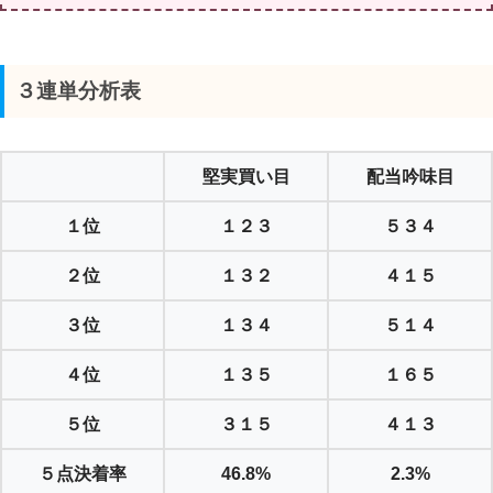
３連単分析表
堅実買い目
配当吟味目
１位
１２３
５３４
２位
１３２
４１５
３位
１３４
５１４
４位
１３５
１６５
５位
３１５
４１３
５点決着率
46.8%
2.3%