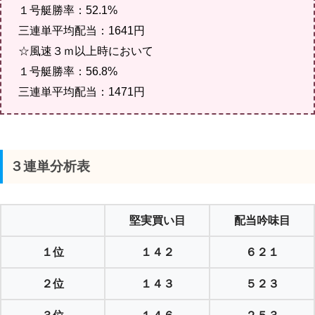
１号艇勝率：52.1%
三連単平均配当：1641円
☆風速３ｍ以上時において
１号艇勝率：56.8%
三連単平均配当：1471円
３連単分析表
堅実買い目
配当吟味目
１位
１４２
６２１
２位
１４３
５２３