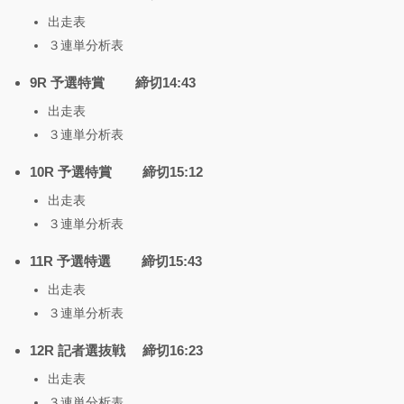
出走表
３連単分析表
9R 予選特賞 締切14:43
出走表
３連単分析表
10R 予選特賞 締切15:12
出走表
３連単分析表
11R 予選特選 締切15:43
出走表
３連単分析表
12R 記者選抜戦 締切16:23
出走表
３連単分析表