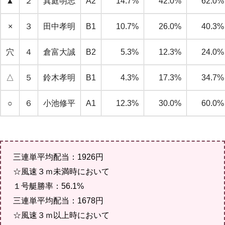
▲
２
真庭明志
A2
14.7%
42.0%
62.0%
×
３
田中孝明
B1
10.7%
26.0%
40.3%
穴
４
倉富大誠
B2
5.3%
12.3%
24.0%
△
５
鈴木孝明
B1
4.3%
17.3%
34.7%
○
６
小池修平
A1
12.3%
30.0%
60.0%
三連単平均配当：1926円
☆風速３ｍ未満時において
１号艇勝率：56.1%
三連単平均配当：1678円
☆風速３ｍ以上時において