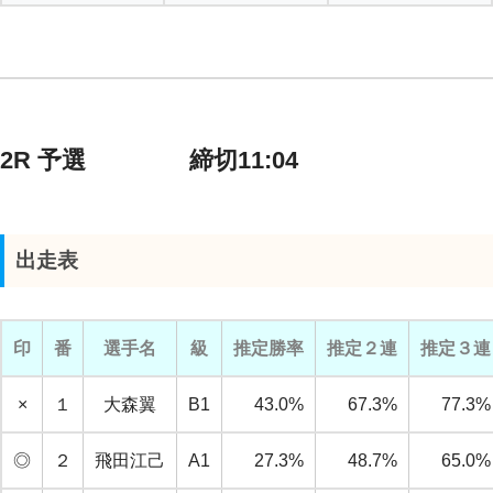
2R 予選 締切11:04
出走表
印
番
選手名
級
推定勝率
推定２連
推定３連
×
１
大森翼
B1
43.0%
67.3%
77.3%
◎
２
飛田江己
A1
27.3%
48.7%
65.0%