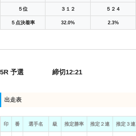
５位
３１２
５２４
５点決着率
32.0%
2.3%
5R 予選 締切12:21
出走表
印
番
選手名
級
推定勝率
推定２連
推定３連