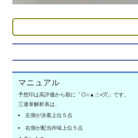
マニュアル
予想印は高評価から順に「◎○▲△×穴」です。
三連単解析表は、
左側が決着上位５点
右側が配当吟味上位５点