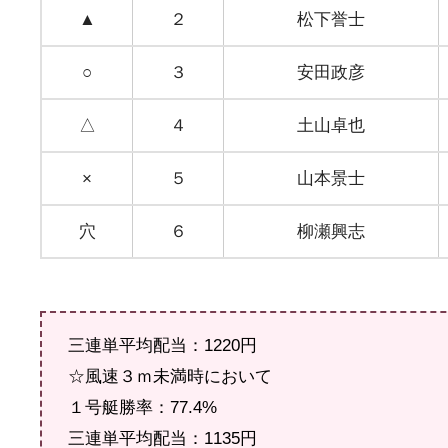
▲
２
松下誉士
○
３
安田政彦
△
４
土山卓也
×
５
山本景士
穴
６
柳瀬興志
三連単平均配当：1220円
☆風速３ｍ未満時において
１号艇勝率：77.4%
三連単平均配当：1135円