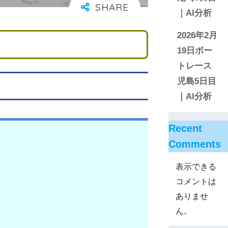
｜AI分析
2026年2月
19日ボー
トレース
児島5日目
｜AI分析
Recent
Comments
表示できる
コメントは
ありませ
ん。