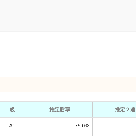
級
推定勝率
推定２連
A1
75.0%