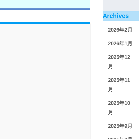
Archives
2026年2月
2026年1月
2025年12
月
2025年11
月
2025年10
月
2025年9月