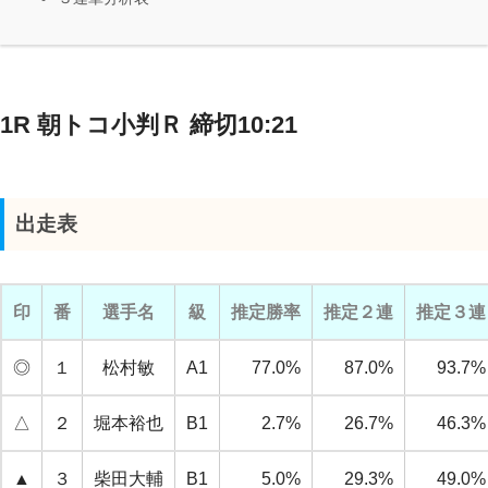
1R 朝トコ小判Ｒ 締切10:21
出走表
印
番
選手名
級
推定勝率
推定２連
推定３連
◎
１
松村敏
A1
77.0%
87.0%
93.7%
△
２
堀本裕也
B1
2.7%
26.7%
46.3%
▲
３
柴田大輔
B1
5.0%
29.3%
49.0%