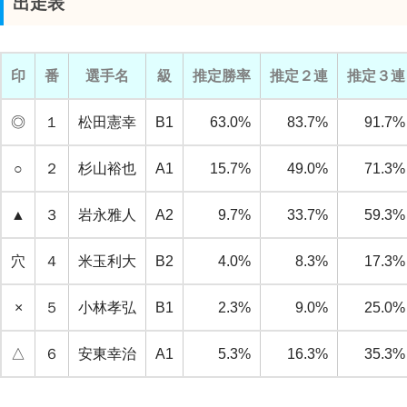
出走表
印
番
選手名
級
推定勝率
推定２連
推定３連
◎
１
松田憲幸
B1
63.0%
83.7%
91.7%
○
２
杉山裕也
A1
15.7%
49.0%
71.3%
▲
３
岩永雅人
A2
9.7%
33.7%
59.3%
穴
４
米玉利大
B2
4.0%
8.3%
17.3%
×
５
小林孝弘
B1
2.3%
9.0%
25.0%
△
６
安東幸治
A1
5.3%
16.3%
35.3%