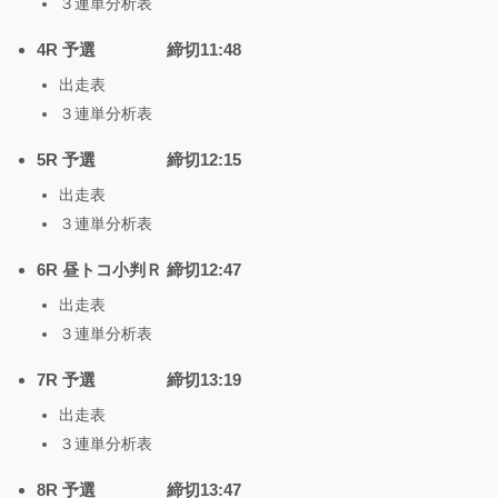
３連単分析表
4R 予選 締切11:48
出走表
３連単分析表
5R 予選 締切12:15
出走表
３連単分析表
6R 昼トコ小判Ｒ 締切12:47
出走表
３連単分析表
7R 予選 締切13:19
出走表
３連単分析表
8R 予選 締切13:47