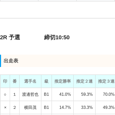
2R 予選 締切10:50
出走表
印
番
選手名
級
推定勝率
推定２連
推定３連
○
１
渡邊哲也
B1
41.0%
59.3%
70.0%
×
２
横田茂
B1
14.7%
33.3%
49.3%