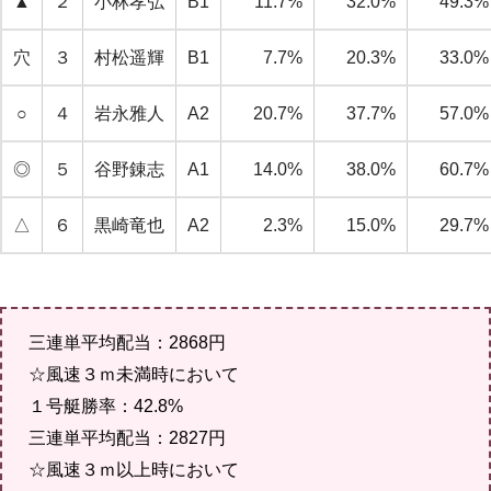
▲
２
小林孝弘
B1
11.7%
32.0%
49.3%
穴
３
村松遥輝
B1
7.7%
20.3%
33.0%
○
４
岩永雅人
A2
20.7%
37.7%
57.0%
◎
５
谷野錬志
A1
14.0%
38.0%
60.7%
△
６
黒崎竜也
A2
2.3%
15.0%
29.7%
三連単平均配当：2868円
☆風速３ｍ未満時において
１号艇勝率：42.8%
三連単平均配当：2827円
☆風速３ｍ以上時において