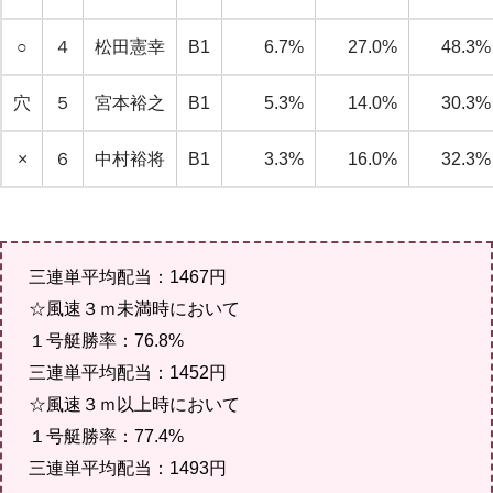
○
４
松田憲幸
B1
6.7%
27.0%
48.3%
穴
５
宮本裕之
B1
5.3%
14.0%
30.3%
×
６
中村裕将
B1
3.3%
16.0%
32.3%
三連単平均配当：1467円
☆風速３ｍ未満時において
１号艇勝率：76.8%
三連単平均配当：1452円
☆風速３ｍ以上時において
１号艇勝率：77.4%
三連単平均配当：1493円