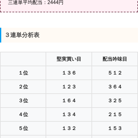
三連単平均配当：2444円
３連単分析表
堅実買い目
配当吟味目
１位
１３６
５１２
２位
１２３
３６４
３位
１６４
３２５
４位
１３４
２１５
５位
１３２
１５３