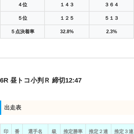
４位
１４３
３６４
５位
１２５
５１３
５点決着率
32.8%
2.3%
6R 昼トコ小判Ｒ 締切12:47
出走表
印
番
選手名
級
推定勝率
推定２連
推定３連