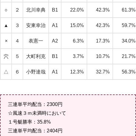
○
２
北川幸典
B1
22.0%
42.3%
61.3%
▲
３
安東幸治
A1
15.0%
42.3%
59.7%
×
４
表憲一
A2
6.3%
17.3%
34.0%
穴
５
大町利克
B1
3.7%
10.7%
21.7%
△
６
小野達哉
A1
12.3%
32.7%
56.3%
三連単平均配当：2300円
☆風速３ｍ未満時において
１号艇勝率：35.8%
三連単平均配当：2404円