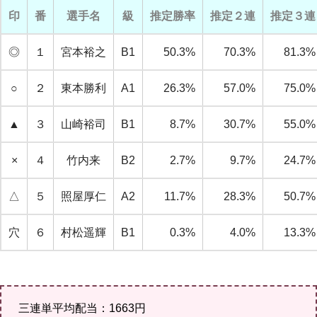
印
番
選手名
級
推定勝率
推定２連
推定３連
◎
１
宮本裕之
B1
50.3%
70.3%
81.3%
○
２
東本勝利
A1
26.3%
57.0%
75.0%
▲
３
山崎裕司
B1
8.7%
30.7%
55.0%
×
４
竹内来
B2
2.7%
9.7%
24.7%
△
５
照屋厚仁
A2
11.7%
28.3%
50.7%
穴
６
村松遥輝
B1
0.3%
4.0%
13.3%
三連単平均配当：1663円