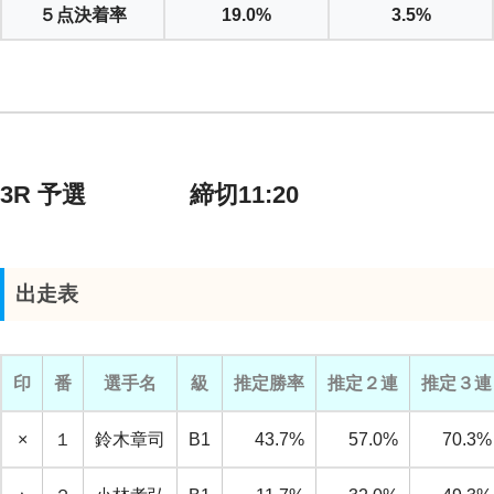
５点決着率
19.0%
3.5%
3R 予選 締切11:20
出走表
印
番
選手名
級
推定勝率
推定２連
推定３連
×
１
鈴木章司
B1
43.7%
57.0%
70.3%