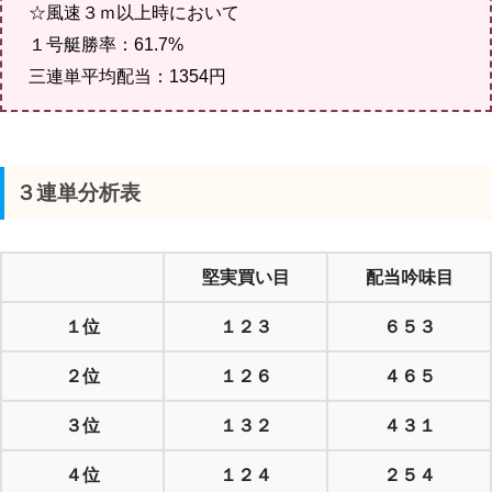
☆風速３ｍ以上時において
１号艇勝率：61.7%
三連単平均配当：1354円
３連単分析表
堅実買い目
配当吟味目
１位
１２３
６５３
２位
１２６
４６５
３位
１３２
４３１
４位
１２４
２５４