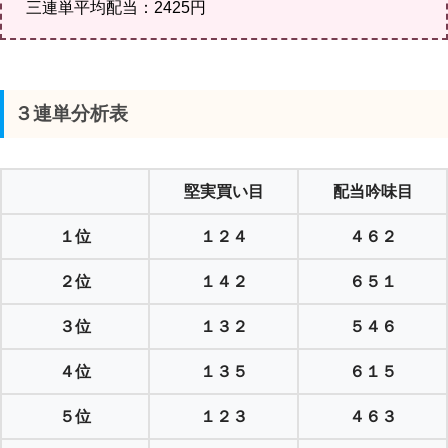
三連単平均配当：2425円
３連単分析表
堅実買い目
配当吟味目
１位
１２４
４６２
２位
１４２
６５１
３位
１３２
５４６
４位
１３５
６１５
５位
１２３
４６３