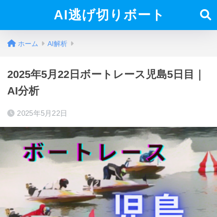
AI逃げ切りボート
ホーム
AI解析
2025年5月22日ボートレース児島5日目｜
AI分析
2025年5月22日