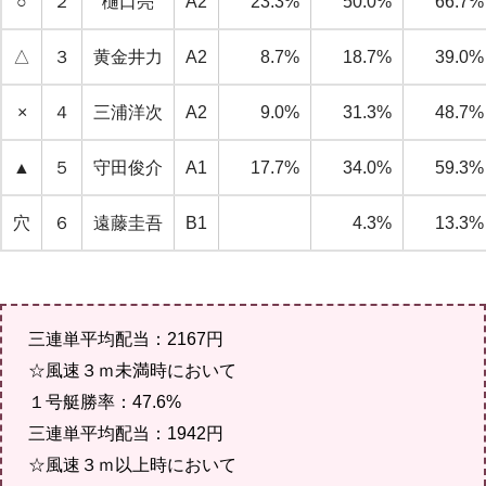
○
２
樋口亮
A2
23.3%
50.0%
66.7%
△
３
黄金井力
A2
8.7%
18.7%
39.0%
×
４
三浦洋次
A2
9.0%
31.3%
48.7%
▲
５
守田俊介
A1
17.7%
34.0%
59.3%
穴
６
遠藤圭吾
B1
4.3%
13.3%
三連単平均配当：2167円
☆風速３ｍ未満時において
１号艇勝率：47.6%
三連単平均配当：1942円
☆風速３ｍ以上時において