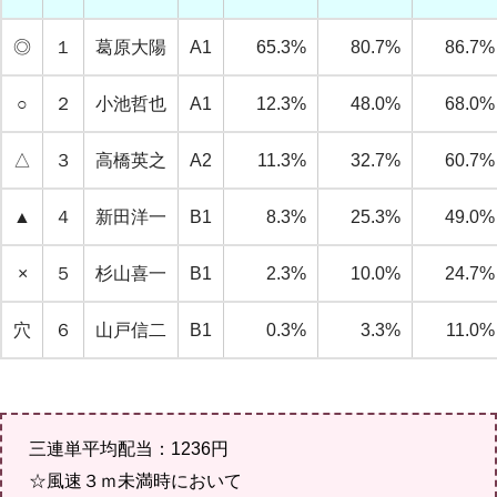
◎
１
葛原大陽
A1
65.3%
80.7%
86.7%
○
２
小池哲也
A1
12.3%
48.0%
68.0%
△
３
高橋英之
A2
11.3%
32.7%
60.7%
▲
４
新田洋一
B1
8.3%
25.3%
49.0%
×
５
杉山喜一
B1
2.3%
10.0%
24.7%
穴
６
山戸信二
B1
0.3%
3.3%
11.0%
三連単平均配当：1236円
☆風速３ｍ未満時において