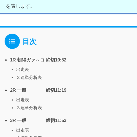
を表します。
目次
1R 朝得ガァ～コ 締切10:52
出走表
３連単分析表
2R 一般 締切11:19
出走表
３連単分析表
3R 一般 締切11:53
出走表