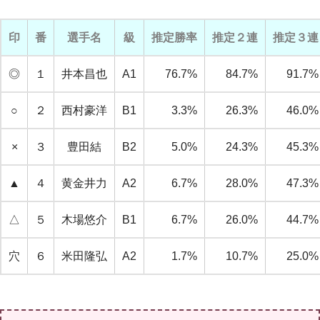
印
番
選手名
級
推定勝率
推定２連
推定３連
◎
１
井本昌也
A1
76.7%
84.7%
91.7%
○
２
西村豪洋
B1
3.3%
26.3%
46.0%
×
３
豊田結
B2
5.0%
24.3%
45.3%
▲
４
黄金井力
A2
6.7%
28.0%
47.3%
△
５
木場悠介
B1
6.7%
26.0%
44.7%
穴
６
米田隆弘
A2
1.7%
10.7%
25.0%