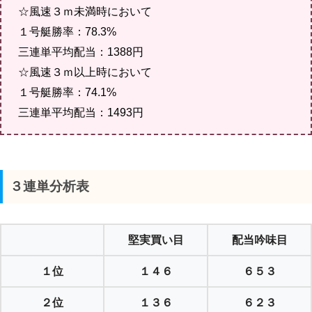
☆風速３ｍ未満時において
１号艇勝率：78.3%
三連単平均配当：1388円
☆風速３ｍ以上時において
１号艇勝率：74.1%
三連単平均配当：1493円
３連単分析表
堅実買い目
配当吟味目
１位
１４６
６５３
２位
１３６
６２３