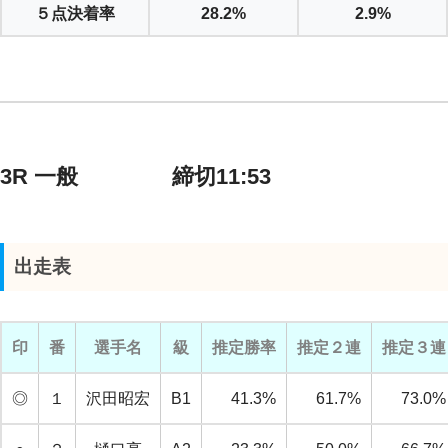
５点決着率
28.2%
2.9%
3R 一般 締切11:53
出走表
印
番
選手名
級
推定勝率
推定２連
推定３連
◎
１
沢田昭宏
B1
41.3%
61.7%
73.0%