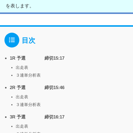
を表します。
目次
1R 予選 締切15:17
出走表
３連単分析表
2R 予選 締切15:46
出走表
３連単分析表
3R 予選 締切16:17
出走表