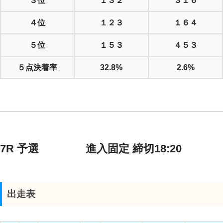
３位
１３２
３１６
４位
１２３
１６４
５位
１５３
４５３
５点決着率
32.8%
2.6%
7R 予選 進入固定 締切18:20
出走表