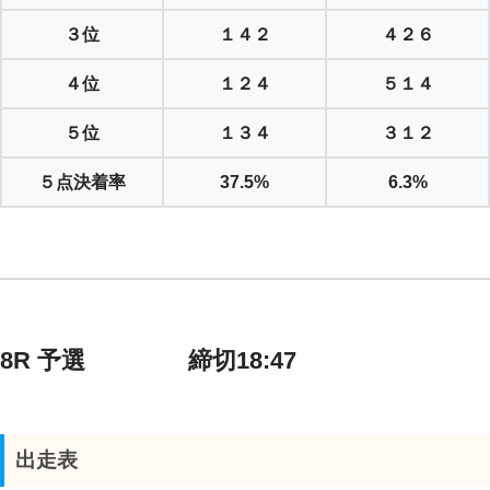
３位
１４２
４２６
４位
１２４
５１４
５位
１３４
３１２
５点決着率
37.5%
6.3%
8R 予選 締切18:47
出走表