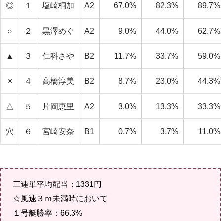
◎
１
塩崎桐加
A2
67.0%
82.3%
89.7%
○
２
黒澤めぐ
A2
9.0%
44.0%
62.7%
▲
３
仁科さや
B2
11.7%
33.7%
59.0%
×
４
高橋淳美
B2
8.7%
23.0%
44.3%
△
５
片岡恵里
A2
3.0%
13.3%
33.3%
穴
６
宮崎安奈
B1
0.7%
3.7%
11.0%
三連単平均配当：1331円
☆風速３ｍ未満時において
１号艇勝率：66.3%