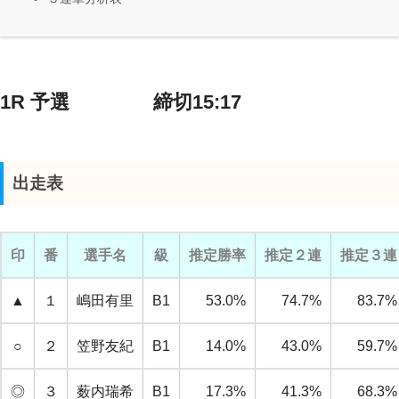
1R 予選 締切15:17
出走表
印
番
選手名
級
推定勝率
推定２連
推定３連
▲
１
嶋田有里
B1
53.0%
74.7%
83.7%
○
２
笠野友紀
B1
14.0%
43.0%
59.7%
◎
３
薮内瑞希
B1
17.3%
41.3%
68.3%