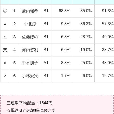
◎
１
薮内瑞希
B1
68.3%
85.0%
91.3%
▲
２
中北涼
B1
9.3%
36.3%
57.3%
△
３
佐藤ほの
B1
6.3%
28.7%
49.0%
穴
４
河内悠利
B1
6.0%
19.0%
38.7%
○
５
中谷朋子
A1
8.3%
25.0%
48.0%
×
６
小林愛実
B1
1.7%
6.0%
15.7%
三連単平均配当：1544円
☆風速３ｍ未満時において