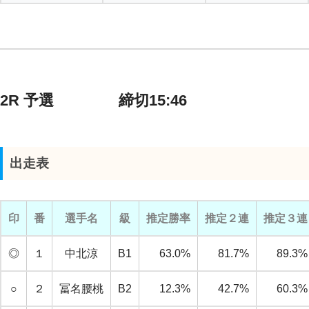
2R 予選 締切15:46
出走表
印
番
選手名
級
推定勝率
推定２連
推定３連
◎
１
中北涼
B1
63.0%
81.7%
89.3%
○
２
冨名腰桃
B2
12.3%
42.7%
60.3%