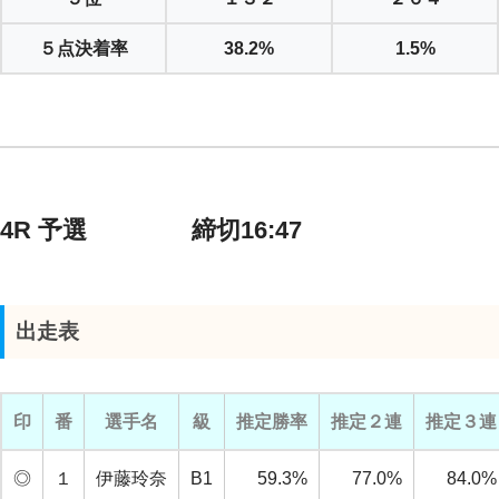
５点決着率
38.2%
1.5%
4R 予選 締切16:47
出走表
印
番
選手名
級
推定勝率
推定２連
推定３連
◎
１
伊藤玲奈
B1
59.3%
77.0%
84.0%