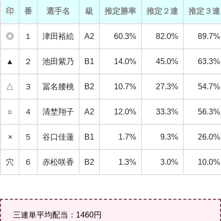
印
番
選手名
級
推定勝率
推定２連
推定３連
◎
１
津田裕絵
A2
60.3%
82.0%
89.7%
▲
２
池田紫乃
B1
14.0%
45.0%
63.3%
△
３
冨名腰桃
B2
10.7%
27.3%
54.7%
○
４
清埜翔子
A2
12.0%
33.3%
56.3%
×
５
谷口佳蓮
B1
1.7%
9.3%
26.0%
穴
６
赤松咲香
B2
1.3%
3.0%
10.0%
三連単平均配当：1460円