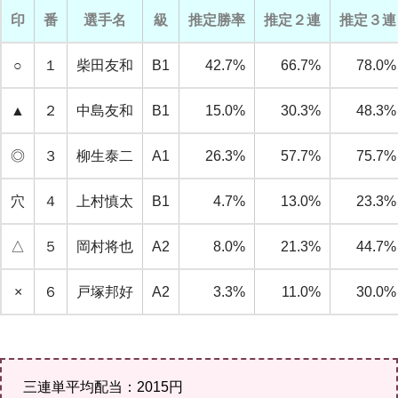
印
番
選手名
級
推定勝率
推定２連
推定３連
○
１
柴田友和
B1
42.7%
66.7%
78.0%
▲
２
中島友和
B1
15.0%
30.3%
48.3%
◎
３
柳生泰二
A1
26.3%
57.7%
75.7%
穴
４
上村慎太
B1
4.7%
13.0%
23.3%
△
５
岡村将也
A2
8.0%
21.3%
44.7%
×
６
戸塚邦好
A2
3.3%
11.0%
30.0%
三連単平均配当：2015円