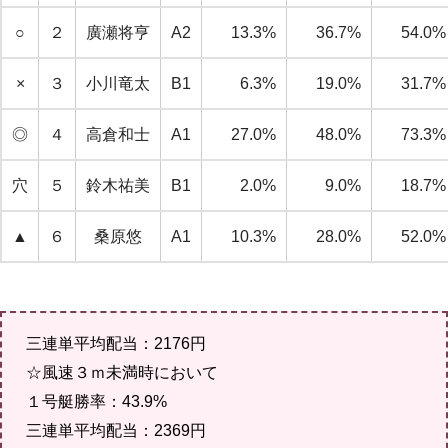
○
２
廣瀬将亨
A2
13.3%
36.7%
54.0%
×
３
小川竜太
B1
6.3%
19.0%
31.7%
◎
４
高倉和士
A1
27.0%
48.0%
73.3%
穴
５
鈴木祐美
B1
2.0%
9.0%
18.7%
▲
６
桑原悠
A1
10.3%
28.0%
52.0%
三連単平均配当：2176円
☆風速３ｍ未満時において
１号艇勝率：43.9%
三連単平均配当：2369円