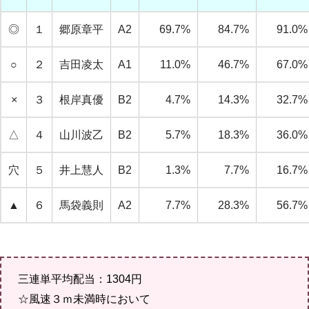
◎
１
郷原章平
A2
69.7%
84.7%
91.0%
○
２
吉田凌太
A1
11.0%
46.7%
67.0%
×
３
根岸真優
B2
4.7%
14.3%
32.7%
△
４
山川波乙
B2
5.7%
18.3%
36.0%
穴
５
井上慧人
B2
1.3%
7.7%
16.7%
▲
６
馬袋義則
A2
7.7%
28.3%
56.7%
三連単平均配当：1304円
☆風速３ｍ未満時において