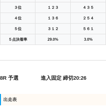
３位
１２３
４３５
４位
１３６
２５４
５位
３１２
５６１
５点決着率
29.0%
3.0%
8R 予選 進入固定 締切20:26
出走表