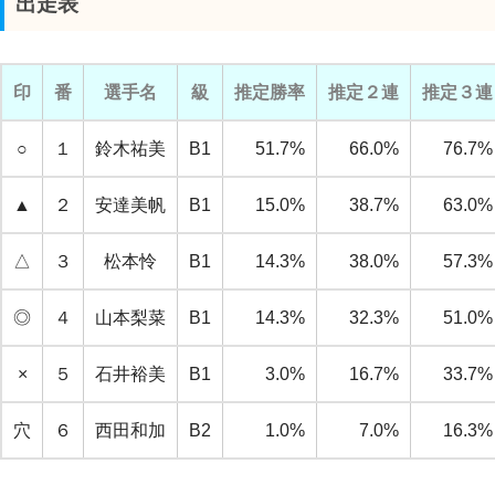
出走表
印
番
選手名
級
推定勝率
推定２連
推定３連
○
１
鈴木祐美
B1
51.7%
66.0%
76.7%
▲
２
安達美帆
B1
15.0%
38.7%
63.0%
△
３
松本怜
B1
14.3%
38.0%
57.3%
◎
４
山本梨菜
B1
14.3%
32.3%
51.0%
×
５
石井裕美
B1
3.0%
16.7%
33.7%
穴
６
西田和加
B2
1.0%
7.0%
16.3%