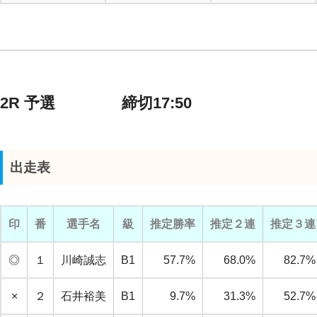
2R 予選 締切17:50
出走表
印
番
選手名
級
推定勝率
推定２連
推定３連
◎
１
川崎誠志
B1
57.7%
68.0%
82.7%
×
２
石井裕美
B1
9.7%
31.3%
52.7%