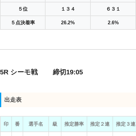
５位
１３４
６３１
５点決着率
26.2%
2.6%
5R シーモ戦 締切19:05
出走表
印
番
選手名
級
推定勝率
推定２連
推定３連