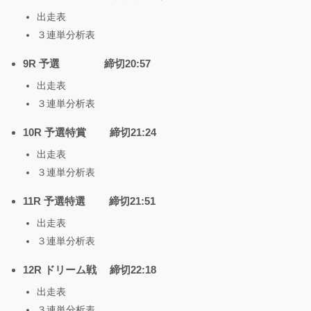
出走表
３連単分析表
9R 予選 締切20:57
出走表
３連単分析表
10R 予選特賞 締切21:24
出走表
３連単分析表
11R 予選特選 締切21:51
出走表
３連単分析表
12R ドリーム戦 締切22:18
出走表
３連単分析表