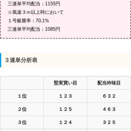
三連単平均配当：1155円
☆風速３ｍ以上時において
１号艇勝率：70.1%
三連単平均配当：1085円
３連単分析表
堅実買い目
配当吟味目
１位
１２３
６３２
２位
１２５
４６３
３位
１２４
３２５