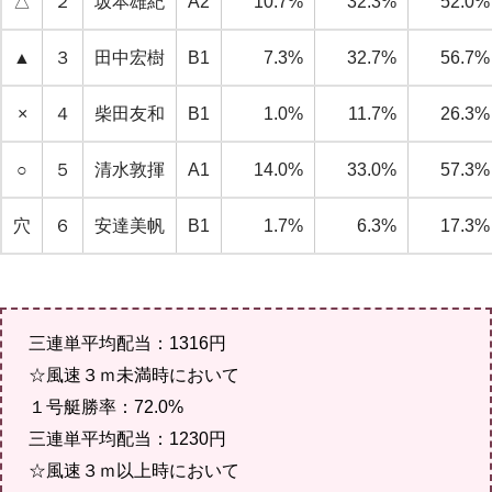
△
２
坂本雄紀
A2
10.7%
32.3%
52.0%
▲
３
田中宏樹
B1
7.3%
32.7%
56.7%
×
４
柴田友和
B1
1.0%
11.7%
26.3%
○
５
清水敦揮
A1
14.0%
33.0%
57.3%
穴
６
安達美帆
B1
1.7%
6.3%
17.3%
三連単平均配当：1316円
☆風速３ｍ未満時において
１号艇勝率：72.0%
三連単平均配当：1230円
☆風速３ｍ以上時において