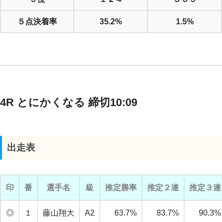
５点決着率
35.2%
1.5%
4R とにかくなる 締切10:09
出走表
印
番
選手名
級
推定勝率
推定２連
推定３連
◎
１
藤山翔大
A2
63.7%
83.7%
90.3%