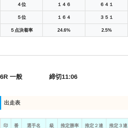
４位
１４６
６４１
５位
１６４
３５１
５点決着率
24.6%
2.5%
6R 一般 締切11:06
出走表
印
番
選手名
級
推定勝率
推定２連
推定３連