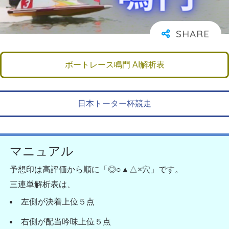
ボートレース鳴門 AI解析表
日本トーター杯競走
マニュアル
予想印は高評価から順に「◎○▲△×穴」です。
三連単解析表は、
左側が決着上位５点
右側が配当吟味上位５点