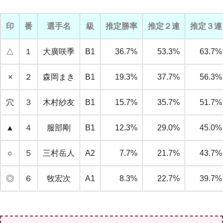
印
番
選手名
級
推定勝率
推定２連
推定３連
△
１
大廣咲季
B1
36.7%
53.3%
63.7%
×
２
森岡まき
B1
19.3%
37.7%
56.3%
穴
３
木村紗友
B1
15.7%
35.7%
51.7%
▲
４
服部剛
B1
12.3%
29.0%
45.0%
○
５
三村岳人
A2
7.7%
21.7%
43.7%
◎
６
牧宏次
A1
8.3%
22.7%
39.7%