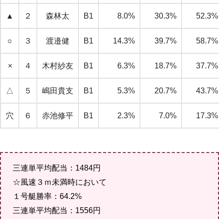
▲
２
森林太
B1
8.0%
30.3%
52.3%
○
３
渡邉健
B1
14.3%
39.7%
58.7%
×
４
木村紗友
B1
6.3%
18.7%
37.7%
△
５
嶋田貴支
B1
5.3%
20.7%
43.7%
穴
６
赤池修平
B1
2.3%
7.0%
17.3%
三連単平均配当：1484円
☆風速３ｍ未満時において
１号艇勝率：64.2%
三連単平均配当：1556円