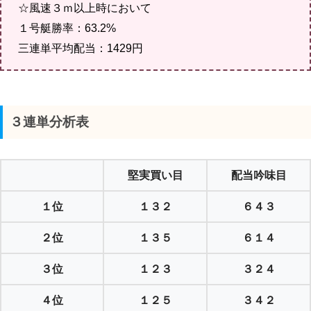
☆風速３ｍ以上時において
１号艇勝率：63.2%
三連単平均配当：1429円
３連単分析表
堅実買い目
配当吟味目
１位
１３２
６４３
２位
１３５
６１４
３位
１２３
３２４
４位
１２５
３４２