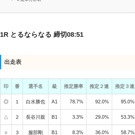
1R とるならなる 締切08:51
出走表
印
番
選手名
級
推定勝率
推定２連
推定３連
◎
１
白水勝也
A1
78.7%
92.0%
95.0%
△
２
長谷川親
B1
3.3%
29.0%
53.3%
○
３
服部剛
B1
8.3%
36.0%
58.7%