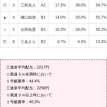
◎
３
三村岳人
A2
17.3%
38.0%
54.7%
▲
４
樋口由加
B1
14.0%
33.0%
55.7%
○
５
古田祐貴
B1
10.3%
28.0%
50.3%
穴
６
三嶌さら
B2
0.7%
4.3%
13.3%
三連単平均配当：2217円
☆風速３ｍ未満時において
１号艇勝率：44.4%
三連単平均配当：2258円
☆風速３ｍ以上時において
１号艇勝率：40.3%