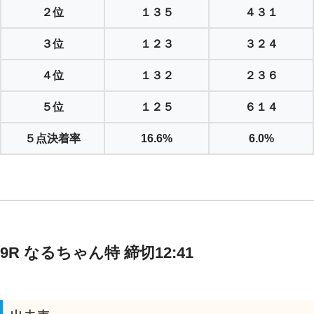
２位
１３５
４３１
３位
１２３
３２４
４位
１３２
２３６
５位
１２５
６１４
５点決着率
16.6%
6.0%
9R なるちゃん特 締切12:41