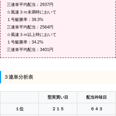
三連単平均配当：2937円
☆風速３ｍ未満時において
１号艇勝率：39.3%
三連単平均配当：2564円
☆風速３ｍ以上時において
１号艇勝率：34.2%
三連単平均配当：3401円
３連単分析表
堅実買い目
配当吟味目
１位
２１５
６４３