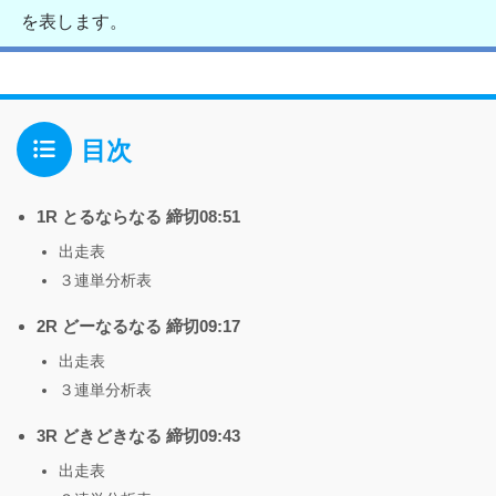
を表します。
目次
1R とるならなる 締切08:51
出走表
３連単分析表
2R どーなるなる 締切09:17
出走表
３連単分析表
3R どきどきなる 締切09:43
出走表