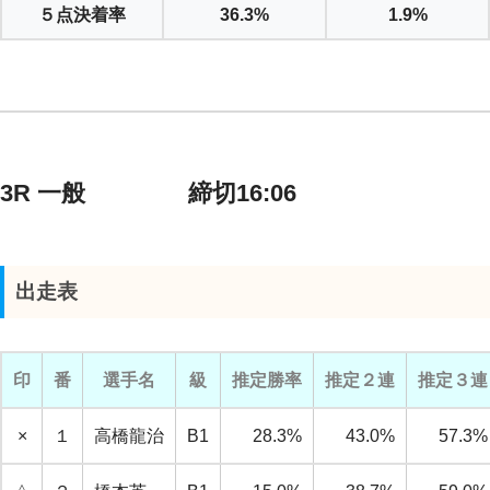
５点決着率
36.3%
1.9%
3R 一般 締切16:06
出走表
印
番
選手名
級
推定勝率
推定２連
推定３連
×
１
高橋龍治
B1
28.3%
43.0%
57.3%