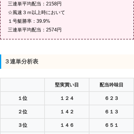
三連単平均配当：2158円
☆風速３ｍ以上時において
１号艇勝率：39.9%
三連単平均配当：2574円
３連単分析表
堅実買い目
配当吟味目
１位
１２４
６２３
２位
１４２
６１３
３位
１４６
６５１