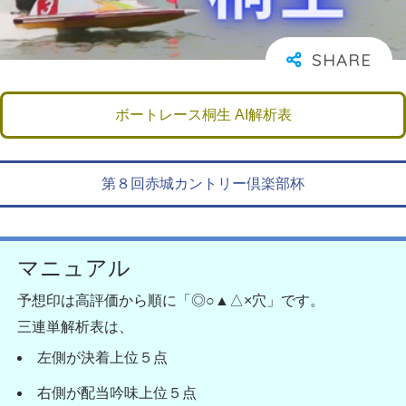
ボートレース桐生 AI解析表
第８回赤城カントリー倶楽部杯
マニュアル
予想印は高評価から順に「◎○▲△×穴」です。
三連単解析表は、
左側が決着上位５点
右側が配当吟味上位５点