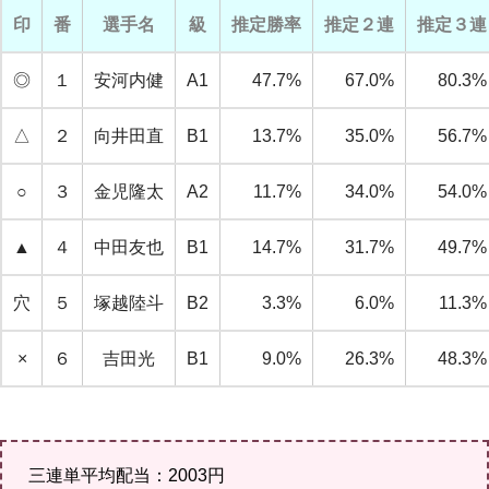
印
番
選手名
級
推定勝率
推定２連
推定３連
◎
１
安河内健
A1
47.7%
67.0%
80.3%
△
２
向井田直
B1
13.7%
35.0%
56.7%
○
３
金児隆太
A2
11.7%
34.0%
54.0%
▲
４
中田友也
B1
14.7%
31.7%
49.7%
穴
５
塚越陸斗
B2
3.3%
6.0%
11.3%
×
６
吉田光
B1
9.0%
26.3%
48.3%
三連単平均配当：2003円