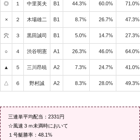
◎
１
中里英夫
B1
44.3%
60.0%
71.0%
×
２
木場雄二
B1
8.7%
26.7%
47.3%
穴
３
黒田誠司
B1
5.0%
14.7%
27.3%
○
４
渋谷明憲
A1
26.3%
46.0%
64.0%
▲
５
三川昂暁
A2
7.3%
24.7%
41.0%
△
６
野村誠
A2
8.3%
28.0%
49.3%
三連単平均配当：2331円
☆風速３ｍ未満時において
１号艇勝率：48.1%