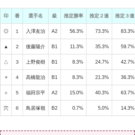
印
番
選手名
級
推定勝率
推定２連
推定３連
◎
１
入澤友治
A2
56.3%
73.3%
83.3%
▲
２
後藤陽介
B1
11.3%
35.3%
59.7%
△
３
上野俊樹
B1
8.3%
24.7%
42.7%
×
４
高橋龍治
B1
8.3%
21.3%
36.3%
○
５
福田宗平
A2
15.0%
40.3%
63.7%
穴
６
鳥居塚嶺
B2
0.7%
5.0%
14.3%