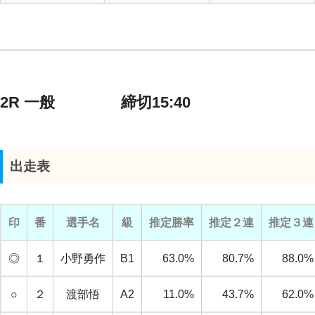
2R 一般 締切15:40
出走表
印
番
選手名
級
推定勝率
推定２連
推定３連
◎
１
小野勇作
B1
63.0%
80.7%
88.0%
○
２
渡部悟
A2
11.0%
43.7%
62.0%