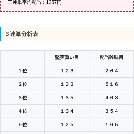
三連単平均配当：1257円
３連単分析表
堅実買い目
配当吟味目
１位
１２３
２６４
２位
１３２
５１６
３位
１３５
４６３
４位
１３４
３５４
５位
１２５
１６５