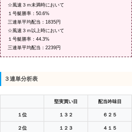
☆風速３ｍ未満時において
１号艇勝率：50.6%
三連単平均配当：1835円
☆風速３ｍ以上時において
１号艇勝率：44.3%
三連単平均配当：2239円
３連単分析表
堅実買い目
配当吟味目
１位
１３２
６２５
２位
１２３
４１５