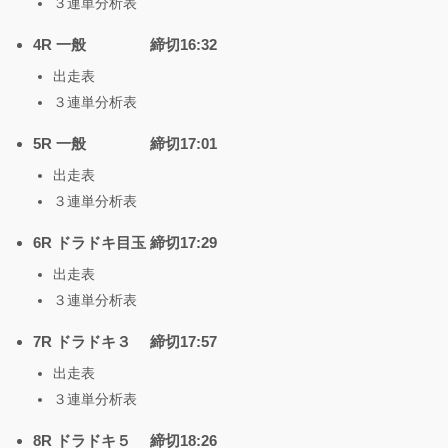
３連単分析表
4R 一般 締切16:32
出走表
３連単分析表
5R 一般 締切17:01
出走表
３連単分析表
6R ドラドキ目玉 締切17:29
出走表
３連単分析表
7R ドラドキ３ 締切17:57
出走表
３連単分析表
8R ドラドキ５ 締切18:26