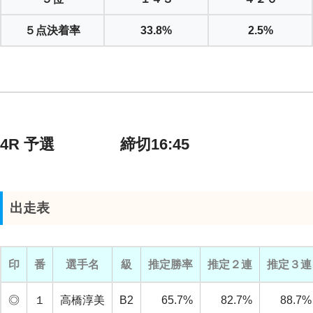
５点決着率
33.8%
2.5%
4R 予選 締切16:45
出走表
印
番
選手名
級
推定勝率
推定２連
推定３連
◎
１
高橋淳美
B2
65.7%
82.7%
88.7%