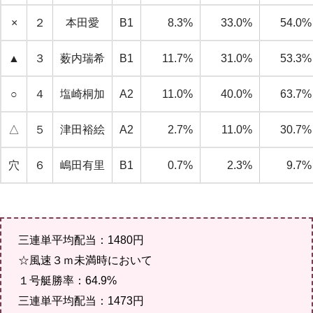
×
２
本田愛
B1
8.3%
33.0%
54.0%
▲
３
薮内瑞希
B1
11.7%
31.0%
53.3%
○
４
塩崎桐加
A2
11.0%
40.0%
63.7%
△
５
津田裕絵
A2
2.7%
11.0%
30.7%
穴
６
嶋田有里
B1
0.7%
2.3%
9.7%
三連単平均配当：1480円
☆風速３ｍ未満時において
１号艇勝率：64.9%
三連単平均配当：1473円