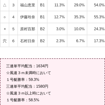
△
３
福山恵里
B1
11.3%
29.0%
54.0%
○
４
伊藤玲奈
B1
12.7%
35.3%
55.3%
×
５
原村百那
B2
3.0%
10.0%
24.3%
穴
６
石村日奈
B2
2.3%
6.7%
17.3%
三連単平均配当：1634円
☆風速３ｍ未満時において
１号艇勝率：59.3%
三連単平均配当：1580円
☆風速３ｍ以上時において
１号艇勝率：58.5%