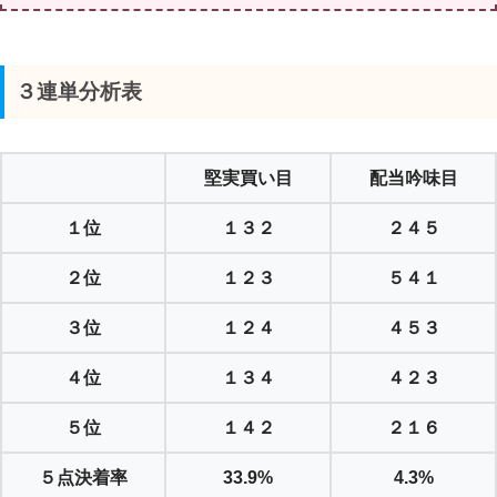
３連単分析表
堅実買い目
配当吟味目
１位
１３２
２４５
２位
１２３
５４１
３位
１２４
４５３
４位
１３４
４２３
５位
１４２
２１６
５点決着率
33.9%
4.3%