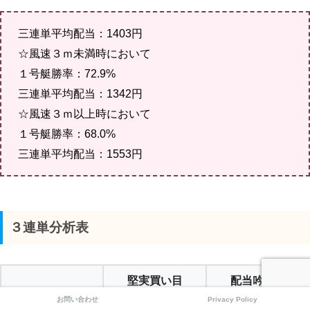
三連単平均配当：1403円
☆風速３ｍ未満時において
１号艇勝率：72.9%
三連単平均配当：1342円
☆風速３ｍ以上時において
１号艇勝率：68.0%
三連単平均配当：1553円
３連単分析表
堅実買い目
配当吟味目
お問い合わせ
Privacy Policy