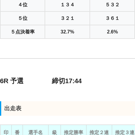
４位
１３４
５３２
５位
３２１
３６１
５点決着率
32.7%
2.6%
6R 予選 締切17:44
出走表
印
番
選手名
級
推定勝率
推定２連
推定３連