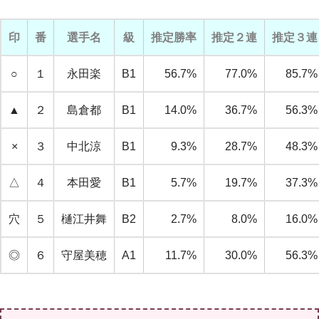
印
番
選手名
級
推定勝率
推定２連
推定３連
○
１
永田楽
B1
56.7%
77.0%
85.7%
▲
２
島倉都
B1
14.0%
36.7%
56.3%
×
３
中北涼
B1
9.3%
28.7%
48.3%
△
４
本田愛
B1
5.7%
19.7%
37.3%
穴
５
樋江井舞
B2
2.7%
8.0%
16.0%
◎
６
守屋美穂
A1
11.7%
30.0%
56.3%