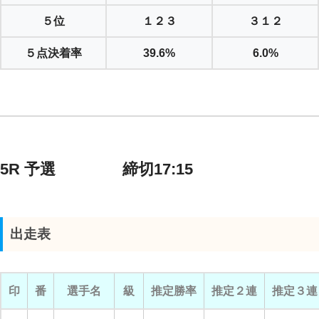
５位
１２３
３１２
５点決着率
39.6%
6.0%
5R 予選 締切17:15
出走表
印
番
選手名
級
推定勝率
推定２連
推定３連