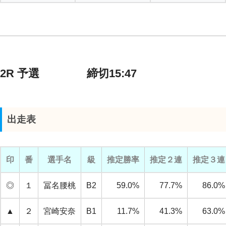
2R 予選 締切15:47
出走表
印
番
選手名
級
推定勝率
推定２連
推定３連
◎
１
冨名腰桃
B2
59.0%
77.7%
86.0%
▲
２
宮崎安奈
B1
11.7%
41.3%
63.0%