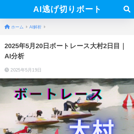
AI逃げ切りボート
ホーム
AI解析
2025年5月20日ボートレース大村2日目｜
AI分析
2025年5月19日