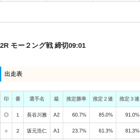
2R モー２ング戦 締切09:01
出走表
印
番
選手名
級
推定勝率
推定２連
推定３連
◎
１
長谷川雅
A2
60.7%
85.0%
91.0%
○
２
坂元浩仁
A1
23.7%
61.3%
81.3%