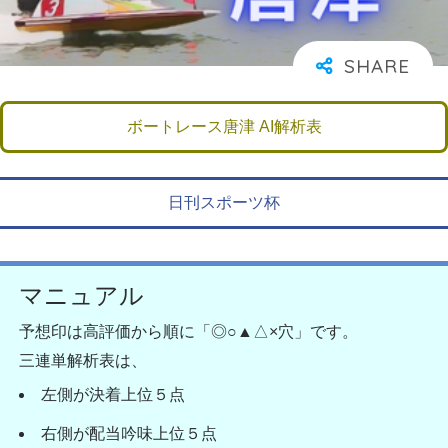
ボートレース唐津 AI解析表
日刊スポーツ杯
マニュアル
予想印は高評価から順に「◎○▲△×穴」です。
三連単解析表は、
左側が決着上位５点
右側が配当吟味上位５点