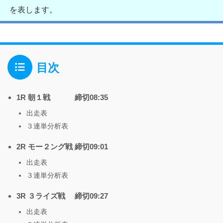
を表します。
目次
1R 朝１戦 締切08:35
出走表
３連単分析表
2R モー２ング戦 締切09:01
出走表
３連単分析表
3R ３ライズ戦 締切09:27
出走表