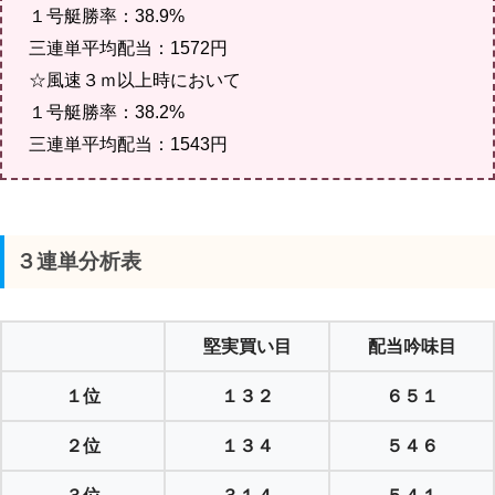
１号艇勝率：38.9%
三連単平均配当：1572円
☆風速３ｍ以上時において
１号艇勝率：38.2%
三連単平均配当：1543円
３連単分析表
堅実買い目
配当吟味目
１位
１３２
６５１
２位
１３４
５４６