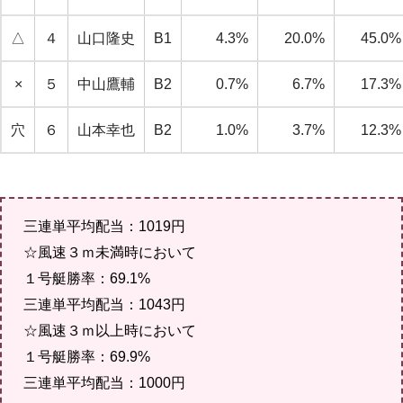
△
４
山口隆史
B1
4.3%
20.0%
45.0%
×
５
中山鷹輔
B2
0.7%
6.7%
17.3%
穴
６
山本幸也
B2
1.0%
3.7%
12.3%
三連単平均配当：1019円
☆風速３ｍ未満時において
１号艇勝率：69.1%
三連単平均配当：1043円
☆風速３ｍ以上時において
１号艇勝率：69.9%
三連単平均配当：1000円