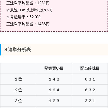
三連単平均配当：1231円
☆風速３ｍ以上時において
１号艇勝率：62.0%
三連単平均配当：1436円
３連単分析表
堅実買い目
配当吟味目
１位
１４２
６３１
２位
１２４
６３２
３位
１２３
３２１