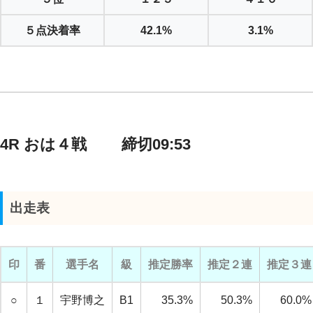
５点決着率
42.1%
3.1%
4R おは４戦 締切09:53
出走表
印
番
選手名
級
推定勝率
推定２連
推定３連
○
１
宇野博之
B1
35.3%
50.3%
60.0%