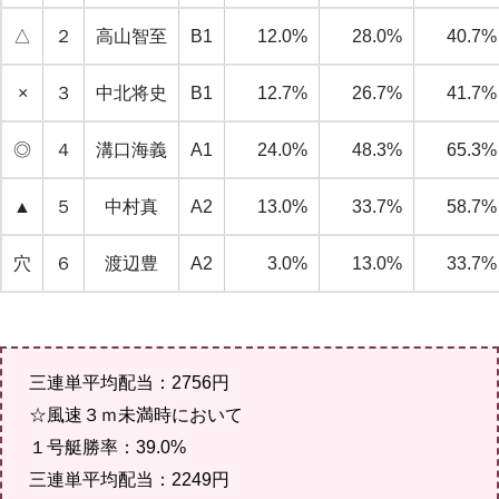
△
２
高山智至
B1
12.0%
28.0%
40.7%
×
３
中北将史
B1
12.7%
26.7%
41.7%
◎
４
溝口海義
A1
24.0%
48.3%
65.3%
▲
５
中村真
A2
13.0%
33.7%
58.7%
穴
６
渡辺豊
A2
3.0%
13.0%
33.7%
三連単平均配当：2756円
☆風速３ｍ未満時において
１号艇勝率：39.0%
三連単平均配当：2249円