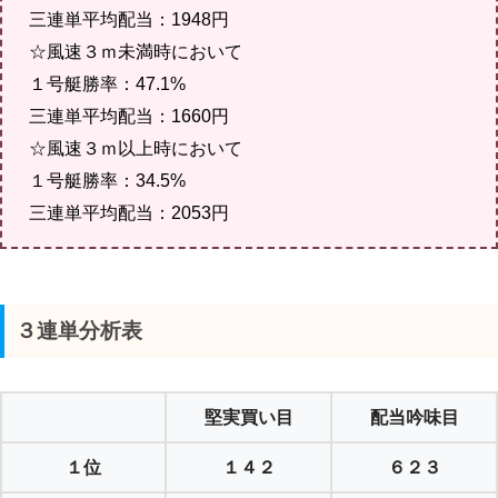
三連単平均配当：1948円
☆風速３ｍ未満時において
１号艇勝率：47.1%
三連単平均配当：1660円
☆風速３ｍ以上時において
１号艇勝率：34.5%
三連単平均配当：2053円
３連単分析表
堅実買い目
配当吟味目
１位
１４２
６２３