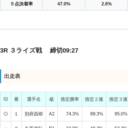
５点決着率
47.0%
2.6%
3R ３ライズ戦 締切09:27
出走表
印
番
選手名
級
推定勝率
推定２連
推定３連
◎
１
別府昌樹
A2
74.3%
89.3%
95.0%