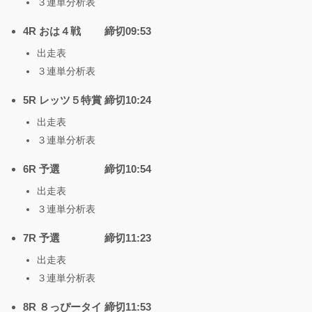
３連単分析表
4R おは４戦 締切09:53
出走表
３連単分析表
5R レッツ５特賞 締切10:24
出走表
３連単分析表
6R 予選 締切10:54
出走表
３連単分析表
7R 予選 締切11:23
出走表
３連単分析表
8R ８っぴータイ 締切11:53