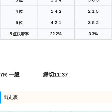
３位
１２４
５６３
４位
１４２
２１５
５位
４２１
３５２
５点決着率
22.2%
3.3%
7R 一般 締切11:37
出走表