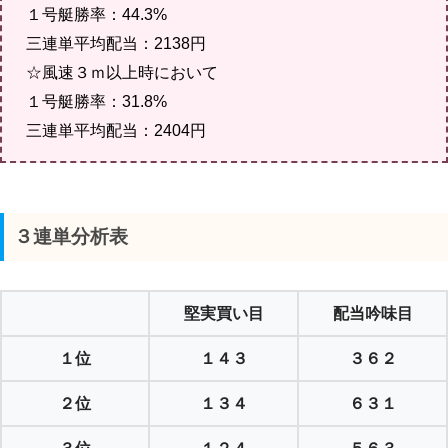
１号艇勝率：44.3%
三連単平均配当：2138円
☆風速３ｍ以上時において
１号艇勝率：31.8%
三連単平均配当：2404円
３連単分析表
堅実買い目
配当吟味目
１位
１４３
３６２
２位
１３４
６３１