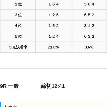
２位
１６４
５６４
３位
１２５
６５２
４位
１６２
３１２
５位
１２４
６３２
５点決着率
21.8%
3.6%
9R 一般 締切12:41