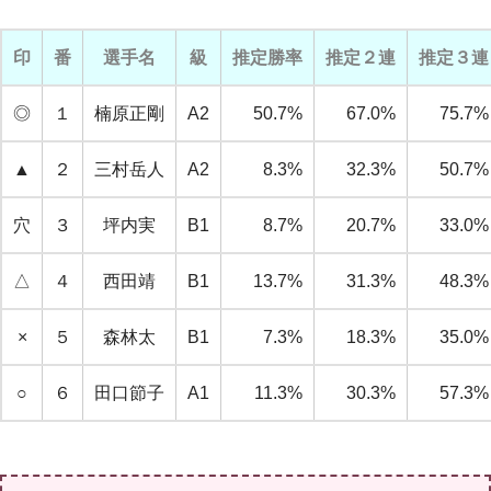
印
番
選手名
級
推定勝率
推定２連
推定３連
◎
１
楠原正剛
A2
50.7%
67.0%
75.7%
▲
２
三村岳人
A2
8.3%
32.3%
50.7%
穴
３
坪内実
B1
8.7%
20.7%
33.0%
△
４
西田靖
B1
13.7%
31.3%
48.3%
×
５
森林太
B1
7.3%
18.3%
35.0%
○
６
田口節子
A1
11.3%
30.3%
57.3%