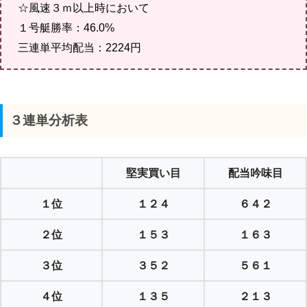
☆風速３ｍ以上時において
１号艇勝率：46.0%
三連単平均配当：2224円
３連単分析表
堅実買い目
配当吟味目
１位
１２４
６４２
２位
１５３
１６３
３位
３５２
５６１
４位
１３５
２１３