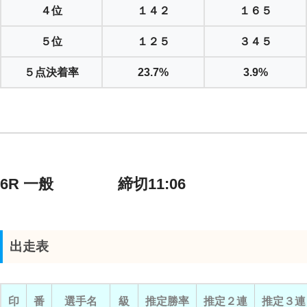
４位
１４２
１６５
５位
１２５
３４５
５点決着率
23.7%
3.9%
6R 一般 締切11:06
出走表
印
番
選手名
級
推定勝率
推定２連
推定３連