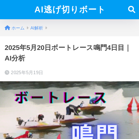
AI逃げ切りボート
ホーム
AI解析
2025年5月20日ボートレース鳴門4日目｜
AI分析
2025年5月19日