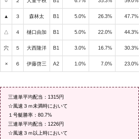
○
２
犬童千秋
B1
6.7%
35.3%
59.0%
▲
３
森林太
B1
5.0%
26.3%
47.7%
△
４
樋口由加
B1
5.0%
22.0%
44.3%
穴
５
大西隆洋
B1
3.0%
16.7%
30.3%
×
６
伊藤啓三
A2
1.0%
7.0%
23.0%
三連単平均配当：1315円
☆風速３ｍ未満時において
１号艇勝率：80.7%
三連単平均配当：1226円
☆風速３ｍ以上時において