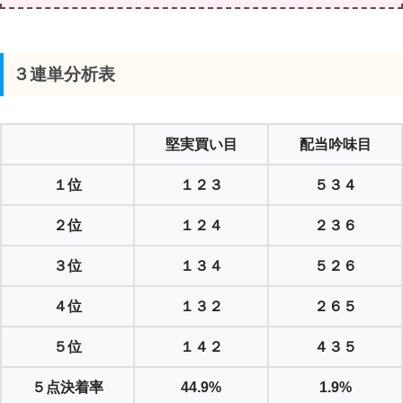
３連単分析表
堅実買い目
配当吟味目
１位
１２３
５３４
２位
１２４
２３６
３位
１３４
５２６
４位
１３２
２６５
５位
１４２
４３５
５点決着率
44.9%
1.9%