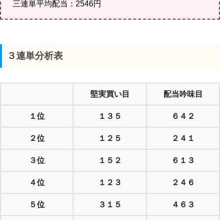
三連単平均配当：2546円
３連単分析表
堅実買い目
配当吟味目
１位
１３５
６４２
２位
１２５
２４１
３位
１５２
６１３
４位
１２３
２４６
５位
３１５
４６３