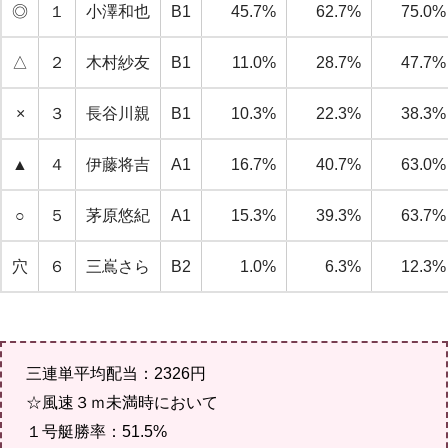
◎
１
小澤和也
B1
45.7%
62.7%
75.0%
△
２
木村紗友
B1
11.0%
28.7%
47.7%
×
３
長谷川親
B1
10.3%
22.3%
38.3%
▲
４
伊藤将吉
A1
16.7%
40.7%
63.0%
○
５
茅原悠紀
A1
15.3%
39.3%
63.7%
穴
６
三嶌さら
B2
1.0%
6.3%
12.3%
三連単平均配当：2326円
☆風速３ｍ未満時において
１号艇勝率：51.5%