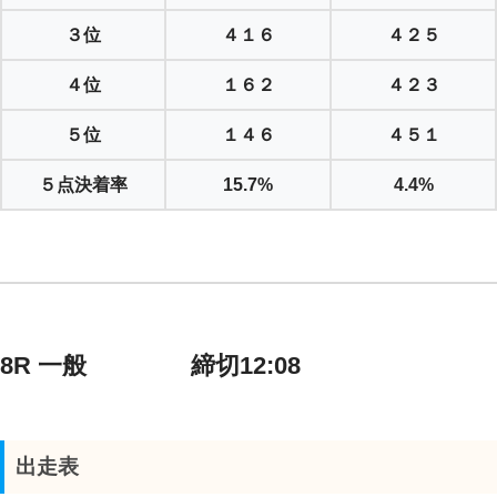
３位
４１６
４２５
４位
１６２
４２３
５位
１４６
４５１
５点決着率
15.7%
4.4%
8R 一般 締切12:08
出走表