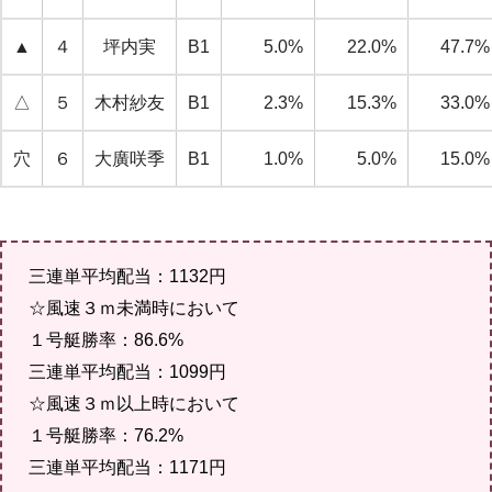
▲
４
坪内実
B1
5.0%
22.0%
47.7%
△
５
木村紗友
B1
2.3%
15.3%
33.0%
穴
６
大廣咲季
B1
1.0%
5.0%
15.0%
三連単平均配当：1132円
☆風速３ｍ未満時において
１号艇勝率：86.6%
三連単平均配当：1099円
☆風速３ｍ以上時において
１号艇勝率：76.2%
三連単平均配当：1171円