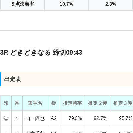
５点決着率
19.7%
2.3%
3R どきどきなる 締切09:43
出走表
印
番
選手名
級
推定勝率
推定２連
推定３連
◎
１
山一鉄也
A2
79.3%
92.7%
95.7%