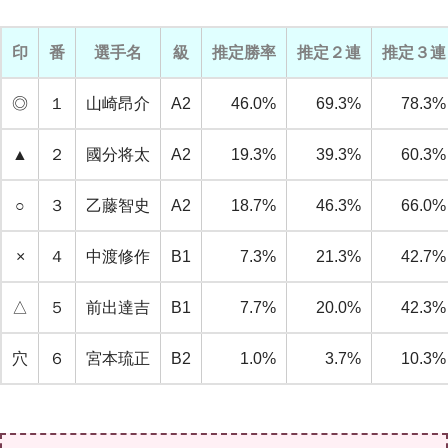
印
番
選手名
級
推定勝率
推定２連
推定３連
◎
１
山崎昂介
A2
46.0%
69.3%
78.3%
▲
２
國分将太
A2
19.3%
39.3%
60.3%
○
３
乙藤智史
A2
18.7%
46.3%
66.0%
×
４
中渡修作
B1
7.3%
21.3%
42.7%
△
５
前出達吉
B1
7.7%
20.0%
42.3%
穴
６
宮本琉正
B2
1.0%
3.7%
10.3%