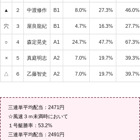
▲
２
中渡修作
B1
8.0%
27.3%
46.0%
穴
３
屋良龍紀
B1
4.7%
16.3%
27.7%
○
４
森定晃史
A1
24.7%
47.7%
67.3%
×
５
真庭明志
A2
7.0%
19.7%
39.3%
△
６
乙藤智史
A2
7.0%
19.7%
39.7%
三連単平均配当：2471円
☆風速３ｍ未満時において
１号艇勝率：53.2%
三連単平均配当：2491円