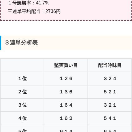
１号艇勝率：41.7%
三連単平均配当：2736円
３連単分析表
堅実買い目
配当吟味目
１位
１２６
３２４
２位
１３６
５２１
３位
１６４
３２１
４位
１６２
５４１
５位
６１４
６５４