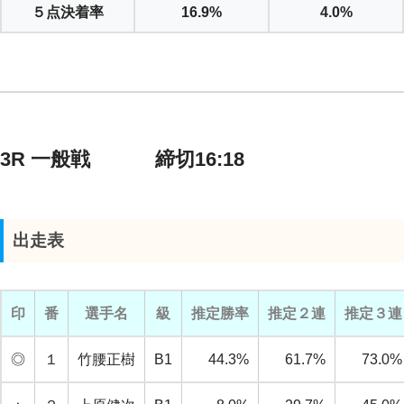
５点決着率
16.9%
4.0%
3R 一般戦 締切16:18
出走表
印
番
選手名
級
推定勝率
推定２連
推定３連
◎
１
竹腰正樹
B1
44.3%
61.7%
73.0%