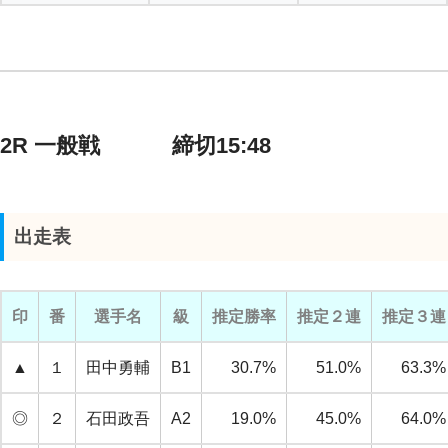
2R 一般戦 締切15:48
出走表
印
番
選手名
級
推定勝率
推定２連
推定３連
▲
１
田中勇輔
B1
30.7%
51.0%
63.3%
◎
２
石田政吾
A2
19.0%
45.0%
64.0%