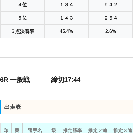
４位
１３４
５４２
５位
１４３
２６４
５点決着率
45.4%
2.6%
6R 一般戦 締切17:44
出走表
印
番
選手名
級
推定勝率
推定２連
推定３連