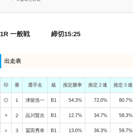
1R 一般戦 締切15:25
出走表
印
番
選手名
級
推定勝率
推定２連
推定３連
◎
１
津留浩一
B1
54.3%
72.0%
80.7%
×
２
品川賢次
B1
12.7%
34.7%
58.3%
○
３
冨田秀幸
B1
13.0%
36.3%
59.7%