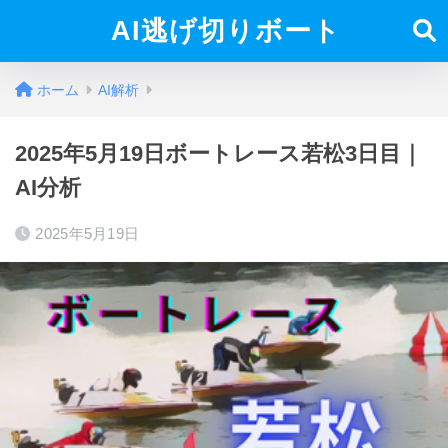
AI逃げ切りボート
ホーム
AI解析
2025年5月19日ボートレース若松3日目｜
AI分析
2025年5月19日