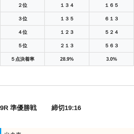
２位
１３４
１６５
３位
１３５
６１３
４位
１２３
５２４
５位
２１３
５６３
５点決着率
28.9%
3.0%
9R 準優勝戦 締切19:16