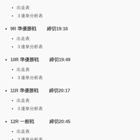
出走表
３連単分析表
9R 準優勝戦 締切19:16
出走表
３連単分析表
10R 準優勝戦 締切19:49
出走表
３連単分析表
11R 準優勝戦 締切20:17
出走表
３連単分析表
12R 一般戦 締切20:45
出走表
３連単分析表