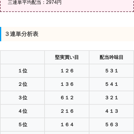
三連単平均配当：2974円
３連単分析表
堅実買い目
配当吟味目
１位
１２６
５３１
２位
１３６
５４１
３位
６１２
３２１
４位
２１６
４１３
５位
１６４
５６３