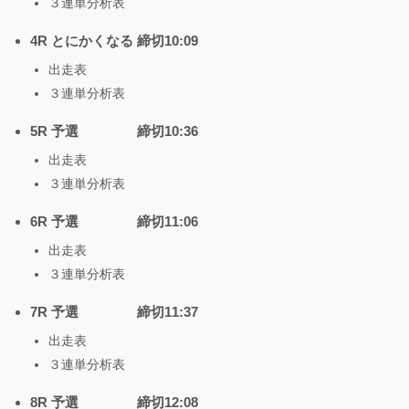
３連単分析表
4R とにかくなる 締切10:09
出走表
３連単分析表
5R 予選 締切10:36
出走表
３連単分析表
6R 予選 締切11:06
出走表
３連単分析表
7R 予選 締切11:37
出走表
３連単分析表
8R 予選 締切12:08