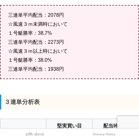
三連単平均配当：2078円
☆風速３ｍ未満時において
１号艇勝率：38.7%
三連単平均配当：2273円
☆風速３ｍ以上時において
１号艇勝率：38.0%
三連単平均配当：1938円
３連単分析表
堅実買い目
配当吟味目
お問い合わせ
Privacy Policy