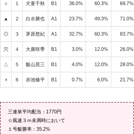
○
１
犬童千秋
B1
36.0%
60.3%
69.7%
▲
２
白水勝也
A1
23.7%
49.3%
71.0%
◎
３
茅原悠紀
A1
32.7%
60.3%
83.7%
穴
４
大廣咲季
B1
3.0%
12.0%
26.0%
△
５
飯山晃三
B1
4.0%
12.0%
28.0%
×
６
赤池修平
B1
0.7%
6.0%
21.7%
三連単平均配当：1770円
☆風速３ｍ未満時において
１号艇勝率：35.2%