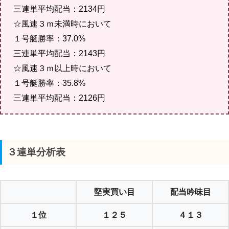
三連単平均配当：2134円
☆風速３ｍ未満時において
１号艇勝率：37.0%
三連単平均配当：2143円
☆風速３ｍ以上時において
１号艇勝率：35.8%
三連単平均配当：2126円
３連単分析表
堅実買い目
配当吟味目
１位
１２５
４１３