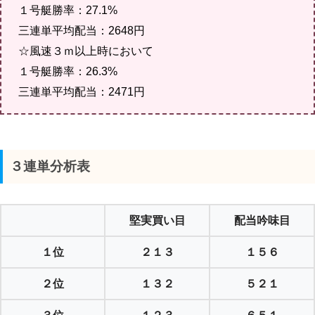
１号艇勝率：27.1%
三連単平均配当：2648円
☆風速３ｍ以上時において
１号艇勝率：26.3%
三連単平均配当：2471円
３連単分析表
堅実買い目
配当吟味目
１位
２１３
１５６
２位
１３２
５２１