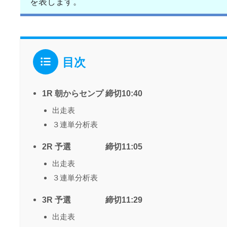
を表します。
目次
1R 朝からセンプ 締切10:40
出走表
３連単分析表
2R 予選 締切11:05
出走表
３連単分析表
3R 予選 締切11:29
出走表