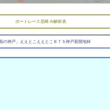
ボートレース尼崎 AI解析表
面の神戸」ええとこええとこＢＴＳ神戸新開地杯