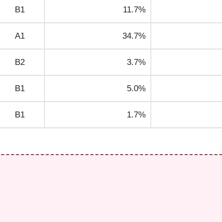
B1
11.7%
A1
34.7%
B2
3.7%
B1
5.0%
B1
1.7%