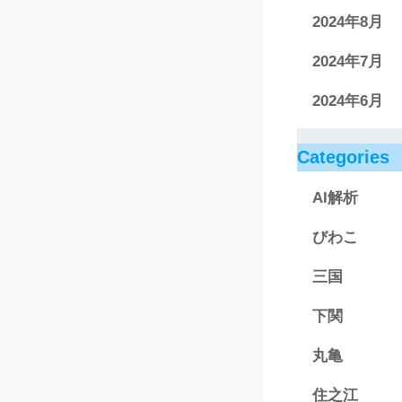
2024年8月
2024年7月
2024年6月
Categories
AI解析
びわこ
三国
下関
丸亀
住之江