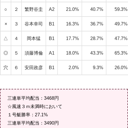
○
２
繁野谷圭
A2
21.0%
40.7%
59.3%
×
３
谷本幸司
B1
16.3%
36.7%
49.7%
△
４
岡本猛
B1
17.7%
28.7%
47.7%
◎
５
須藤博倫
A1
18.0%
43.3%
65.3%
穴
６
安田政彦
B1
2.0%
9.3%
26.0%
三連単平均配当：3468円
☆風速３ｍ未満時において
１号艇勝率：27.1%
三連単平均配当：3490円