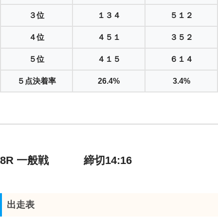
３位
１３４
５１２
４位
４５１
３５２
５位
４１５
６１４
５点決着率
26.4%
3.4%
8R 一般戦 締切14:16
出走表