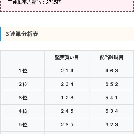
三連単平均配当：2715円
３連単分析表
堅実買い目
配当吟味目
１位
２１４
４６３
２位
２３４
６５２
３位
１２３
５４１
４位
２４５
６３４
５位
２３５
６２３