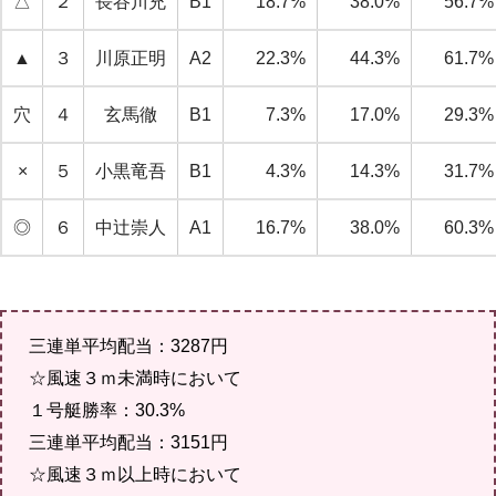
△
２
長谷川充
B1
18.7%
38.0%
56.7%
▲
３
川原正明
A2
22.3%
44.3%
61.7%
穴
４
玄馬徹
B1
7.3%
17.0%
29.3%
×
５
小黒竜吾
B1
4.3%
14.3%
31.7%
◎
６
中辻崇人
A1
16.7%
38.0%
60.3%
三連単平均配当：3287円
☆風速３ｍ未満時において
１号艇勝率：30.3%
三連単平均配当：3151円
☆風速３ｍ以上時において