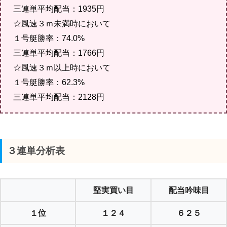
三連単平均配当：1935円
☆風速３ｍ未満時において
１号艇勝率：74.0%
三連単平均配当：1766円
☆風速３ｍ以上時において
１号艇勝率：62.3%
三連単平均配当：2128円
３連単分析表
堅実買い目
配当吟味目
１位
１２４
６２５