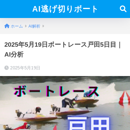
AI逃げ切りボート
ホーム
AI解析
2025年5月19日ボートレース戸田5日目｜
AI分析
2025年5月19日