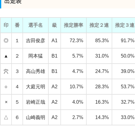
出走表
印
番
選手名
級
推定勝率
推定２連
推定３連
◎
１
吉田俊彦
A1
72.3%
85.3%
91.7%
▲
２
岡本猛
B1
5.7%
31.0%
50.0%
穴
３
高山秀雄
B1
4.7%
24.7%
39.0%
○
４
大庭元明
A2
10.7%
28.3%
53.7%
×
５
岩崎正哉
A2
4.0%
16.3%
32.7%
△
６
山崎義明
A2
2.7%
14.3%
33.0%