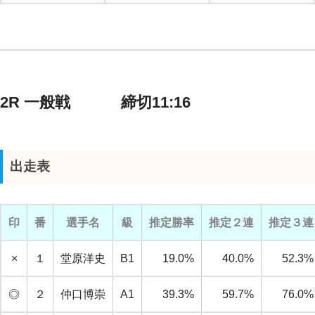
2R 一般戦 締切11:16
出走表
印
番
選手名
級
推定勝率
推定２連
推定３連
×
１
堂原洋史
B1
19.0%
40.0%
52.3%
◎
２
仲口博崇
A1
39.3%
59.7%
76.0%