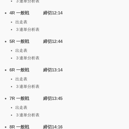
３連単分析表
4R 一般戦 締切12:14
出走表
３連単分析表
5R 一般戦 締切12:44
出走表
３連単分析表
6R 一般戦 締切13:14
出走表
３連単分析表
7R 一般戦 締切13:45
出走表
３連単分析表
8R 一般戦 締切14:16