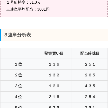
１号艇勝率：31.3%
三連単平均配当：3601円
３連単分析表
堅実買い目
配当吟味目
１位
１３６
２５１
２位
１３２
２６５
３位
１２６
４３５
４位
３１６
２５４
５位
６２３
２３１