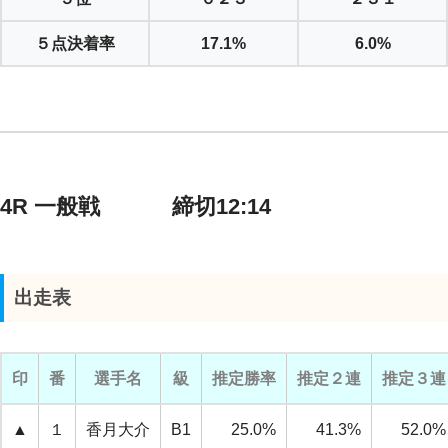
５点決着率
17.1%
6.0%
4R 一般戦 締切12:14
出走表
印
番
選手名
級
推定勝率
推定２連
推定３連
▲
１
香月大介
B1
25.0%
41.3%
52.0%