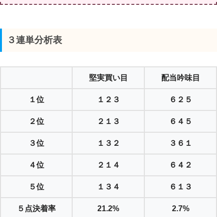
３連単分析表
堅実買い目
配当吟味目
１位
１２３
６２５
２位
２１３
６４５
３位
１３２
３６１
４位
２１４
６４２
５位
１３４
６１３
５点決着率
21.2%
2.7%