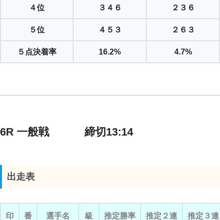
４位
３４６
２３６
５位
４５３
２６３
５点決着率
16.2%
4.7%
6R 一般戦 締切13:14
出走表
印
番
選手名
級
推定勝率
推定２連
推定３連