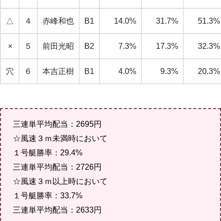
△
４
赤峰和也
B1
14.0%
31.7%
51.3%
×
５
前田光昭
B2
7.3%
17.3%
32.3%
穴
６
本吉正樹
B1
4.0%
9.3%
20.3%
三連単平均配当：2695円
☆風速３ｍ未満時において
１号艇勝率：29.4%
三連単平均配当：2726円
☆風速３ｍ以上時において
１号艇勝率：33.7%
三連単平均配当：2633円