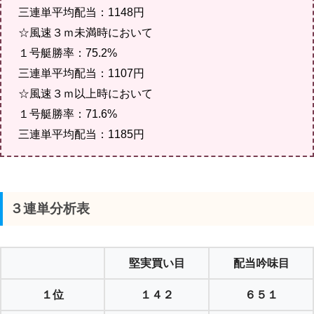
三連単平均配当：1148円
☆風速３ｍ未満時において
１号艇勝率：75.2%
三連単平均配当：1107円
☆風速３ｍ以上時において
１号艇勝率：71.6%
三連単平均配当：1185円
３連単分析表
堅実買い目
配当吟味目
１位
１４２
６５１