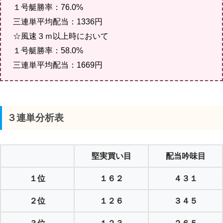
１号艇勝率：76.0%
三連単平均配当：1336円
☆風速３ｍ以上時において
１号艇勝率：58.0%
三連単平均配当：1669円
３連単分析表
堅実買い目
配当吟味目
１位
１６２
４３１
２位
１２６
３４５