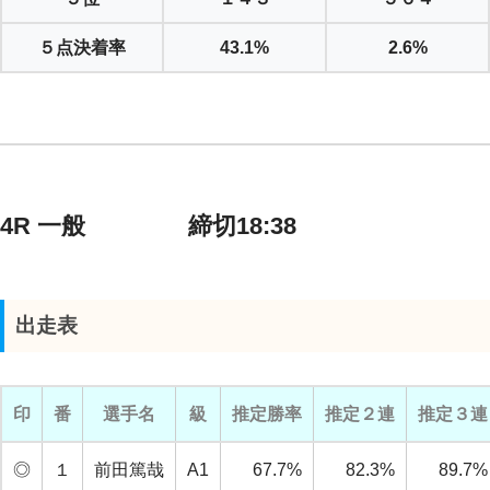
５点決着率
43.1%
2.6%
4R 一般 締切18:38
出走表
印
番
選手名
級
推定勝率
推定２連
推定３連
◎
１
前田篤哉
A1
67.7%
82.3%
89.7%