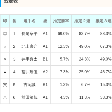
出走表
印
番
選手名
級
推定勝率
推定２連
推定３連
◎
１
長尾章平
A1
69.0%
83.7%
88.3%
○
２
北山康介
A1
12.3%
49.0%
67.3%
×
３
井手良太
B1
5.7%
24.3%
49.0%
▲
４
荒井翔伍
A2
7.3%
25.0%
46.7%
穴
５
吉岡誠
B1
1.3%
6.7%
15.3%
△
６
前田篤哉
A1
4.3%
11.3%
33.3%