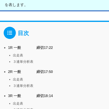
を表します。
目次
1R 一般 締切17:22
出走表
３連単分析表
2R 一般 締切17:50
出走表
３連単分析表
3R 一般 締切18:14
出走表