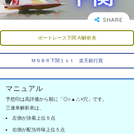
ボートレース下関 AI解析表
ＭＮＢＲ下関１ｓｔ 楽天銀行賞
マニュアル
予想印は高評価から順に「◎○▲△×穴」です。
三連単解析表は、
左側が決着上位５点
右側が配当吟味上位５点