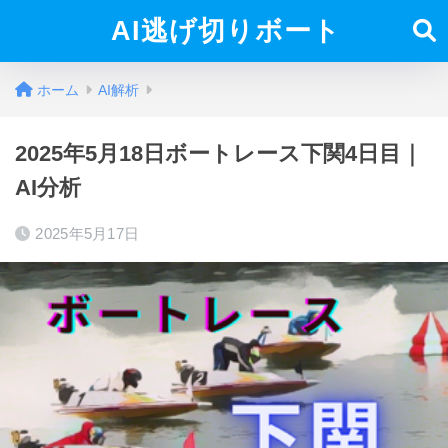
AI逃げ切りボート
ホーム
AI解析
2025年5月18日ボートレース下関4日目｜
AI分析
2025年5月17日