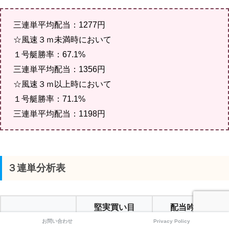
三連単平均配当：1277円
☆風速３ｍ未満時において
１号艇勝率：67.1%
三連単平均配当：1356円
☆風速３ｍ以上時において
１号艇勝率：71.1%
三連単平均配当：1198円
３連単分析表
堅実買い目
配当吟味目
お問い合わせ
Privacy Policy