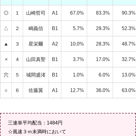
◎
１
山崎哲司
A1
67.0%
83.3%
90.3%
△
２
嶋義信
B1
5.7%
29.3%
52.3%
▲
３
星栄爾
A2
10.0%
28.3%
48.7%
×
４
山田真聖
B1
3.7%
17.0%
32.7%
穴
５
城間盛渚
B1
1.0%
6.0%
13.0%
○
６
佐藤翼
A1
12.7%
36.0%
63.0%
三連単平均配当：1484円
☆風速３ｍ未満時において