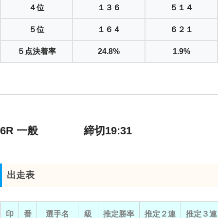
４位
１３６
５１４
５位
１６４
６２１
５点決着率
24.8%
1.9%
6R 一般 締切19:31
出走表
印
番
選手名
級
推定勝率
推定２連
推定３連