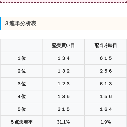
３連単分析表
堅実買い目
配当吟味目
１位
１３４
６１５
２位
１３２
２５６
３位
１２３
６１３
４位
１３５
１５６
５位
３１５
１６４
５点決着率
31.1%
1.9%