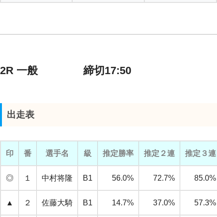
2R 一般 締切17:50
出走表
印
番
選手名
級
推定勝率
推定２連
推定３連
◎
１
中村将隆
B1
56.0%
72.7%
85.0%
▲
２
佐藤大騎
B1
14.7%
37.0%
57.3%