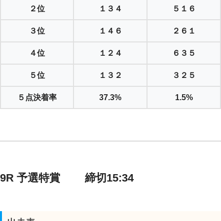
２位
１３４
５１６
３位
１４６
２６１
４位
１２４
６３５
５位
１３２
３２５
５点決着率
37.3%
1.5%
9R 予選特賞 締切15:34