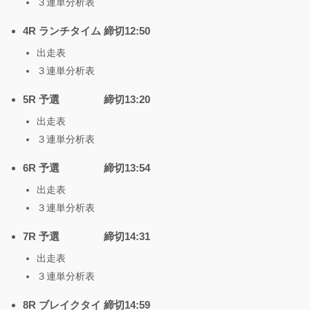
３連単分析表
4R ランチタイム 締切12:50
出走表
３連単分析表
5R 予選 締切13:20
出走表
３連単分析表
6R 予選 締切13:54
出走表
３連単分析表
7R 予選 締切14:31
出走表
３連単分析表
8R ブレイクタイ 締切14:59