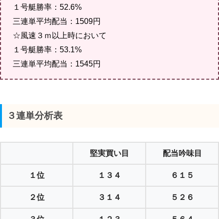
１号艇勝率：52.6%
三連単平均配当：1509円
☆風速３ｍ以上時において
１号艇勝率：53.1%
三連単平均配当：1545円
３連単分析表
堅実買い目
配当吟味目
１位
１３４
６１５
２位
３１４
５２６