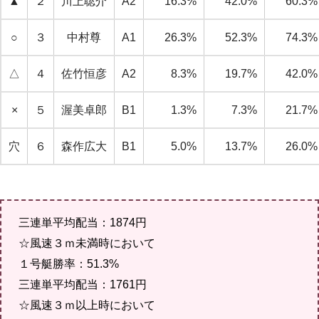
▲
２
川上聡介
A2
16.3%
42.0%
60.3%
○
３
中村尊
A1
26.3%
52.3%
74.3%
△
４
佐竹恒彦
A2
8.3%
19.7%
42.0%
×
５
渥美卓郎
B1
1.3%
7.3%
21.7%
穴
６
森作広大
B1
5.0%
13.7%
26.0%
三連単平均配当：1874円
☆風速３ｍ未満時において
１号艇勝率：51.3%
三連単平均配当：1761円
☆風速３ｍ以上時において