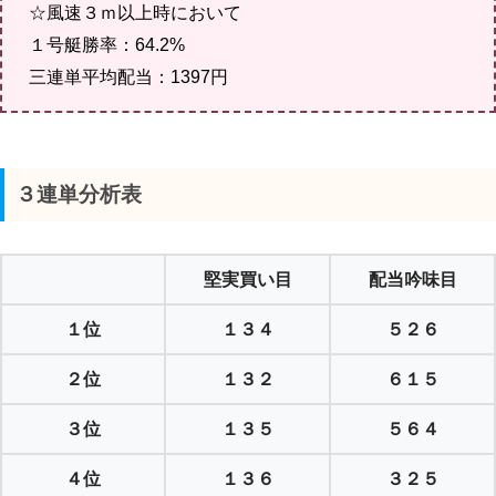
☆風速３ｍ以上時において
１号艇勝率：64.2%
三連単平均配当：1397円
３連単分析表
堅実買い目
配当吟味目
１位
１３４
５２６
２位
１３２
６１５
３位
１３５
５６４
４位
１３６
３２５