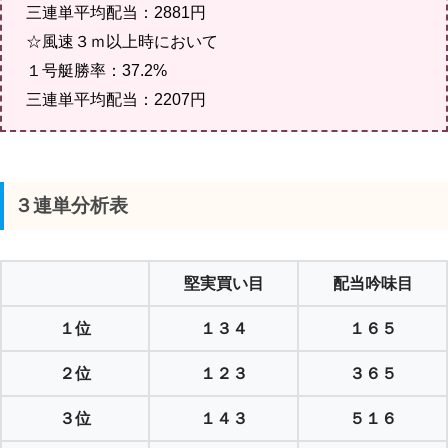
三連単平均配当：2881円
☆風速３ｍ以上時において
１号艇勝率：37.2%
三連単平均配当：2207円
３連単分析表
堅実買い目
配当吟味目
１位
１３４
１６５
２位
１２３
３６５
３位
１４３
５１６