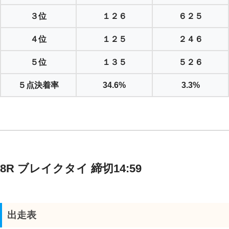
３位
１２６
６２５
４位
１２５
２４６
５位
１３５
５２６
５点決着率
34.6%
3.3%
8R ブレイクタイ 締切14:59
出走表