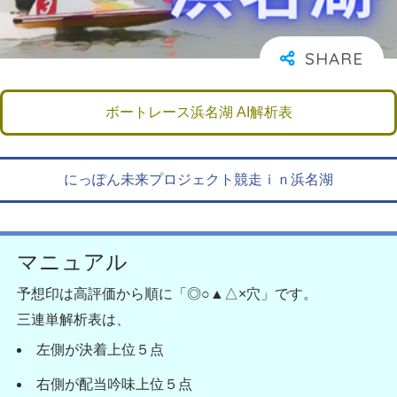
ボートレース浜名湖 AI解析表
にっぽん未来プロジェクト競走ｉｎ浜名湖
マニュアル
予想印は高評価から順に「◎○▲△×穴」です。
三連単解析表は、
左側が決着上位５点
右側が配当吟味上位５点