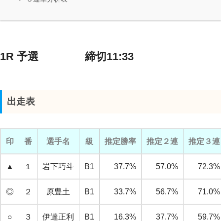
1R 予選 締切11:33
出走表
印
番
選手名
級
推定勝率
推定２連
推定３連
▲
１
岩下巧斗
B1
37.7%
57.0%
72.3%
◎
２
原豊土
B1
33.7%
56.7%
71.0%
○
３
伊達正利
B1
16.3%
37.7%
59.7%