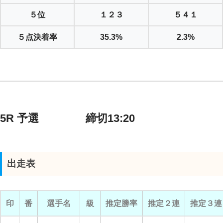
５位
１２３
５４１
５点決着率
35.3%
2.3%
5R 予選 締切13:20
出走表
印
番
選手名
級
推定勝率
推定２連
推定３連