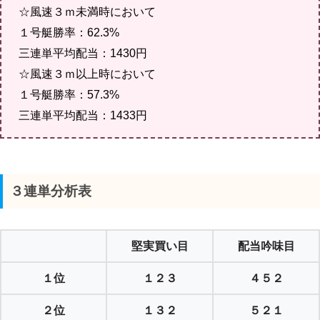
☆風速３ｍ未満時において
１号艇勝率：62.3%
三連単平均配当：1430円
☆風速３ｍ以上時において
１号艇勝率：57.3%
三連単平均配当：1433円
３連単分析表
堅実買い目
配当吟味目
１位
１２３
４５２
２位
１３２
５２１