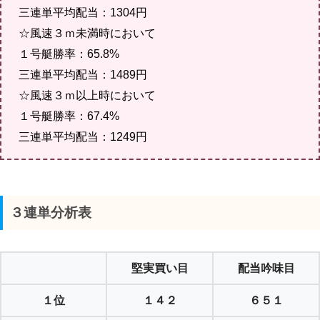
三連単平均配当：1304円
☆風速３ｍ未満時において
１号艇勝率：65.8%
三連単平均配当：1489円
☆風速３ｍ以上時において
１号艇勝率：67.4%
三連単平均配当：1249円
３連単分析表
堅実買い目
配当吟味目
１位
１４２
６５１