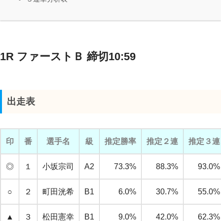
1R ファーストＢ 締切10:59
出走表
印
番
選手名
級
推定勝率
推定２連
推定３連
◎
１
小坂宗司
A2
73.3%
88.3%
93.0%
○
２
町田洸希
B1
6.0%
30.7%
55.0%
▲
３
松田憲幸
B1
9.0%
42.0%
62.3%