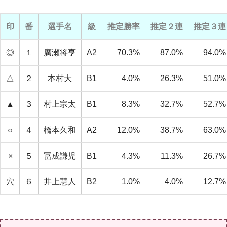
印
番
選手名
級
推定勝率
推定２連
推定３連
◎
１
廣瀬将亨
A2
70.3%
87.0%
94.0%
△
２
本村大
B1
4.0%
26.3%
51.0%
▲
３
村上宗太
B1
8.3%
32.7%
52.7%
○
４
橋本久和
A2
12.0%
38.7%
63.0%
×
５
冨成謙児
B1
4.3%
11.3%
26.7%
穴
６
井上慧人
B2
1.0%
4.0%
12.7%