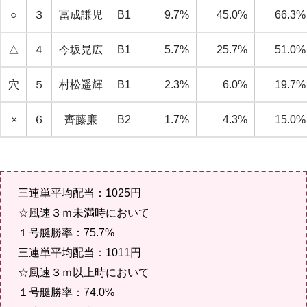
○
３
冨成謙児
B1
9.7%
45.0%
66.3%
△
４
今坂晃広
B1
5.7%
25.7%
51.0%
穴
５
村松遥輝
B1
2.3%
6.0%
19.7%
×
６
齊藤廉
B2
1.7%
4.3%
15.0%
三連単平均配当：1025円
☆風速３ｍ未満時において
１号艇勝率：75.7%
三連単平均配当：1011円
☆風速３ｍ以上時において
１号艇勝率：74.0%