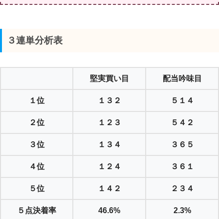
３連単分析表
堅実買い目
配当吟味目
１位
１３２
５１４
２位
１２３
５４２
３位
１３４
３６５
４位
１２４
３６１
５位
１４２
２３４
５点決着率
46.6%
2.3%