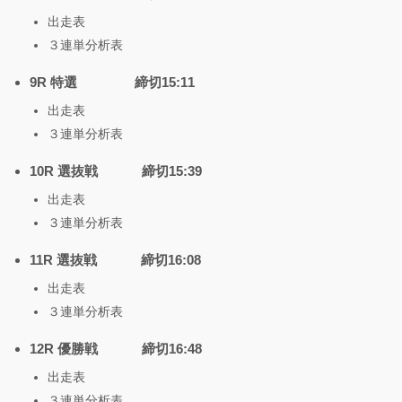
出走表
３連単分析表
9R 特選 締切15:11
出走表
３連単分析表
10R 選抜戦 締切15:39
出走表
３連単分析表
11R 選抜戦 締切16:08
出走表
３連単分析表
12R 優勝戦 締切16:48
出走表
３連単分析表