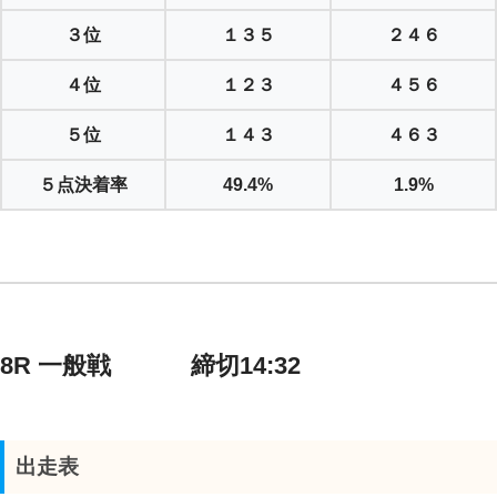
３位
１３５
２４６
４位
１２３
４５６
５位
１４３
４６３
５点決着率
49.4%
1.9%
8R 一般戦 締切14:32
出走表