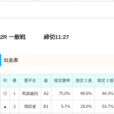
2R 一般戦 締切11:27
出走表
印
番
選手名
級
推定勝率
推定２連
推定３連
◎
１
馬袋義則
A2
75.0%
90.0%
94.3%
▲
２
増田進
B1
5.7%
29.0%
53.7%