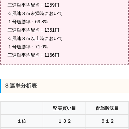
三連単平均配当：1259円
☆風速３ｍ未満時において
１号艇勝率：69.8%
三連単平均配当：1351円
☆風速３ｍ以上時において
１号艇勝率：71.0%
三連単平均配当：1166円
３連単分析表
堅実買い目
配当吟味目
１位
１３２
６１２