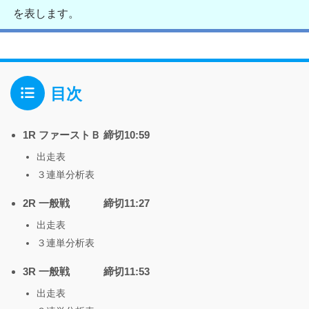
を表します。
目次
1R ファーストＢ 締切10:59
出走表
３連単分析表
2R 一般戦 締切11:27
出走表
３連単分析表
3R 一般戦 締切11:53
出走表