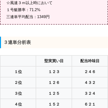
☆風速３ｍ以上時において
１号艇勝率：71.2%
三連単平均配当：1349円
３連単分析表
堅実買い目
配当吟味目
１位
１２３
２４６
２位
１２６
４３２
３位
１２５
３２４
４位
１５２
６２１