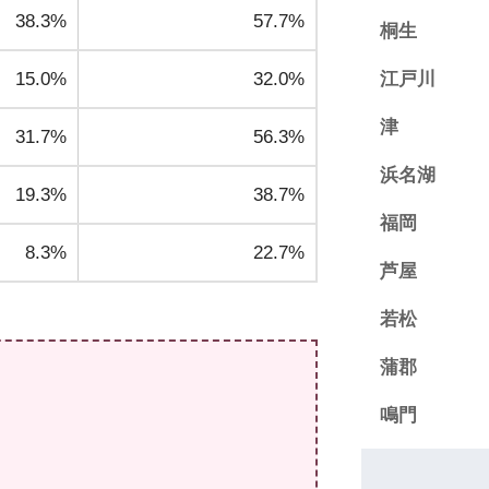
38.3%
57.7%
桐生
江戸川
15.0%
32.0%
津
31.7%
56.3%
浜名湖
19.3%
38.7%
福岡
8.3%
22.7%
芦屋
若松
蒲郡
鳴門