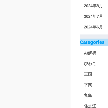
2024年8月
2024年7月
2024年6月
Categories
AI解析
びわこ
三国
下関
丸亀
住之江