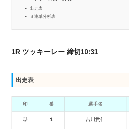
出走表
３連単分析表
1R ツッキーレー 締切10:31
出走表
印
番
選手名
◎
１
吉川貴仁