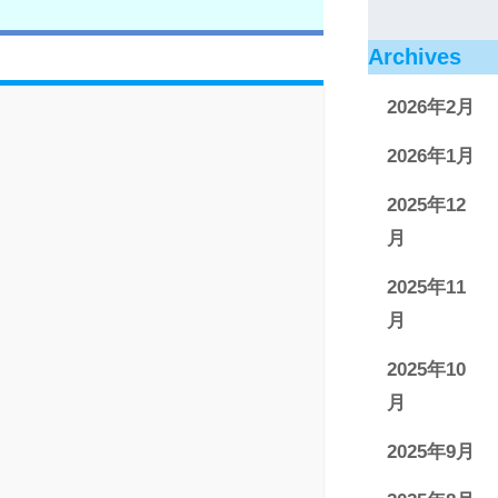
Archives
2026年2月
2026年1月
2025年12
月
2025年11
月
2025年10
月
2025年9月