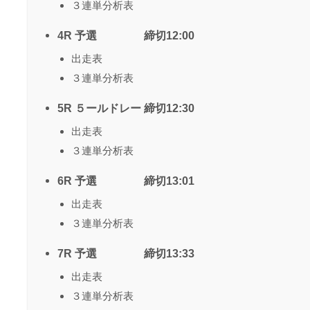
３連単分析表
4R 予選 締切12:00
出走表
３連単分析表
5R ５ールドレー 締切12:30
出走表
３連単分析表
6R 予選 締切13:01
出走表
３連単分析表
7R 予選 締切13:33
出走表
３連単分析表