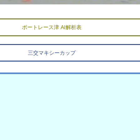
ボートレース津 AI解析表
三交マキシーカップ