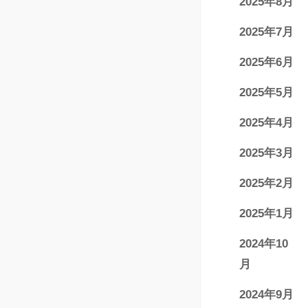
2025年8月
2025年7月
2025年6月
2025年5月
2025年4月
2025年3月
2025年2月
2025年1月
2024年10
月
2024年9月