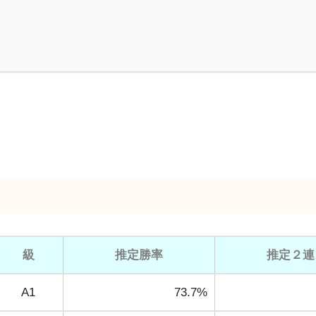
級
推定勝率
推定２連
A1
73.7%