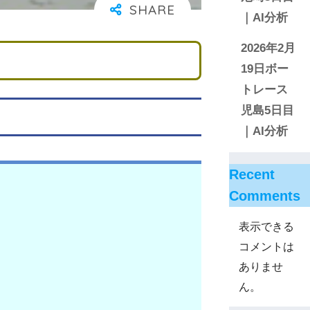
｜AI分析
2026年2月
19日ボー
トレース
児島5日目
｜AI分析
Recent
Comments
表示できる
コメントは
ありませ
ん。