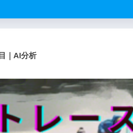
目｜AI分析