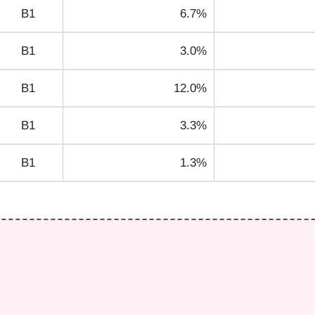
B1
6.7%
B1
3.0%
B1
12.0%
B1
3.3%
B1
1.3%