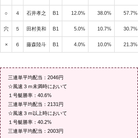
○
４
石井孝之
B1
12.0%
38.0%
57.7%
穴
５
田村美和
B1
5.0%
10.7%
30.7%
×
６
藤森陸斗
B1
4.0%
10.0%
21.3%
三連単平均配当：2046円
☆風速３ｍ未満時において
１号艇勝率：40.6%
三連単平均配当：2131円
☆風速３ｍ以上時において
１号艇勝率：40.2%
三連単平均配当：2003円