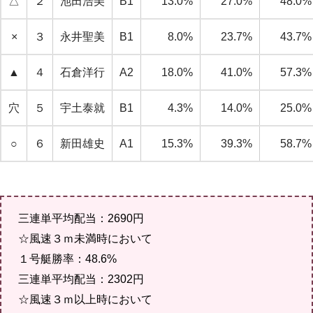
△
２
池田浩美
B1
13.0%
27.0%
48.0%
×
３
永井聖美
B1
8.0%
23.7%
43.7%
▲
４
石倉洋行
A2
18.0%
41.0%
57.3%
穴
５
宇土泰就
B1
4.3%
14.0%
25.0%
○
６
新田雄史
A1
15.3%
39.3%
58.7%
三連単平均配当：2690円
☆風速３ｍ未満時において
１号艇勝率：48.6%
三連単平均配当：2302円
☆風速３ｍ以上時において