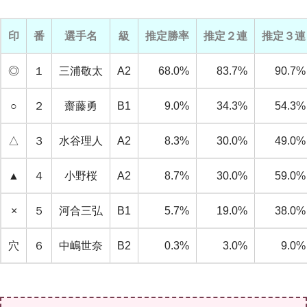
印
番
選手名
級
推定勝率
推定２連
推定３連
◎
１
三浦敬太
A2
68.0%
83.7%
90.7%
○
２
齋藤勇
B1
9.0%
34.3%
54.3%
△
３
水谷理人
A2
8.3%
30.0%
49.0%
▲
４
小野桜
A2
8.7%
30.0%
59.0%
×
５
河合三弘
B1
5.7%
19.0%
38.0%
穴
６
中嶋世奈
B2
0.3%
3.0%
9.0%