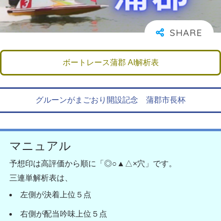
ボートレース蒲郡 AI解析表
グルーンがまごおり開設記念 蒲郡市長杯
マニュアル
予想印は高評価から順に「◎○▲△×穴」です。
三連単解析表は、
左側が決着上位５点
右側が配当吟味上位５点