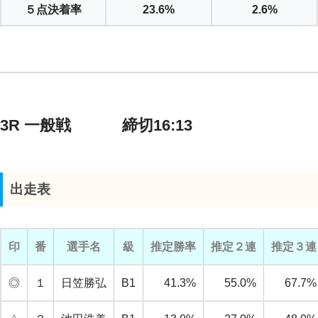
５点決着率
23.6%
2.6%
3R 一般戦 締切16:13
出走表
印
番
選手名
級
推定勝率
推定２連
推定３連
◎
１
日笠勝弘
B1
41.3%
55.0%
67.7%