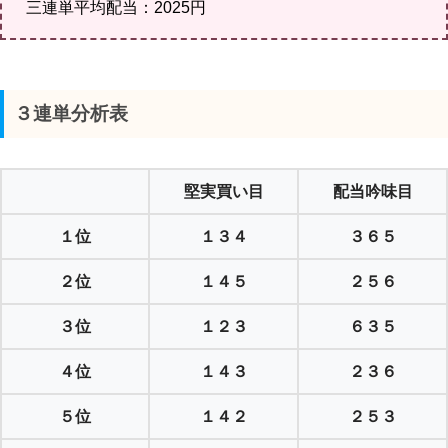
三連単平均配当：2025円
３連単分析表
堅実買い目
配当吟味目
１位
１３４
３６５
２位
１４５
２５６
３位
１２３
６３５
４位
１４３
２３６
５位
１４２
２５３