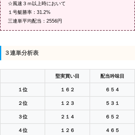
☆風速３ｍ以上時において
１号艇勝率：31.2%
三連単平均配当：2556円
３連単分析表
堅実買い目
配当吟味目
１位
１６２
６５４
２位
１２３
５３１
３位
２１４
６５２
４位
１２６
４６５