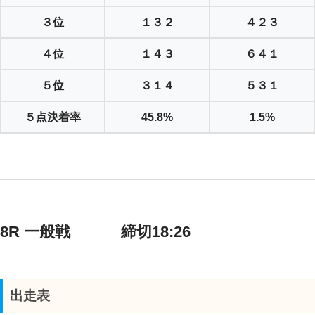
３位
１３２
４２３
４位
１４３
６４１
５位
３１４
５３１
５点決着率
45.8%
1.5%
8R 一般戦 締切18:26
出走表