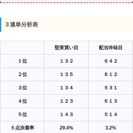
３連単分析表
堅実買い目
配当吟味目
１位
１３２
６４２
２位
１３５
６１２
３位
１３４
５３１
４位
１２３
６１３
５位
１４３
５１４
５点決着率
29.4%
3.2%