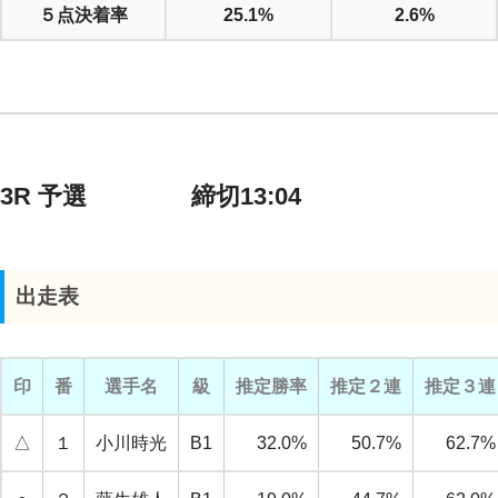
５点決着率
25.1%
2.6%
3R 予選 締切13:04
出走表
印
番
選手名
級
推定勝率
推定２連
推定３連
△
１
小川時光
B1
32.0%
50.7%
62.7%