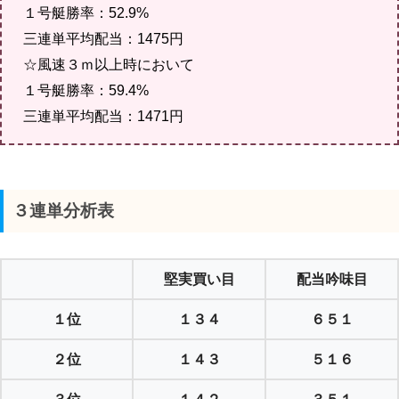
１号艇勝率：52.9%
三連単平均配当：1475円
☆風速３ｍ以上時において
１号艇勝率：59.4%
三連単平均配当：1471円
３連単分析表
堅実買い目
配当吟味目
１位
１３４
６５１
２位
１４３
５１６