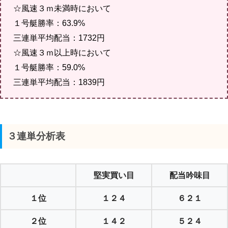
☆風速３ｍ未満時において
１号艇勝率：63.9%
三連単平均配当：1732円
☆風速３ｍ以上時において
１号艇勝率：59.0%
三連単平均配当：1839円
３連単分析表
堅実買い目
配当吟味目
１位
１２４
６２１
２位
１４２
５２４