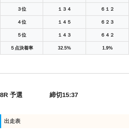
３位
１３４
６１２
４位
１４５
６２３
５位
１４３
６４２
５点決着率
32.5%
1.9%
8R 予選 締切15:37
出走表