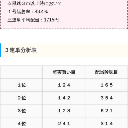
☆風速３ｍ以上時において
１号艇勝率：43.4%
三連単平均配当：1715円
３連単分析表
堅実買い目
配当吟味目
１位
１２４
１６５
２位
１４２
３５４
３位
１２３
６２１
４位
２４１
３１４