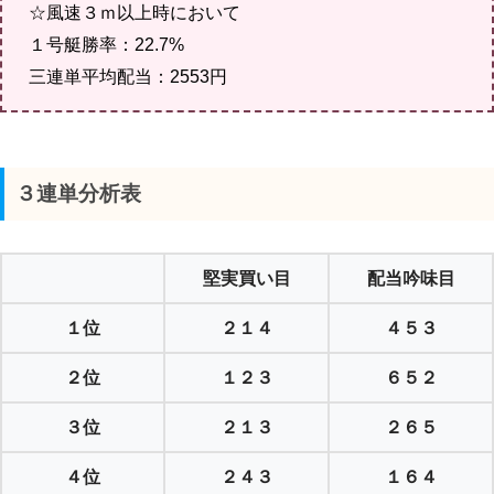
☆風速３ｍ以上時において
１号艇勝率：22.7%
三連単平均配当：2553円
３連単分析表
堅実買い目
配当吟味目
１位
２１４
４５３
２位
１２３
６５２
３位
２１３
２６５
４位
２４３
１６４