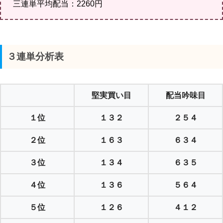
三連単平均配当：2260円
３連単分析表
堅実買い目
配当吟味目
１位
１３２
２５４
２位
１６３
６３４
３位
１３４
６３５
４位
１３６
５６４
５位
１２６
４１２