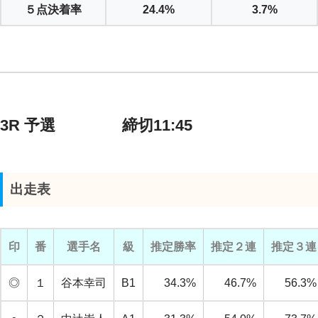
５点決着率
24.4%
3.7%
3R 予選 締切11:45
出走表
印
番
選手名
級
推定勝率
推定２連
推定３連
◎
１
谷本幸司
B1
34.3%
46.7%
56.3%