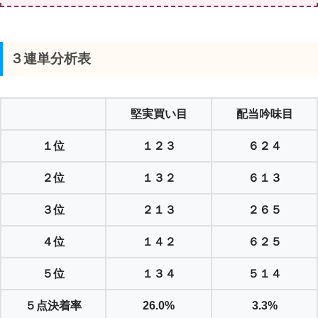
３連単分析表
堅実買い目
配当吟味目
１位
１２３
６２４
２位
１３２
６１３
３位
２１３
２６５
４位
１４２
６２５
５位
１３４
５１４
５点決着率
26.0%
3.3%