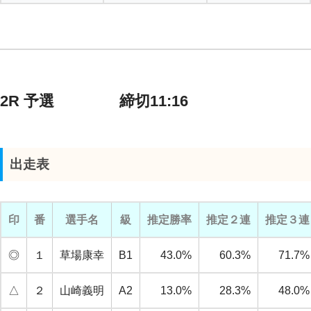
2R 予選 締切11:16
出走表
印
番
選手名
級
推定勝率
推定２連
推定３連
◎
１
草場康幸
B1
43.0%
60.3%
71.7%
△
２
山崎義明
A2
13.0%
28.3%
48.0%