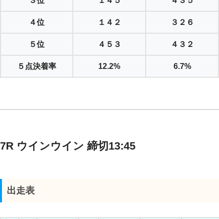
３位
１４５
４３５
４位
１４２
３２６
５位
４５３
４３２
５点決着率
12.2%
6.7%
7R ウインウイン 締切13:45
出走表