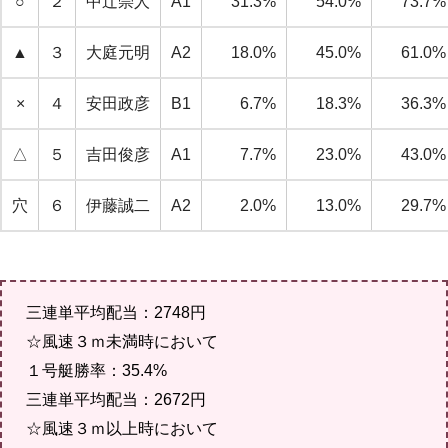
○
２
中辻崇人
A1
31.3%
54.0%
73.7%
▲
３
大庭元明
A2
18.0%
45.0%
61.0%
×
４
安田政彦
B1
6.7%
18.3%
36.3%
△
５
吉田俊彦
A1
7.7%
23.0%
43.0%
穴
６
伊藤誠二
A2
2.0%
13.0%
29.7%
三連単平均配当：2748円
☆風速３ｍ未満時において
１号艇勝率：35.4%
三連単平均配当：2672円
☆風速３ｍ以上時において