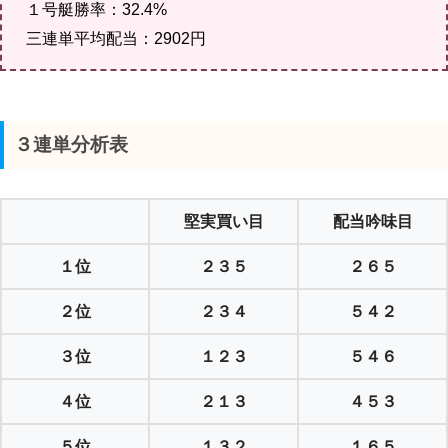
１号艇勝率：32.4%
三連単平均配当：2902円
３連単分析表
堅実買い目
配当吟味目
１位
２３５
２６５
２位
２３４
５４２
３位
１２３
５４６
４位
２１３
４５３
５位
１３２
１６５