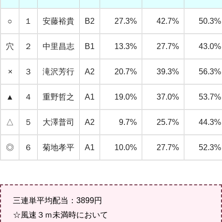
○
１
安藤裕貴
B2
27.3%
42.7%
50.3%
穴
２
中里昌志
B1
13.3%
27.7%
43.0%
×
３
滝沢芳行
A2
20.7%
39.3%
56.3%
▲
４
重野哲之
A1
19.0%
37.0%
53.7%
△
５
大澤普司
A2
9.7%
25.7%
44.3%
◎
６
菊地孝平
A1
10.0%
27.7%
52.3%
三連単平均配当：3899円
☆風速３ｍ未満時において