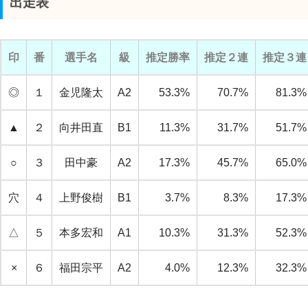
出走表
印
番
選手名
級
推定勝率
推定２連
推定３連
◎
１
金児隆太
A2
53.3%
70.7%
81.3%
▲
２
向井田直
B1
11.3%
31.7%
51.7%
○
３
田中豪
A2
17.3%
45.7%
65.0%
穴
４
上野俊樹
B1
3.7%
8.3%
17.3%
△
５
本多宏和
A1
10.3%
31.3%
52.3%
×
６
福田宗平
A2
4.0%
12.3%
32.3%