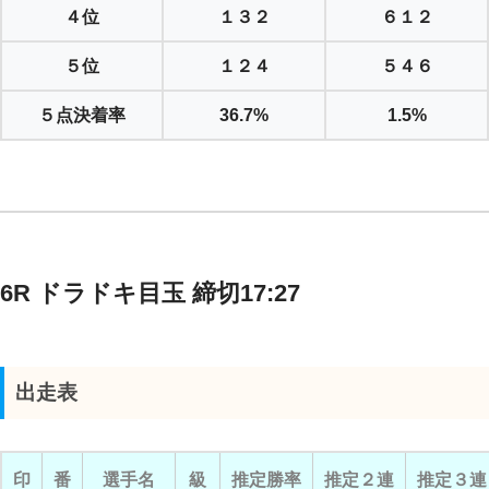
４位
１３２
６１２
５位
１２４
５４６
５点決着率
36.7%
1.5%
6R ドラドキ目玉 締切17:27
出走表
印
番
選手名
級
推定勝率
推定２連
推定３連