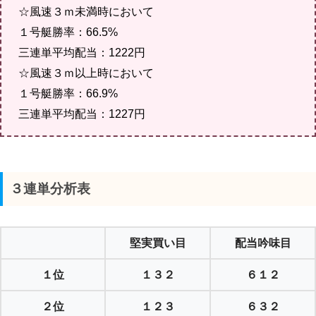
☆風速３ｍ未満時において
１号艇勝率：66.5%
三連単平均配当：1222円
☆風速３ｍ以上時において
１号艇勝率：66.9%
三連単平均配当：1227円
３連単分析表
堅実買い目
配当吟味目
１位
１３２
６１２
２位
１２３
６３２