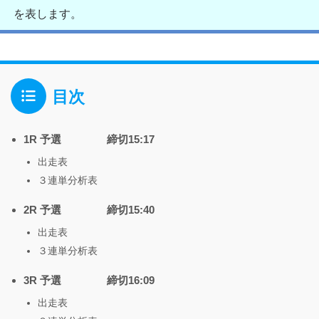
を表します。
目次
1R 予選 締切15:17
出走表
３連単分析表
2R 予選 締切15:40
出走表
３連単分析表
3R 予選 締切16:09
出走表