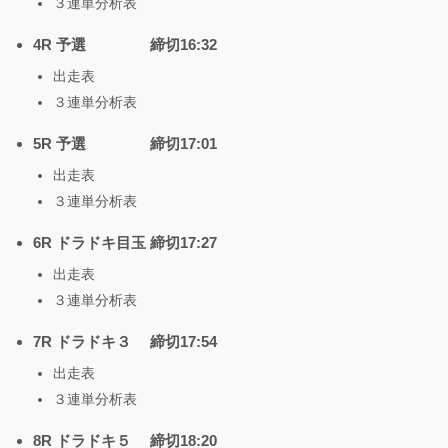
３連単分析表
4R 予選 締切16:32
出走表
３連単分析表
5R 予選 締切17:01
出走表
３連単分析表
6R ドラドキ目玉 締切17:27
出走表
３連単分析表
7R ドラドキ３ 締切17:54
出走表
３連単分析表
8R ドラドキ５ 締切18:20