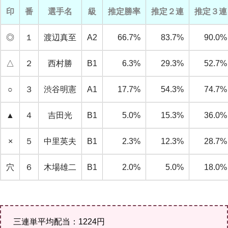
印
番
選手名
級
推定勝率
推定２連
推定３連
◎
１
渡辺真至
A2
66.7%
83.7%
90.0%
△
２
西村勝
B1
6.3%
29.3%
52.7%
○
３
渋谷明憲
A1
17.7%
54.3%
74.7%
▲
４
吉田光
B1
5.0%
15.3%
36.0%
×
５
中里英夫
B1
2.3%
12.3%
28.7%
穴
６
木場雄二
B1
2.0%
5.0%
18.0%
三連単平均配当：1224円