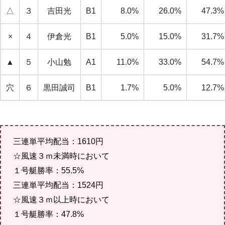
△
３
吉田光
B1
8.0%
26.0%
47.3%
×
４
伊倉光
B1
5.0%
15.0%
31.7%
▲
５
小山勉
A1
11.0%
33.0%
54.7%
穴
６
黒田誠司
B1
1.7%
5.0%
12.7%
三連単平均配当：1610円
☆風速３ｍ未満時において
１号艇勝率：55.5%
三連単平均配当：1524円
☆風速３ｍ以上時において
１号艇勝率：47.8%