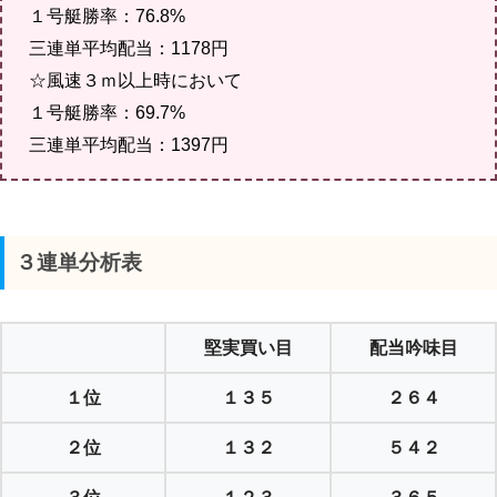
１号艇勝率：76.8%
三連単平均配当：1178円
☆風速３ｍ以上時において
１号艇勝率：69.7%
三連単平均配当：1397円
３連単分析表
堅実買い目
配当吟味目
１位
１３５
２６４
２位
１３２
５４２