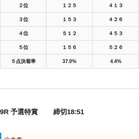
２位
１２５
４１３
３位
１５３
４２６
４位
５１２
４５３
５位
１５６
５２６
５点決着率
37.0%
4.4%
9R 予選特賞 締切18:51