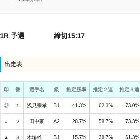
1R 予選 締切15:17
出走表
印
番
選手名
級
推定勝率
推定２連
推定３連
◎
１
浅見宗孝
B1
41.3%
62.3%
73.0%
○
２
田中豪
A2
28.7%
58.7%
73.3%
▲
３
木場雄二
B1
15.7%
38.7%
61.3%