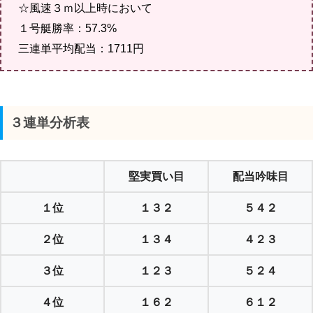
☆風速３ｍ以上時において
１号艇勝率：57.3%
三連単平均配当：1711円
３連単分析表
堅実買い目
配当吟味目
１位
１３２
５４２
２位
１３４
４２３
３位
１２３
５２４
４位
１６２
６１２