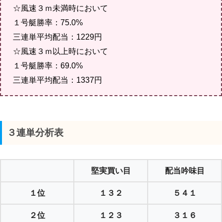
☆風速３ｍ未満時において
１号艇勝率：75.0%
三連単平均配当：1229円
☆風速３ｍ以上時において
１号艇勝率：69.0%
三連単平均配当：1337円
３連単分析表
堅実買い目
配当吟味目
１位
１３２
５４１
２位
１２３
３１６