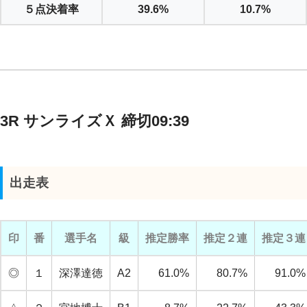
５点決着率
39.6%
10.7%
3R サンライズＸ 締切09:39
出走表
印
番
選手名
級
推定勝率
推定２連
推定３連
◎
１
深澤達徳
A2
61.0%
80.7%
91.0%