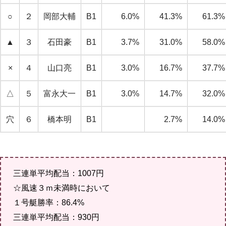
○
２
岡部大輔
B1
6.0%
41.3%
61.3%
▲
３
石田豪
B1
3.7%
31.0%
58.0%
×
４
山口亮
B1
3.0%
16.7%
37.7%
△
５
富永大一
B1
3.0%
14.7%
32.0%
穴
６
橋本明
B1
2.7%
14.0%
三連単平均配当：1007円
☆風速３ｍ未満時において
１号艇勝率：86.4%
三連単平均配当：930円