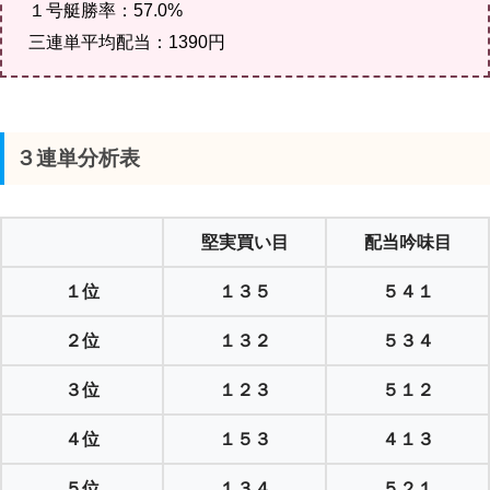
１号艇勝率：57.0%
三連単平均配当：1390円
３連単分析表
堅実買い目
配当吟味目
１位
１３５
５４１
２位
１３２
５３４
３位
１２３
５１２
４位
１５３
４１３
５位
１３４
５２１