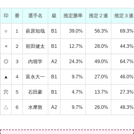
印
番
選手名
級
推定勝率
推定２連
推定３連
○
１
萩原知哉
B1
39.0%
56.3%
69.3%
×
２
前田健太
B1
12.7%
28.0%
44.3%
◎
３
内堀学
A2
24.3%
49.0%
64.7%
▲
４
富永大一
B1
9.7%
27.0%
46.0%
穴
５
石田豪
B1
4.7%
13.7%
27.3%
△
６
水摩敦
A2
9.7%
26.0%
48.3%