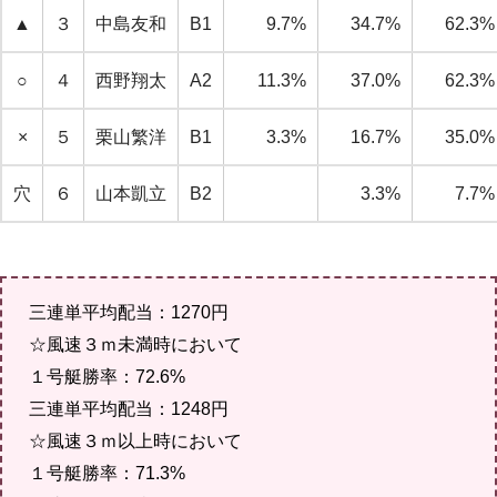
▲
３
中島友和
B1
9.7%
34.7%
62.3%
○
４
西野翔太
A2
11.3%
37.0%
62.3%
×
５
栗山繁洋
B1
3.3%
16.7%
35.0%
穴
６
山本凱立
B2
3.3%
7.7%
三連単平均配当：1270円
☆風速３ｍ未満時において
１号艇勝率：72.6%
三連単平均配当：1248円
☆風速３ｍ以上時において
１号艇勝率：71.3%