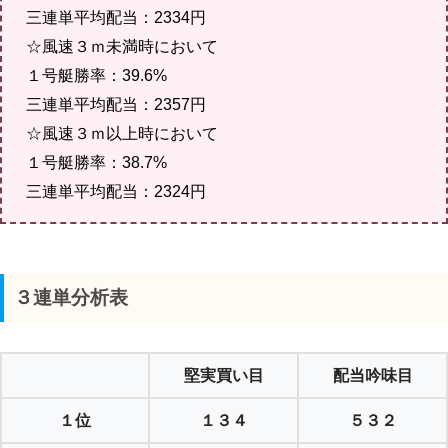
三連単平均配当：2334円
☆風速３ｍ未満時において
１号艇勝率：39.6%
三連単平均配当：2357円
☆風速３ｍ以上時において
１号艇勝率：38.7%
三連単平均配当：2324円
３連単分析表
堅実買い目
配当吟味目
１位
１３４
５３２