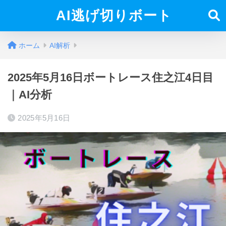
AI逃げ切りボート
ホーム
AI解析
2025年5月16日ボートレース住之江4日目
｜AI分析
2025年5月16日