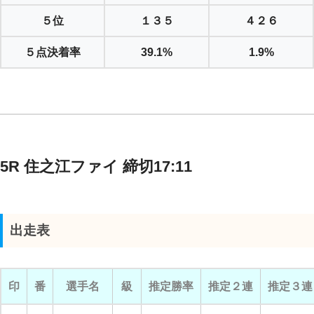
５位
１３５
４２６
５点決着率
39.1%
1.9%
5R 住之江ファイ 締切17:11
出走表
印
番
選手名
級
推定勝率
推定２連
推定３連