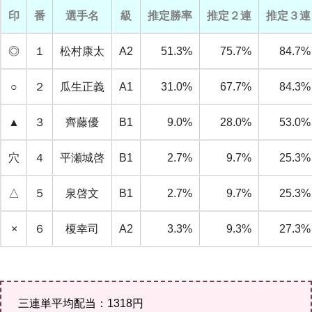
印
番
選手名
級
推定勝率
推定２連
推定３連
◎
１
松村康太
A2
51.3%
75.7%
84.7%
○
２
瓜生正義
A1
31.0%
67.7%
84.3%
▲
３
齊藤優
B1
9.0%
28.0%
53.0%
穴
４
平瀬城啓
B1
2.7%
9.7%
25.3%
△
５
泉啓文
B1
2.7%
9.7%
25.3%
×
６
榎幸司
A2
3.3%
9.3%
27.3%
三連単平均配当：1318円