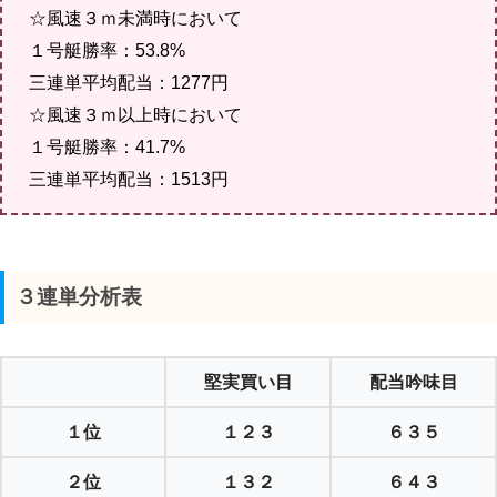
☆風速３ｍ未満時において
１号艇勝率：53.8%
三連単平均配当：1277円
☆風速３ｍ以上時において
１号艇勝率：41.7%
三連単平均配当：1513円
３連単分析表
堅実買い目
配当吟味目
１位
１２３
６３５
２位
１３２
６４３