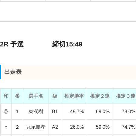
2R 予選 締切15:49
出走表
印
番
選手名
級
推定勝率
推定２連
推定３連
◎
１
東潤樹
B1
49.7%
69.0%
78.0%
○
２
丸尾義孝
A2
26.0%
59.0%
74.7%