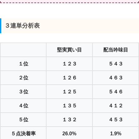
３連単分析表
堅実買い目
配当吟味目
１位
１２３
５４３
２位
１２６
４６３
３位
１２５
５４６
４位
１３５
４１２
５位
１３２
４５３
５点決着率
26.0%
1.9%