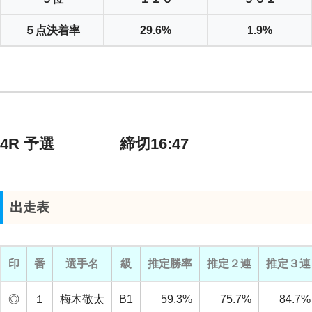
５点決着率
29.6%
1.9%
4R 予選 締切16:47
出走表
印
番
選手名
級
推定勝率
推定２連
推定３連
◎
１
梅木敬太
B1
59.3%
75.7%
84.7%