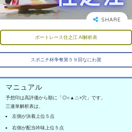
ボートレース住之江 AI解析表
スポニチ杯争奪第５９回なにわ賞
マニュアル
予想印は高評価から順に「◎○▲△×穴」です。
三連単解析表は、
左側が決着上位５点
右側が配当吟味上位５点