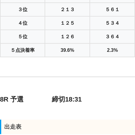
３位
２１３
５６１
４位
１２５
５３４
５位
１２６
３６４
５点決着率
39.6%
2.3%
8R 予選 締切18:31
出走表