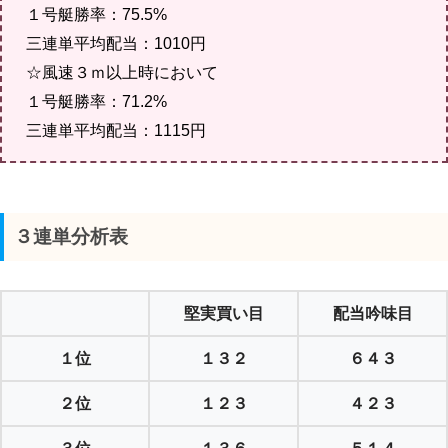
１号艇勝率：75.5%
三連単平均配当：1010円
☆風速３ｍ以上時において
１号艇勝率：71.2%
三連単平均配当：1115円
３連単分析表
堅実買い目
配当吟味目
１位
１３２
６４３
２位
１２３
４２３