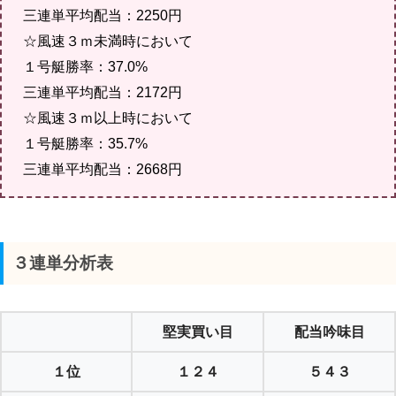
三連単平均配当：2250円
☆風速３ｍ未満時において
１号艇勝率：37.0%
三連単平均配当：2172円
☆風速３ｍ以上時において
１号艇勝率：35.7%
三連単平均配当：2668円
３連単分析表
堅実買い目
配当吟味目
１位
１２４
５４３