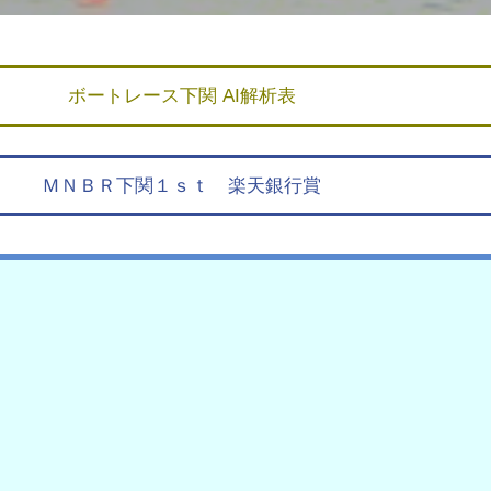
ボートレース下関 AI解析表
ＭＮＢＲ下関１ｓｔ 楽天銀行賞