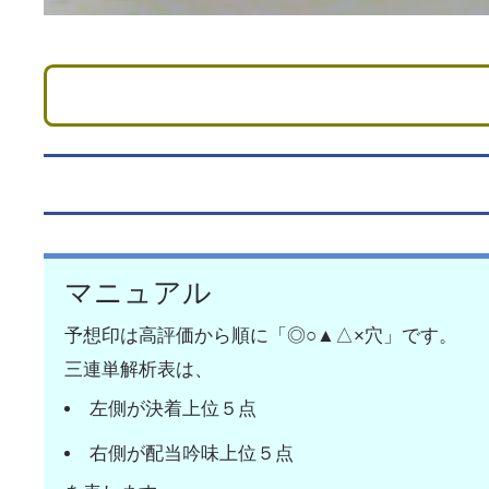
マニュアル
予想印は高評価から順に「◎○▲△×穴」です。
三連単解析表は、
左側が決着上位５点
右側が配当吟味上位５点