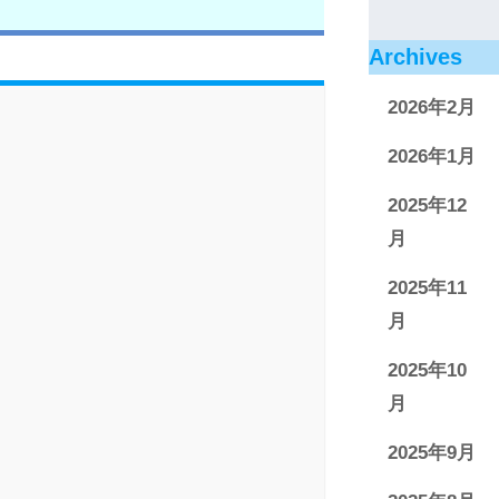
Archives
2026年2月
2026年1月
2025年12
月
2025年11
月
2025年10
月
2025年9月