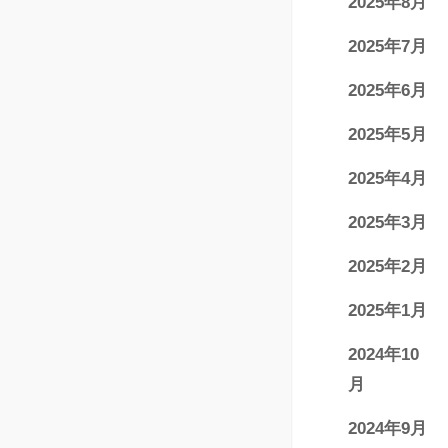
2025年8月
2025年7月
2025年6月
2025年5月
2025年4月
2025年3月
2025年2月
2025年1月
2024年10
月
2024年9月