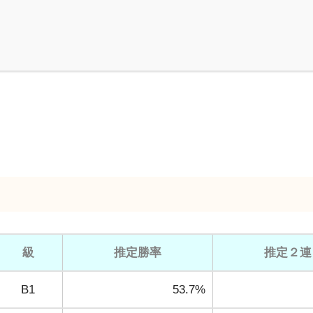
級
推定勝率
推定２連
B1
53.7%