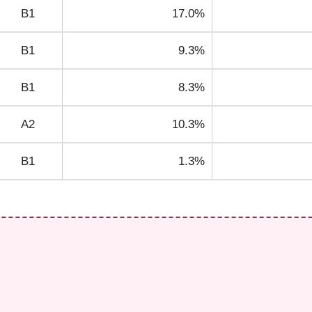
B1
17.0%
B1
9.3%
B1
8.3%
A2
10.3%
B1
1.3%