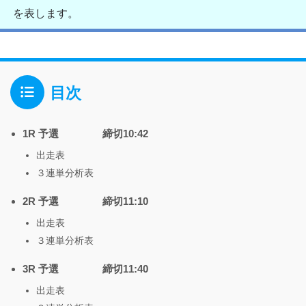
を表します。
目次
1R 予選 締切10:42
出走表
３連単分析表
2R 予選 締切11:10
出走表
３連単分析表
3R 予選 締切11:40
出走表