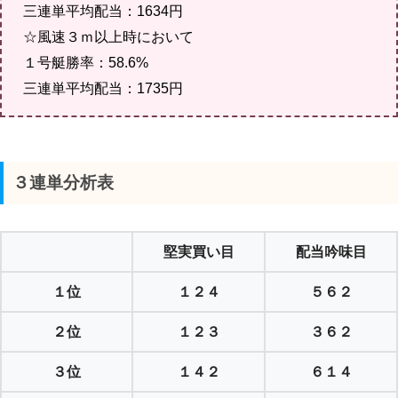
三連単平均配当：1634円
☆風速３ｍ以上時において
１号艇勝率：58.6%
三連単平均配当：1735円
３連単分析表
堅実買い目
配当吟味目
１位
１２４
５６２
２位
１２３
３６２
３位
１４２
６１４