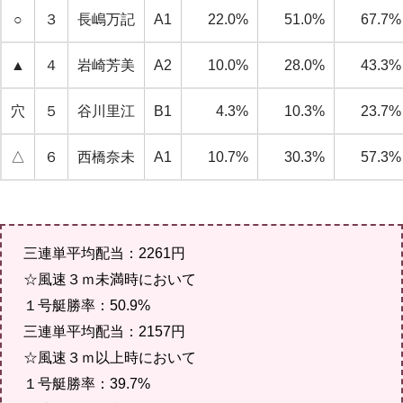
○
３
長嶋万記
A1
22.0%
51.0%
67.7%
▲
４
岩崎芳美
A2
10.0%
28.0%
43.3%
穴
５
谷川里江
B1
4.3%
10.3%
23.7%
△
６
西橋奈未
A1
10.7%
30.3%
57.3%
三連単平均配当：2261円
☆風速３ｍ未満時において
１号艇勝率：50.9%
三連単平均配当：2157円
☆風速３ｍ以上時において
１号艇勝率：39.7%