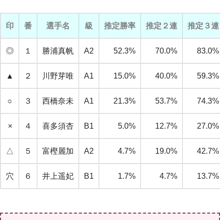
印
番
選手名
級
推定勝率
推定２連
推定３連
◎
１
勝浦真帆
A2
52.3%
70.0%
83.0%
▲
２
川野芽唯
A1
15.0%
40.0%
59.3%
○
３
西橋奈未
A1
21.3%
53.7%
74.3%
×
４
喜多須杏
B1
5.0%
12.7%
27.0%
△
５
富樫麗加
A2
4.7%
19.0%
42.7%
穴
６
井上遥妃
B1
1.7%
4.7%
13.7%