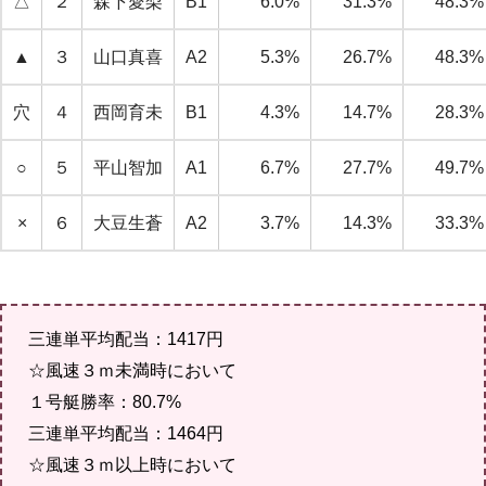
△
２
森下愛梨
B1
6.0%
31.3%
48.3%
▲
３
山口真喜
A2
5.3%
26.7%
48.3%
穴
４
西岡育未
B1
4.3%
14.7%
28.3%
○
５
平山智加
A1
6.7%
27.7%
49.7%
×
６
大豆生蒼
A2
3.7%
14.3%
33.3%
三連単平均配当：1417円
☆風速３ｍ未満時において
１号艇勝率：80.7%
三連単平均配当：1464円
☆風速３ｍ以上時において