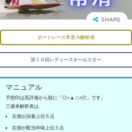
ボートレース常滑 AI解析表
第１０回レディースオールスター
マニュアル
予想印は高評価から順に「◎○▲△×穴」です。
三連単解析表は、
左側が決着上位５点
右側が配当吟味上位５点