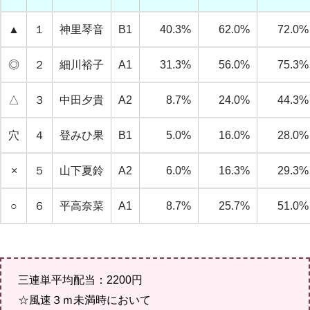
▲
１
神里琴音
B1
40.3%
62.0%
72.0%
◎
２
細川裕子
A1
31.3%
56.0%
75.3%
△
３
中田夕貴
A2
8.7%
24.0%
44.3%
穴
４
登みひ果
B1
5.0%
16.0%
28.0%
×
５
山下夏鈴
A2
6.0%
16.3%
29.3%
○
６
平高奈菜
A1
8.7%
25.7%
51.0%
三連単平均配当：2200円
☆風速３ｍ未満時において