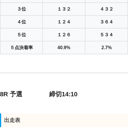
３位
１３２
４３２
４位
１２４
３６４
５位
１２６
５３４
５点決着率
40.9%
2.7%
8R 予選 締切14:10
出走表