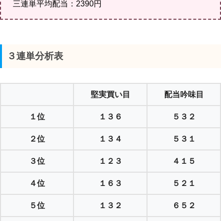
三連単平均配当：2390円
３連単分析表
堅実買い目
配当吟味目
１位
１３６
５３２
２位
１３４
５３１
３位
１２３
４１５
４位
１６３
５２１
５位
１３２
６５２