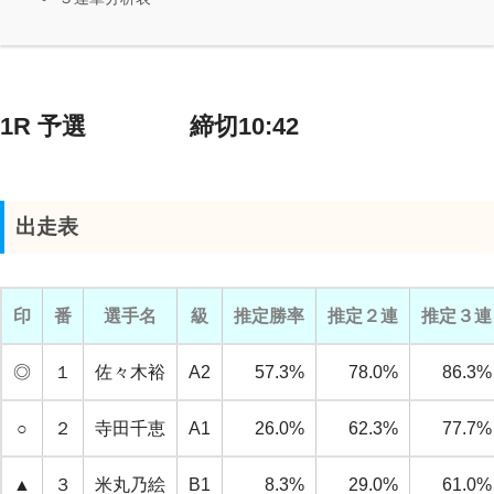
1R 予選 締切10:42
出走表
印
番
選手名
級
推定勝率
推定２連
推定３連
◎
１
佐々木裕
A2
57.3%
78.0%
86.3%
○
２
寺田千恵
A1
26.0%
62.3%
77.7%
▲
３
米丸乃絵
B1
8.3%
29.0%
61.0%