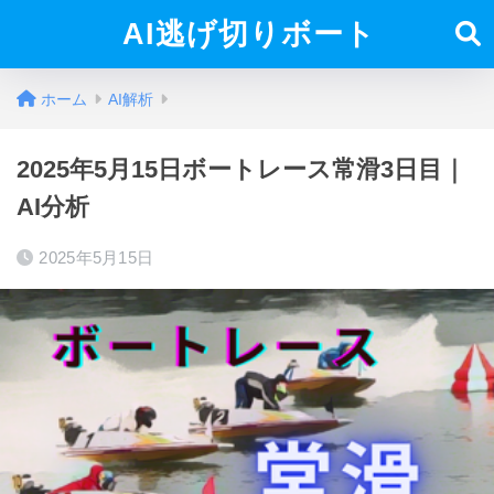
AI逃げ切りボート
ホーム
AI解析
2025年5月15日ボートレース常滑3日目｜
AI分析
2025年5月15日