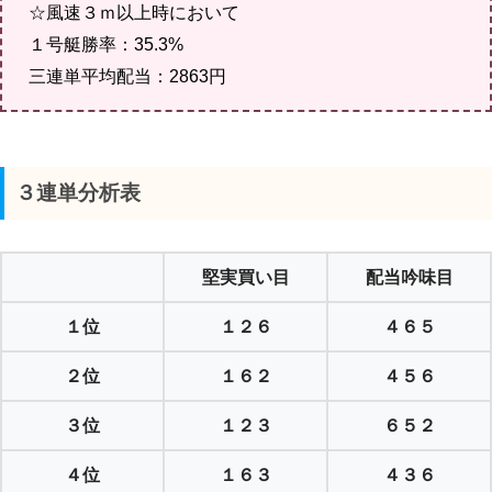
☆風速３ｍ以上時において
１号艇勝率：35.3%
三連単平均配当：2863円
３連単分析表
堅実買い目
配当吟味目
１位
１２６
４６５
２位
１６２
４５６
３位
１２３
６５２
４位
１６３
４３６