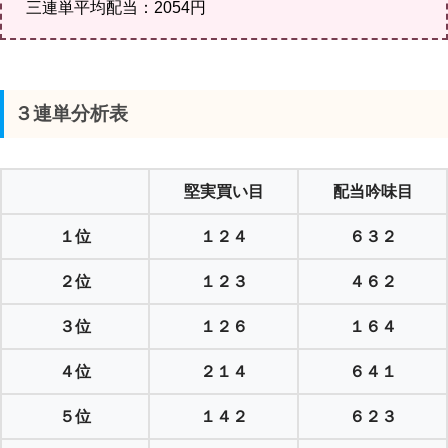
三連単平均配当：2054円
３連単分析表
堅実買い目
配当吟味目
１位
１２４
６３２
２位
１２３
４６２
３位
１２６
１６４
４位
２１４
６４１
５位
１４２
６２３