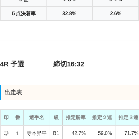
５点決着率
32.8%
2.6%
4R 予選 締切16:32
出走表
印
番
選手名
級
推定勝率
推定２連
推定３連
◎
１
寺本昇平
B1
42.7%
59.0%
71.7%