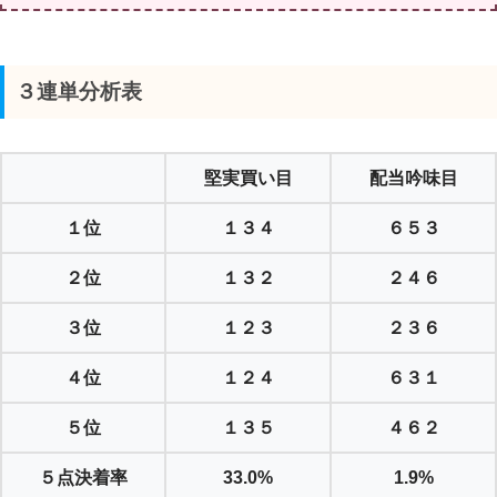
３連単分析表
堅実買い目
配当吟味目
１位
１３４
６５３
２位
１３２
２４６
３位
１２３
２３６
４位
１２４
６３１
５位
１３５
４６２
５点決着率
33.0%
1.9%