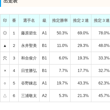
出走表
印
番
選手名
級
推定勝率
推定２連
推定３連
◎
１
藤原碧生
A1
50.3%
69.0%
78.0%
▲
２
永井聖美
B1
11.0%
29.3%
48.0%
穴
３
和合俊介
B1
6.0%
19.3%
33.3%
×
４
日笠勝弘
B1
7.7%
17.7%
32.7%
○
５
谷野錬志
A1
19.7%
43.3%
62.3%
△
６
三浦敬太
A2
5.3%
21.3%
45.7%