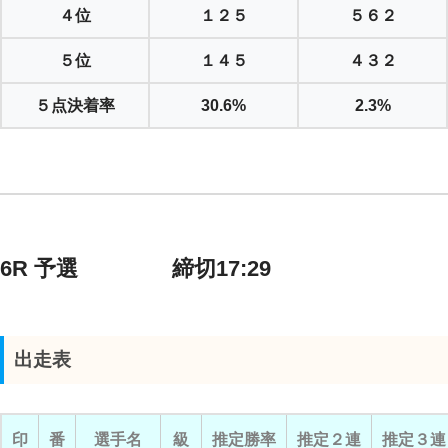
４位
１２５
５６２
５位
１４５
４３２
５点決着率
30.6%
2.3%
6R 予選 締切17:29
出走表
印
番
選手名
級
推定勝率
推定２連
推定３連