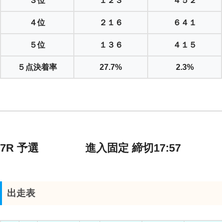
３位
１２３
４５２
４位
２１６
６４１
５位
１３６
４１５
５点決着率
27.7%
2.3%
7R 予選 進入固定 締切17:57
出走表