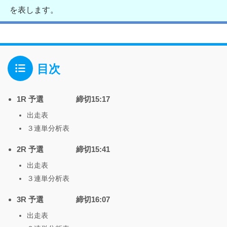
を表します。
目次
1R 予選 締切15:17
出走表
３連単分析表
2R 予選 締切15:41
出走表
３連単分析表
3R 予選 締切16:07
出走表