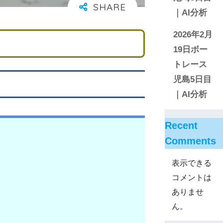
｜AI分析
2026年2月
19日ボー
トレース
児島5日目
｜AI分析
Recent
Comments
表示できる
コメントは
ありませ
ん。