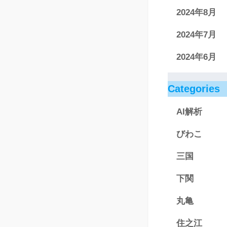
2024年8月
2024年7月
2024年6月
Categories
AI解析
びわこ
三国
下関
丸亀
住之江