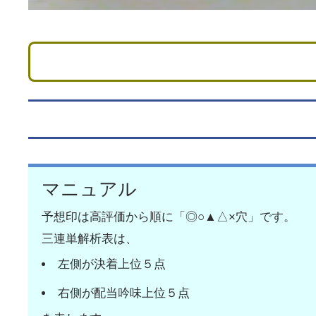
マニュアル
予想印は高評価から順に「◎○▲△×穴」です。
三連単解析表は、
左側が決着上位５点
右側が配当吟味上位５点