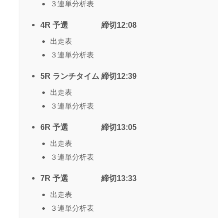
３連単分析表
4R 予選 締切12:08
出走表
３連単分析表
5R ランチタイム 締切12:39
出走表
３連単分析表
6R 予選 締切13:05
出走表
３連単分析表
7R 予選 締切13:33
出走表
３連単分析表