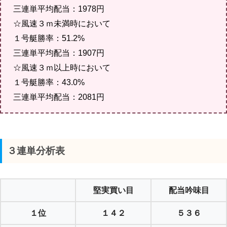
三連単平均配当：1978円
☆風速３ｍ未満時において
１号艇勝率：51.2%
三連単平均配当：1907円
☆風速３ｍ以上時において
１号艇勝率：43.0%
三連単平均配当：2081円
３連単分析表
堅実買い目
配当吟味目
１位
１４２
５３６