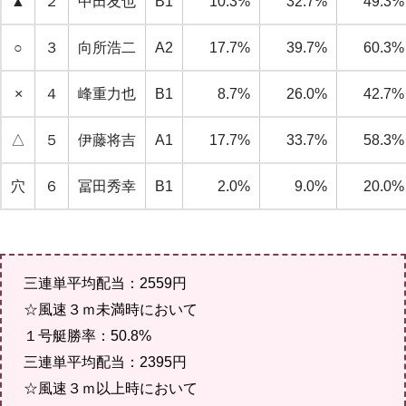
▲
２
中田友也
B1
10.3%
32.7%
49.3%
○
３
向所浩二
A2
17.7%
39.7%
60.3%
×
４
峰重力也
B1
8.7%
26.0%
42.7%
△
５
伊藤将吉
A1
17.7%
33.7%
58.3%
穴
６
冨田秀幸
B1
2.0%
9.0%
20.0%
三連単平均配当：2559円
☆風速３ｍ未満時において
１号艇勝率：50.8%
三連単平均配当：2395円
☆風速３ｍ以上時において