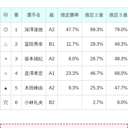
印
番
選手名
級
推定勝率
推定２連
推定３連
◎
１
深澤達徳
A2
47.7%
69.3%
79.0%
△
２
冨田秀幸
B1
11.7%
29.3%
49.3%
×
３
坂本雄紀
A2
8.0%
26.7%
48.3%
○
４
是澤孝宏
A1
23.3%
46.7%
68.0%
▲
５
木田峰由
A2
9.3%
25.3%
47.7%
穴
６
小林礼央
B2
2.7%
8.0%