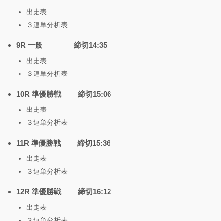
出走表
３連単分析表
9R 一般 締切14:35
出走表
３連単分析表
10R 準優勝戦 締切15:06
出走表
３連単分析表
11R 準優勝戦 締切15:36
出走表
３連単分析表
12R 準優勝戦 締切16:12
出走表
３連単分析表