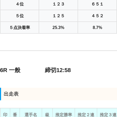
４位
１２３
６５１
５位
１２５
４５２
５点決着率
25.3%
8.7%
6R 一般 締切12:58
出走表
印
番
選手名
級
推定勝率
推定２連
推定３連