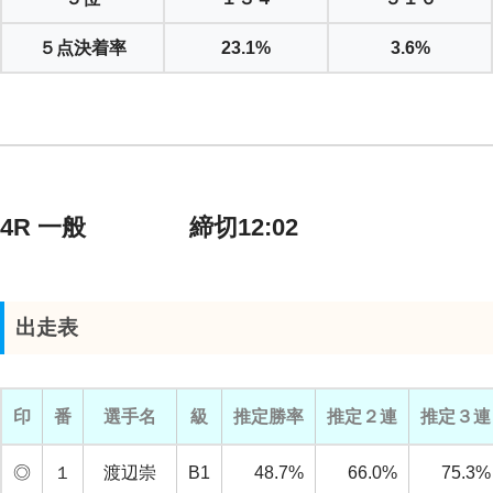
５点決着率
23.1%
3.6%
4R 一般 締切12:02
出走表
印
番
選手名
級
推定勝率
推定２連
推定３連
◎
１
渡辺崇
B1
48.7%
66.0%
75.3%