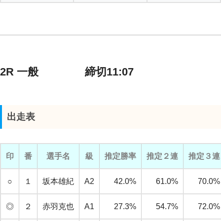
2R 一般 締切11:07
出走表
印
番
選手名
級
推定勝率
推定２連
推定３連
○
１
坂本雄紀
A2
42.0%
61.0%
70.0%
◎
２
赤羽克也
A1
27.3%
54.7%
72.0%