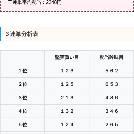
三連単平均配当：2248円
３連単分析表
堅実買い目
配当吟味目
１位
１２３
５６２
２位
１２５
６５３
３位
２１３
４３６
４位
１３２
３４６
５位
１２４
２６５