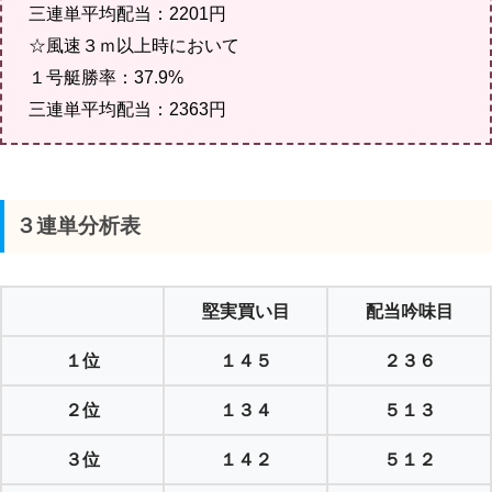
三連単平均配当：2201円
☆風速３ｍ以上時において
１号艇勝率：37.9%
三連単平均配当：2363円
３連単分析表
堅実買い目
配当吟味目
１位
１４５
２３６
２位
１３４
５１３
３位
１４２
５１２