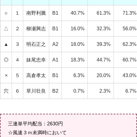
○
１
南野利騰
B1
40.7%
61.3%
71.3%
△
２
柳瀬興志
B1
16.0%
32.3%
56.0%
▲
３
明石正之
A2
18.0%
39.3%
62.3%
◎
４
妹尾忠幸
A1
18.3%
44.7%
60.7%
×
５
高倉孝太
B1
6.3%
20.0%
43.0%
穴
６
草川壮良
B2
0.7%
2.3%
6.7%
三連単平均配当：2630円
☆風速３ｍ未満時において