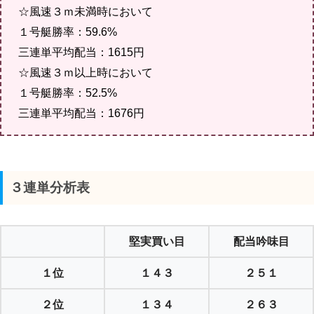
☆風速３ｍ未満時において
１号艇勝率：59.6%
三連単平均配当：1615円
☆風速３ｍ以上時において
１号艇勝率：52.5%
三連単平均配当：1676円
３連単分析表
堅実買い目
配当吟味目
１位
１４３
２５１
２位
１３４
２６３