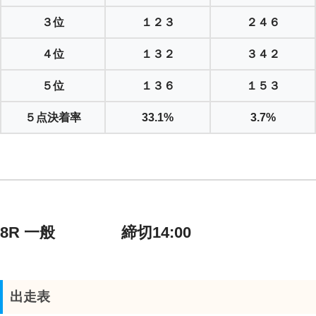
３位
１２３
２４６
４位
１３２
３４２
５位
１３６
１５３
５点決着率
33.1%
3.7%
8R 一般 締切14:00
出走表