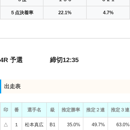
５点決着率
22.1%
4.7%
4R 予選 締切12:35
出走表
印
番
選手名
級
推定勝率
推定２連
推定３連
△
１
松本真広
B1
35.0%
49.7%
63.0%