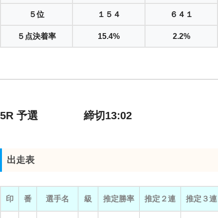
５位
１５４
６４１
５点決着率
15.4%
2.2%
5R 予選 締切13:02
出走表
印
番
選手名
級
推定勝率
推定２連
推定３連