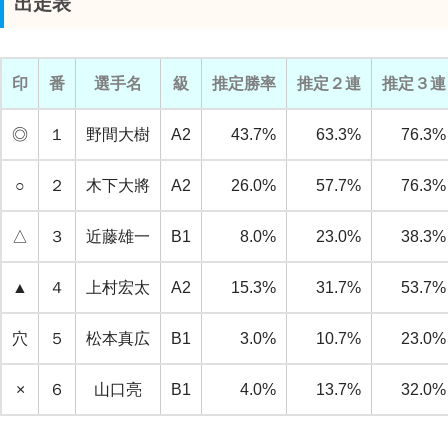
出走表
印
番
選手名
級
推定勝率
推定２連
推定３連
◎
１
野間大樹
A2
43.7%
63.3%
76.3%
○
２
木下大將
A2
26.0%
57.7%
76.3%
△
３
近藤雄一
B1
8.0%
23.0%
38.3%
▲
４
上村宏太
A2
15.3%
31.7%
53.7%
穴
５
松本真広
B1
3.0%
10.7%
23.0%
×
６
山口亮
B1
4.0%
13.7%
32.0%