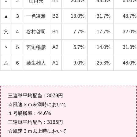
○
２
山口亮
B1
26.3%
48.3%
64.0%
▲
３
一色凌雅
B2
13.0%
31.7%
48.7%
穴
４
谷村啓司
B1
7.7%
17.7%
32.0%
×
５
宮迫暢彦
A2
5.7%
14.0%
31.3%
△
６
藤生雄人
A1
9.0%
25.3%
48.0%
三連単平均配当：3079円
☆風速３ｍ未満時において
１号艇勝率：44.6%
三連単平均配当：3165円
☆風速３ｍ以上時において