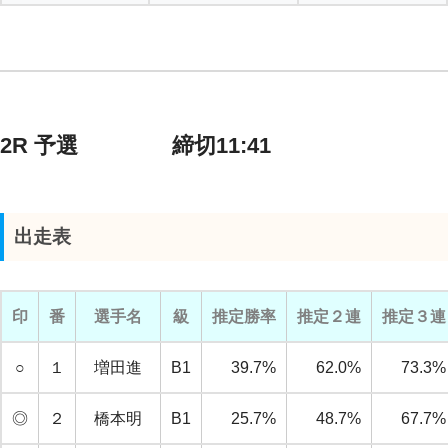
2R 予選 締切11:41
出走表
印
番
選手名
級
推定勝率
推定２連
推定３連
○
１
増田進
B1
39.7%
62.0%
73.3%
◎
２
橋本明
B1
25.7%
48.7%
67.7%