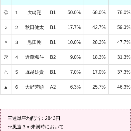
◎
１
大崎翔
B1
50.0%
68.0%
78.0%
○
２
秋田健太
B1
17.7%
42.7%
59.3%
×
３
黒田剛
B1
10.0%
28.3%
47.7%
穴
４
近藤颯斗
B2
9.0%
18.3%
31.3%
△
５
堀越雄貴
B1
7.0%
17.0%
37.3%
▲
６
大野芳顕
A2
6.3%
25.7%
46.3%
三連単平均配当：2843円
☆風速３ｍ未満時において