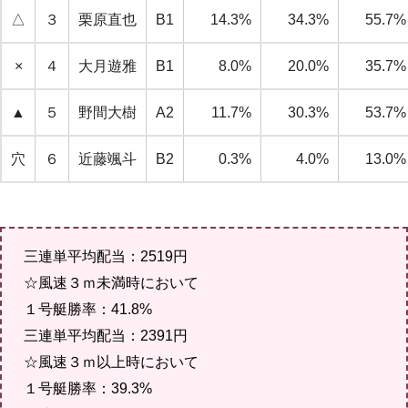
△
３
栗原直也
B1
14.3%
34.3%
55.7%
×
４
大月遊雅
B1
8.0%
20.0%
35.7%
▲
５
野間大樹
A2
11.7%
30.3%
53.7%
穴
６
近藤颯斗
B2
0.3%
4.0%
13.0%
三連単平均配当：2519円
☆風速３ｍ未満時において
１号艇勝率：41.8%
三連単平均配当：2391円
☆風速３ｍ以上時において
１号艇勝率：39.3%