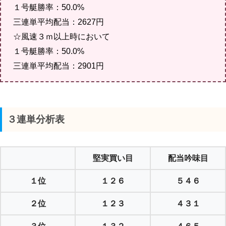
１号艇勝率：50.0%
三連単平均配当：2627円
☆風速３ｍ以上時において
１号艇勝率：50.0%
三連単平均配当：2901円
３連単分析表
堅実買い目
配当吟味目
１位
１２６
５４６
２位
１２３
４３１