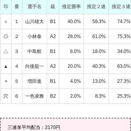
印
番
選手名
級
推定勝率
推定２連
推定３連
○
１
山川雄大
B1
40.0%
59.3%
74.7%
◎
２
小林泰
A2
28.0%
61.0%
75.3%
△
３
中島航
B1
6.0%
18.0%
34.0%
▲
４
向後龍一
A2
20.0%
40.3%
63.0%
×
５
増田進
B1
4.0%
13.0%
27.3%
穴
６
一色凌雅
B2
2.0%
8.3%
25.3%
三連単平均配当：2170円