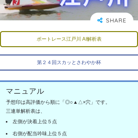
ボートレース江戸川 AI解析表
第２４回スカッとさわやか杯
マニュアル
予想印は高評価から順に「◎○▲△×穴」です。
三連単解析表は、
左側が決着上位５点
右側が配当吟味上位５点