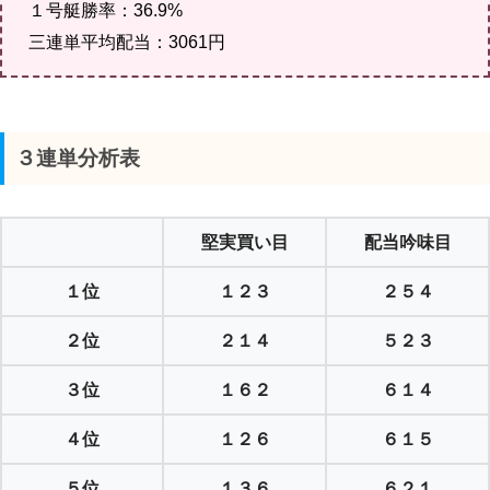
１号艇勝率：36.9%
三連単平均配当：3061円
３連単分析表
堅実買い目
配当吟味目
１位
１２３
２５４
２位
２１４
５２３
３位
１６２
６１４
４位
１２６
６１５
５位
１３６
６２１