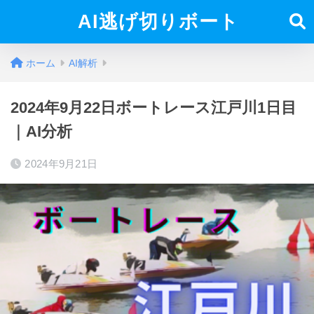
AI逃げ切りボート
ホーム
AI解析
2024年9月22日ボートレース江戸川1日目
｜AI分析
2024年9月21日