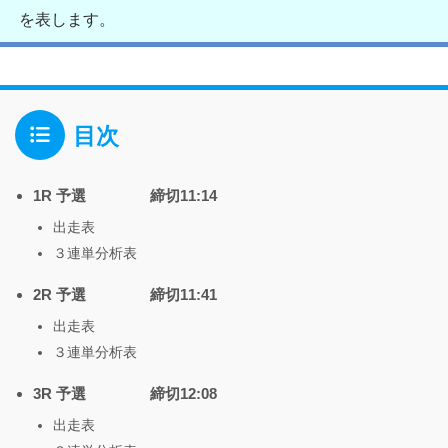
を表します。
目次
1R 予選 締切11:14
出走表
３連単分析表
2R 予選 締切11:41
出走表
３連単分析表
3R 予選 締切12:08
出走表