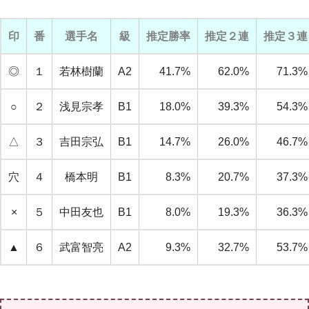
印
番
選手名
級
推定勝率
推定２連
推定３連
◎
１
若林樹蘭
A2
41.7%
62.0%
71.3%
○
２
浅見宗孝
B1
18.0%
39.3%
54.3%
△
３
吉田宗弘
B1
14.7%
26.0%
46.7%
穴
４
橋本明
B1
8.3%
20.7%
37.3%
×
５
中田友也
B1
8.0%
19.3%
36.3%
▲
６
武富智亮
A2
9.3%
32.7%
53.7%