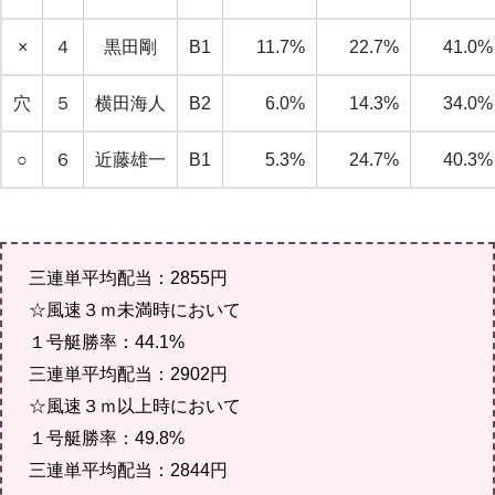
×
４
黒田剛
B1
11.7%
22.7%
41.0%
穴
５
横田海人
B2
6.0%
14.3%
34.0%
○
６
近藤雄一
B1
5.3%
24.7%
40.3%
三連単平均配当：2855円
☆風速３ｍ未満時において
１号艇勝率：44.1%
三連単平均配当：2902円
☆風速３ｍ以上時において
１号艇勝率：49.8%
三連単平均配当：2844円