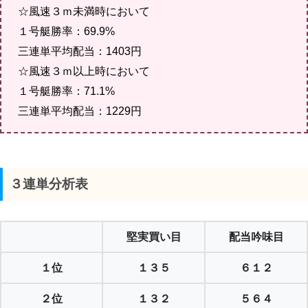
☆風速３ｍ未満時において
１号艇勝率：69.9%
三連単平均配当：1403円
☆風速３ｍ以上時において
１号艇勝率：71.1%
三連単平均配当：1229円
３連単分析表
堅実買い目
配当吟味目
１位
１３５
６１２
２位
１３２
５６４