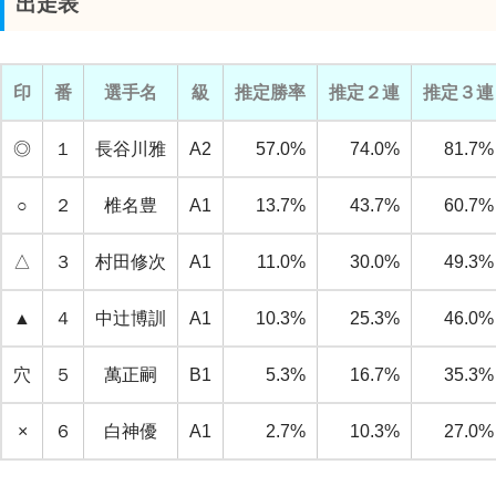
出走表
印
番
選手名
級
推定勝率
推定２連
推定３連
◎
１
長谷川雅
A2
57.0%
74.0%
81.7%
○
２
椎名豊
A1
13.7%
43.7%
60.7%
△
３
村田修次
A1
11.0%
30.0%
49.3%
▲
４
中辻博訓
A1
10.3%
25.3%
46.0%
穴
５
萬正嗣
B1
5.3%
16.7%
35.3%
×
６
白神優
A1
2.7%
10.3%
27.0%