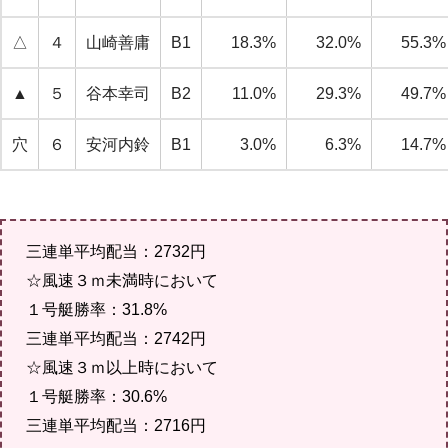
△
４
山崎善庸
B1
18.3%
32.0%
55.3%
▲
５
谷本幸司
B2
11.0%
29.3%
49.7%
穴
６
安河内鈴
B1
3.0%
6.3%
14.7%
三連単平均配当：2732円
☆風速３ｍ未満時において
１号艇勝率：31.8%
三連単平均配当：2742円
☆風速３ｍ以上時において
１号艇勝率：30.6%
三連単平均配当：2716円