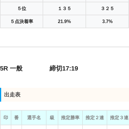
５位
１３５
３２５
５点決着率
21.9%
3.7%
5R 一般 締切17:19
出走表
印
番
選手名
級
推定勝率
推定２連
推定３連