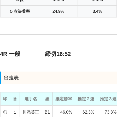
５点決着率
24.9%
3.4%
4R 一般 締切16:52
出走表
印
番
選手名
級
推定勝率
推定２連
推定３連
◎
１
川添英正
B1
46.0%
62.3%
73.3%