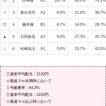
◎
２
白神優
A1
28.7%
60.0%
74.3%
×
３
新出浩司
A2
8.0%
21.0%
38.7%
穴
４
藤井徹
B1
6.7%
14.0%
28.7%
▲
５
石田政吾
A2
9.0%
27.3%
45.7%
△
６
松崎祐太
A1
5.0%
15.7%
42.0%
三連単平均配当：2132円
☆風速３ｍ未満時において
１号艇勝率：44.3%
三連単平均配当：2210円
☆風速３ｍ以上時において