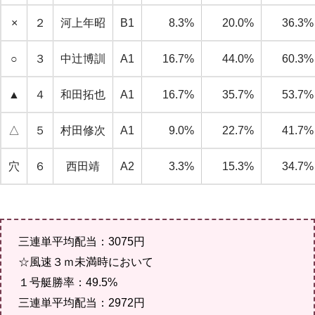
×
２
河上年昭
B1
8.3%
20.0%
36.3%
○
３
中辻博訓
A1
16.7%
44.0%
60.3%
▲
４
和田拓也
A1
16.7%
35.7%
53.7%
△
５
村田修次
A1
9.0%
22.7%
41.7%
穴
６
西田靖
A2
3.3%
15.3%
34.7%
三連単平均配当：3075円
☆風速３ｍ未満時において
１号艇勝率：49.5%
三連単平均配当：2972円