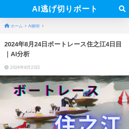
AI逃げ切りボート
ホーム
AI解析
2024年8月24日ボートレース住之江4日目
｜AI分析
2024年8月23日