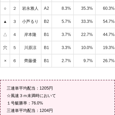
○
２
岩永雅人
A2
8.3%
35.3%
60.3%
▲
３
小芦るり
B2
5.7%
33.3%
54.7%
△
４
岸本隆
B1
3.7%
22.7%
44.7%
穴
５
川原涼
B1
3.3%
10.0%
19.3%
×
６
齊藤優
B1
2.7%
9.7%
26.7%
三連単平均配当：1205円
☆風速３ｍ未満時において
１号艇勝率：76.0%
三連単平均配当：1204円