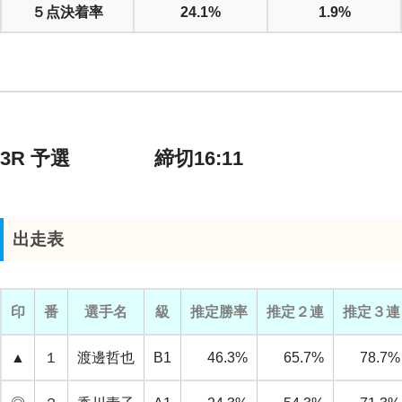
５点決着率
24.1%
1.9%
3R 予選 締切16:11
出走表
印
番
選手名
級
推定勝率
推定２連
推定３連
▲
１
渡邊哲也
B1
46.3%
65.7%
78.7%