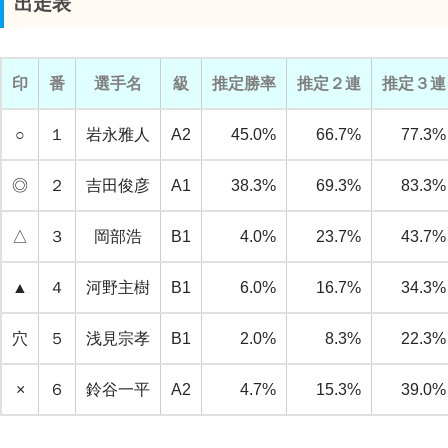
出走表
印
番
選手名
級
推定勝率
推定２連
推定３連
○
１
岩永雅人
A2
45.0%
66.7%
77.3%
◎
２
吉田俊彦
A1
38.3%
69.3%
83.3%
△
３
岡部浩
B1
4.0%
23.7%
43.7%
▲
４
河野主樹
B1
6.0%
16.7%
34.3%
穴
５
浅見宗孝
B1
2.0%
8.3%
22.3%
×
６
鈴谷一平
A2
4.7%
15.3%
39.0%