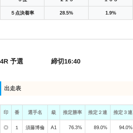
５点決着率
28.5%
1.9%
4R 予選 締切16:40
出走表
印
番
選手名
級
推定勝率
推定２連
推定３連
◎
１
須藤博倫
A1
76.3%
89.0%
94.0%