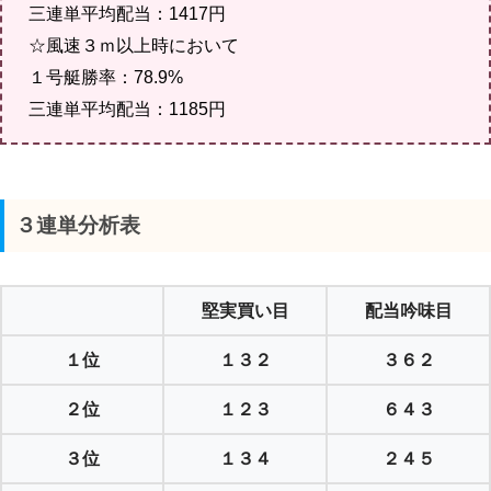
三連単平均配当：1417円
☆風速３ｍ以上時において
１号艇勝率：78.9%
三連単平均配当：1185円
３連単分析表
堅実買い目
配当吟味目
１位
１３２
３６２
２位
１２３
６４３
３位
１３４
２４５