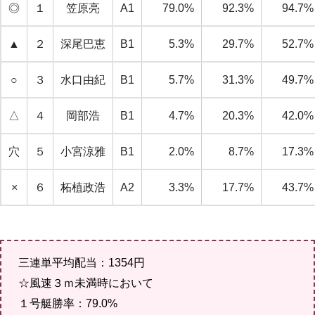
◎
１
笠原亮
A1
79.0%
92.3%
94.7%
▲
２
深尾巴恵
B1
5.3%
29.7%
52.7%
○
３
水口由紀
B1
5.7%
31.3%
49.7%
△
４
岡部浩
B1
4.7%
20.3%
42.0%
穴
５
小宮涼雅
B1
2.0%
8.7%
17.3%
×
６
柘植政浩
A2
3.3%
17.7%
43.7%
三連単平均配当：1354円
☆風速３ｍ未満時において
１号艇勝率：79.0%