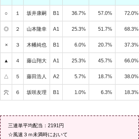
○
１
坂井康嗣
B1
36.7%
57.0%
72.0%
◎
２
山本隆幸
A1
25.3%
51.7%
68.3%
×
３
木幡純也
B1
6.0%
20.7%
37.3%
▲
４
藤山翔大
A1
25.3%
45.7%
66.0%
△
５
藤田浩人
A2
5.7%
18.7%
38.0%
穴
６
坂咲友理
B1
1.0%
6.3%
18.3%
三連単平均配当：2191円
☆風速３ｍ未満時において