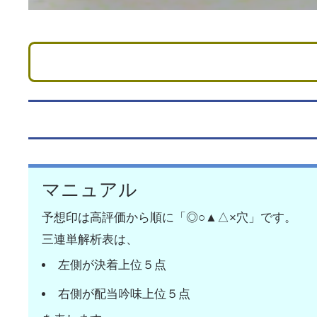
マニュアル
予想印は高評価から順に「◎○▲△×穴」です。
三連単解析表は、
左側が決着上位５点
右側が配当吟味上位５点