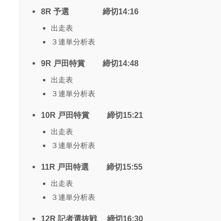
8R 予選 締切14:16
出走表
３連単分析表
9R 戸田特賞 締切14:48
出走表
３連単分析表
10R 戸田特賞 締切15:21
出走表
３連単分析表
11R 戸田特選 締切15:55
出走表
３連単分析表
12R 記者選抜戦 締切16:30