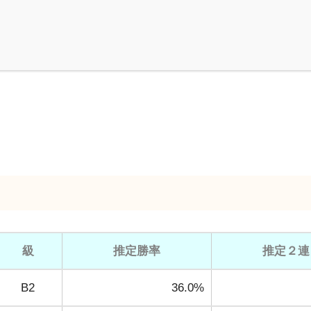
級
推定勝率
推定２連
B2
36.0%