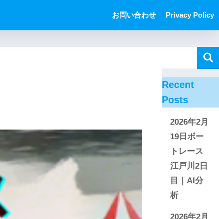
お問い合わせ
Privacy Policy
Recent
Posts
2026年2月
19日ボー
トレース
江戸川2日
目｜AI分
析
2026年2月