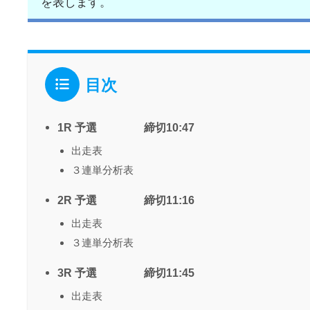
を表します。
目次
1R 予選 締切10:47
出走表
３連単分析表
2R 予選 締切11:16
出走表
３連単分析表
3R 予選 締切11:45
出走表