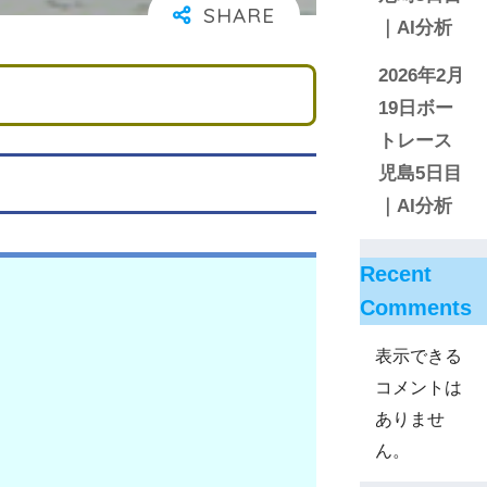
｜AI分析
2026年2月
19日ボー
トレース
児島5日目
｜AI分析
Recent
Comments
表示できる
コメントは
ありませ
ん。