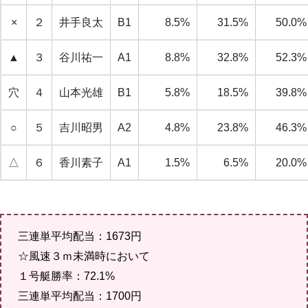
×
２
井手良太
B1
8.5%
31.5%
50.0%
▲
３
谷川祐一
A1
8.8%
32.8%
52.3%
穴
４
山本光雄
B1
5.8%
18.5%
39.8%
○
５
吉川昭男
A2
4.8%
23.8%
46.3%
△
６
香川素子
A1
1.5%
6.5%
20.0%
三連単平均配当：1673円
☆風速３ｍ未満時において
１号艇勝率：72.1%
三連単平均配当：1700円