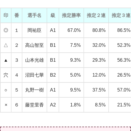
印
番
選手名
級
推定勝率
推定２連
推定３連
◎
１
岡祐臣
A1
67.0%
80.8%
86.5%
△
２
高山智至
B1
7.5%
32.0%
52.3%
▲
３
山本光雄
B1
9.3%
29.3%
56.3%
穴
４
沼田七華
B2
5.0%
12.0%
26.5%
○
５
丸野一樹
A1
9.5%
37.5%
57.0%
×
６
藤堂里香
A2
1.8%
8.5%
21.5%