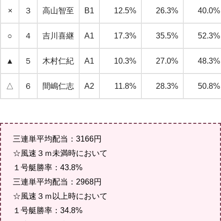
×
３
高山智至
B1
12.5%
26.3%
40.0%
○
４
吉川喜継
A1
17.3%
35.5%
52.3%
▲
５
木村仁紀
A1
10.3%
27.0%
48.3%
△
６
間嶋仁志
A2
11.8%
28.3%
50.8%
三連単平均配当：3166円
☆風速３ｍ未満時において
１号艇勝率：43.8%
三連単平均配当：2968円
☆風速３ｍ以上時において
１号艇勝率：34.8%