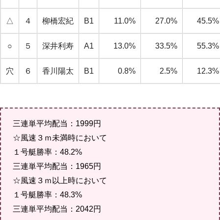
△
４
柳橋宏紀
B1
11.0%
27.0%
45.5%
○
５
深井利寿
A1
13.0%
33.5%
55.3%
穴
６
香川陽太
B1
0.8%
2.5%
12.3%
三連単平均配当：1999円
☆風速３ｍ未満時において
１号艇勝率：48.2%
三連単平均配当：1965円
☆風速３ｍ以上時において
１号艇勝率：48.3%
三連単平均配当：2042円