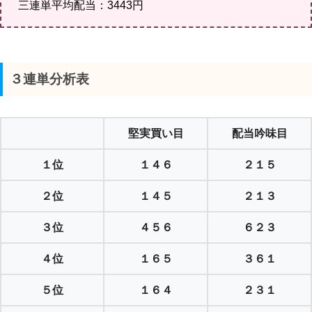
三連単平均配当：3443円
３連単分析表
堅実買い目
配当吟味目
１位
１４６
２１５
２位
１４５
２１３
３位
４５６
６２３
４位
１６５
３６１
５位
１６４
２３１