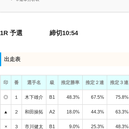
1R 予選 締切10:54
出走表
印
番
選手名
級
推定勝率
推定２連
推定３連
◎
１
木下雄介
B1
48.3%
67.5%
75.8%
▲
２
和田操拓
A2
18.0%
44.3%
63.3%
×
３
市川健太
B1
9.0%
25.3%
48.3%