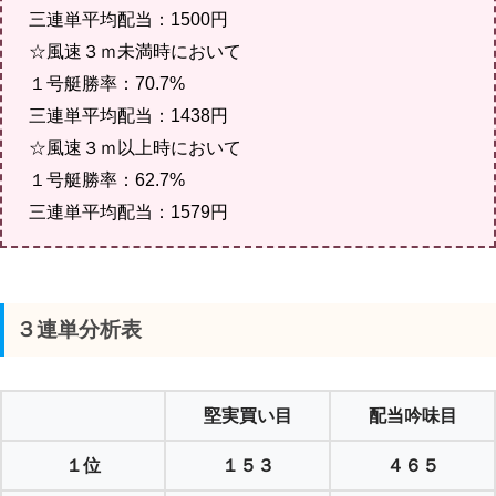
三連単平均配当：1500円
☆風速３ｍ未満時において
１号艇勝率：70.7%
三連単平均配当：1438円
☆風速３ｍ以上時において
１号艇勝率：62.7%
三連単平均配当：1579円
３連単分析表
堅実買い目
配当吟味目
１位
１５３
４６５