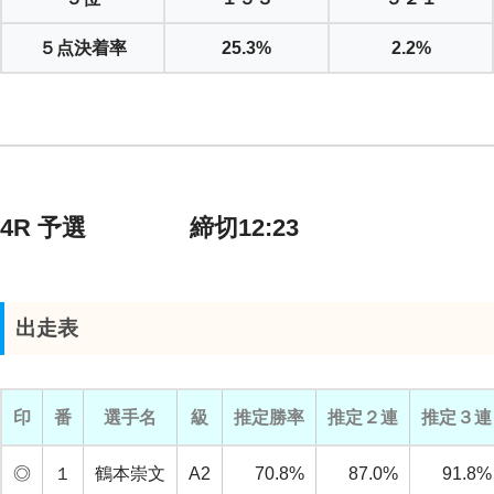
５点決着率
25.3%
2.2%
4R 予選 締切12:23
出走表
印
番
選手名
級
推定勝率
推定２連
推定３連
◎
１
鶴本崇文
A2
70.8%
87.0%
91.8%