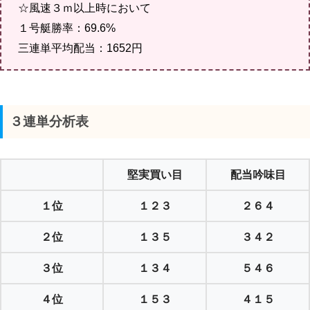
☆風速３ｍ以上時において
１号艇勝率：69.6%
三連単平均配当：1652円
３連単分析表
堅実買い目
配当吟味目
１位
１２３
２６４
２位
１３５
３４２
３位
１３４
５４６
４位
１５３
４１５