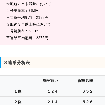
☆風速３ｍ未満時において
１号艇勝率：36.6%
三連単平均配当：2188円
☆風速３ｍ以上時において
１号艇勝率：31.0%
三連単平均配当：2275円
３連単分析表
堅実買い目
配当吟味目
１位
１２４
６５２
２位
２１４
５２６