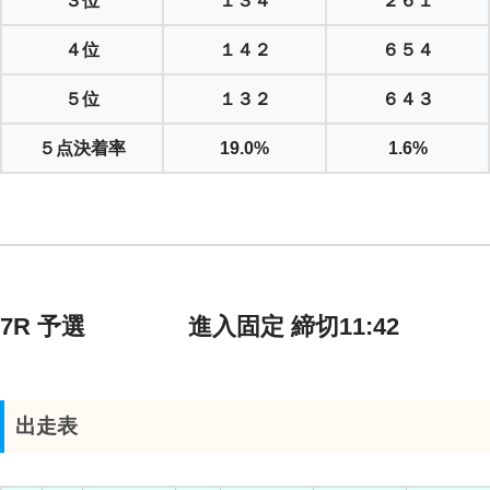
３位
１３４
２６１
４位
１４２
６５４
５位
１３２
６４３
５点決着率
19.0%
1.6%
7R 予選 進入固定 締切11:42
出走表