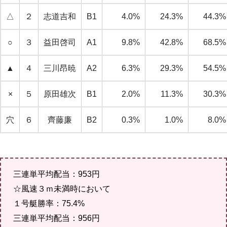
△
２
志道吉和
B1
4.0%
24.3%
44.3%
○
３
益田啓司
A1
9.8%
42.8%
68.5%
▲
４
三川昂暁
A2
6.3%
29.3%
54.5%
×
５
原田雄次
B1
2.0%
11.3%
30.3%
穴
６
齊藤廉
B2
0.3%
1.0%
8.0%
三連単平均配当：953円
☆風速３ｍ未満時において
１号艇勝率：75.4%
三連単平均配当：956円