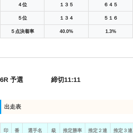
４位
１３５
６４５
５位
１３４
５１６
５点決着率
40.0%
1.3%
6R 予選 締切11:11
出走表
印
番
選手名
級
推定勝率
推定２連
推定３連