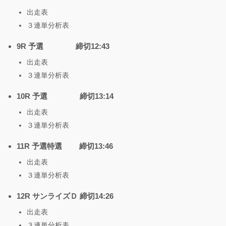
出走表
３連単分析表
9R 予選 締切12:43
出走表
３連単分析表
10R 予選 締切13:14
出走表
３連単分析表
11R 予選特選 締切13:46
出走表
３連単分析表
12R サンライズＤ 締切14:26
出走表
３連単分析表