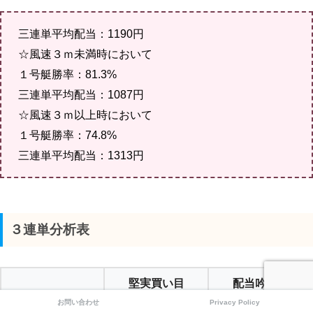
三連単平均配当：1190円
☆風速３ｍ未満時において
１号艇勝率：81.3%
三連単平均配当：1087円
☆風速３ｍ以上時において
１号艇勝率：74.8%
三連単平均配当：1313円
３連単分析表
堅実買い目
配当吟味目
お問い合わせ
Privacy Policy