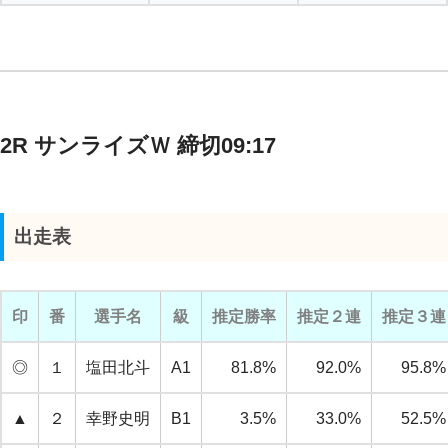
2R サンライズＷ 締切09:17
出走表
印
番
選手名
級
推定勝率
推定２連
推定３連
◎
１
塩田北斗
A1
81.8%
92.0%
95.8%
▲
２
幸野史明
B1
3.5%
33.0%
52.5%