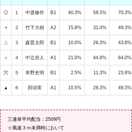
◎
１
中渡修作
B1
40.3%
58.5%
70.3%
×
２
竹下大樹
A2
15.8%
31.0%
49.3%
△
３
森晋太郎
B1
10.0%
26.3%
43.8%
○
４
中辻崇人
A1
21.0%
44.8%
64.0%
穴
５
幸野史明
B1
2.5%
11.3%
23.8%
▲
６
田頭実
A1
10.5%
28.3%
49.3%
三連単平均配当：2509円
☆風速３ｍ未満時において