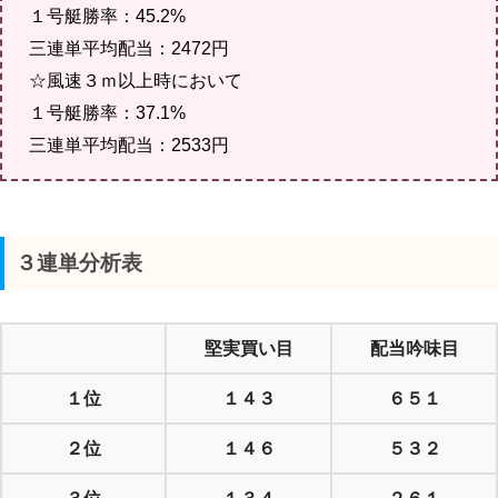
１号艇勝率：45.2%
三連単平均配当：2472円
☆風速３ｍ以上時において
１号艇勝率：37.1%
三連単平均配当：2533円
３連単分析表
堅実買い目
配当吟味目
１位
１４３
６５１
２位
１４６
５３２