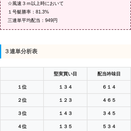
☆風速３ｍ以上時において
１号艇勝率：81.3%
三連単平均配当：949円
３連単分析表
堅実買い目
配当吟味目
１位
１３４
６１４
２位
１２３
４６５
３位
１４３
３４５
４位
１３５
５３４