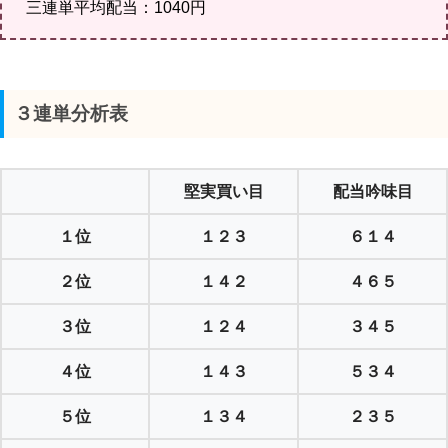
三連単平均配当：1040円
３連単分析表
堅実買い目
配当吟味目
１位
１２３
６１４
２位
１４２
４６５
３位
１２４
３４５
４位
１４３
５３４
５位
１３４
２３５