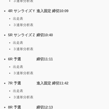
３連単分析表
4R サンライズＹ 進入固定 締切10:09
出走表
３連単分析表
5R サンライズＺ 締切10:40
出走表
３連単分析表
6R 予選 締切11:11
出走表
３連単分析表
7R 予選 進入固定 締切11:42
出走表
３連単分析表
8R 予選 締切12:13