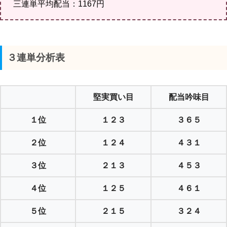
三連単平均配当：1167円
３連単分析表
堅実買い目
配当吟味目
１位
１２３
３６５
２位
１２４
４３１
３位
２１３
４５３
４位
１２５
４６１
５位
２１５
３２４