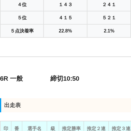
４位
１４３
２４１
５位
４１５
５２１
５点決着率
22.8%
2.1%
6R 一般 締切10:50
出走表
印
番
選手名
級
推定勝率
推定２連
推定３連