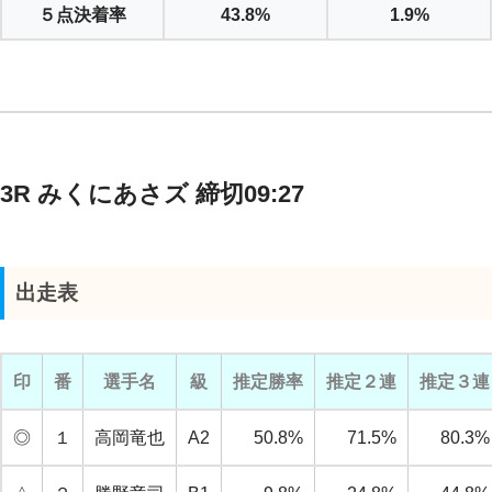
５点決着率
43.8%
1.9%
3R みくにあさズ 締切09:27
出走表
印
番
選手名
級
推定勝率
推定２連
推定３連
◎
１
高岡竜也
A2
50.8%
71.5%
80.3%