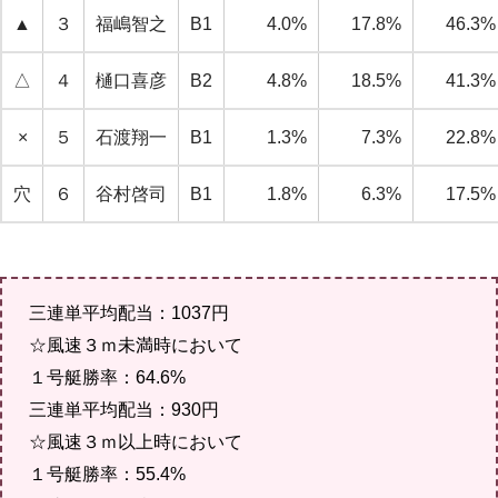
▲
３
福嶋智之
B1
4.0%
17.8%
46.3%
△
４
樋口喜彦
B2
4.8%
18.5%
41.3%
×
５
石渡翔一
B1
1.3%
7.3%
22.8%
穴
６
谷村啓司
B1
1.8%
6.3%
17.5%
三連単平均配当：1037円
☆風速３ｍ未満時において
１号艇勝率：64.6%
三連単平均配当：930円
☆風速３ｍ以上時において
１号艇勝率：55.4%