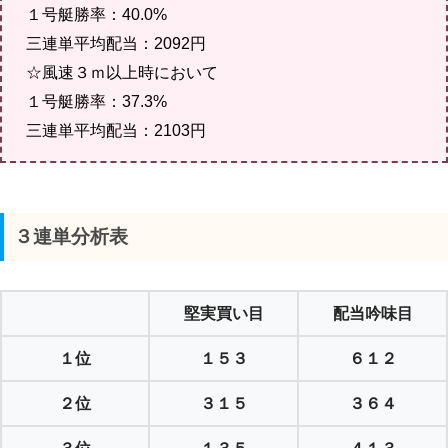
１号艇勝率：40.0%
三連単平均配当：2092円
☆風速３ｍ以上時において
１号艇勝率：37.3%
三連単平均配当：2103円
３連単分析表
堅実買い目
配当吟味目
１位
１５３
６１２
２位
３１５
３６４