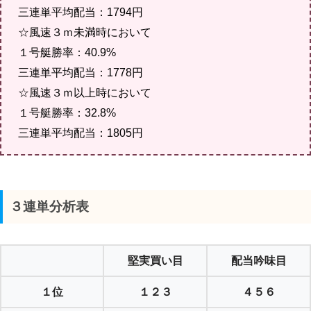
三連単平均配当：1794円
☆風速３ｍ未満時において
１号艇勝率：40.9%
三連単平均配当：1778円
☆風速３ｍ以上時において
１号艇勝率：32.8%
三連単平均配当：1805円
３連単分析表
堅実買い目
配当吟味目
１位
１２３
４５６