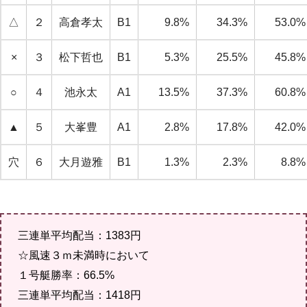
△
２
高倉孝太
B1
9.8%
34.3%
53.0%
×
３
松下哲也
B1
5.3%
25.5%
45.8%
○
４
池永太
A1
13.5%
37.3%
60.8%
▲
５
大峯豊
A1
2.8%
17.8%
42.0%
穴
６
大月遊雅
B1
1.3%
2.3%
8.8%
三連単平均配当：1383円
☆風速３ｍ未満時において
１号艇勝率：66.5%
三連単平均配当：1418円