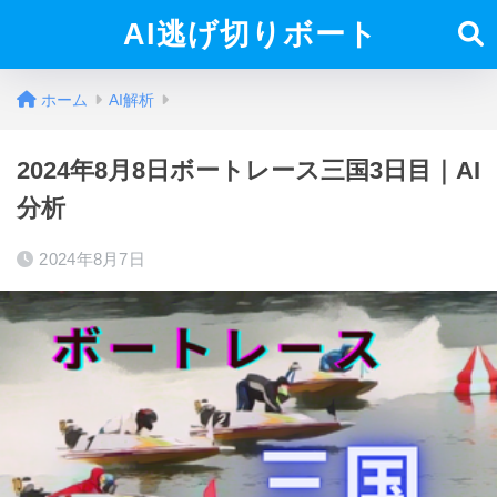
AI逃げ切りボート
ホーム
AI解析
2024年8月8日ボートレース三国3日目｜AI
分析
2024年8月7日