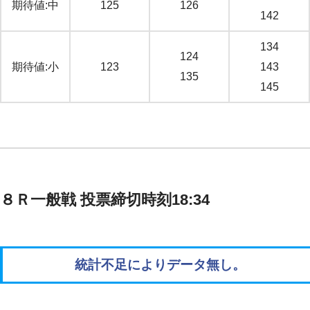
期待値:中
125
126
142
134
124
期待値:小
123
143
135
145
８Ｒ一般戦 投票締切時刻18:34
統計不足によりデータ無し。