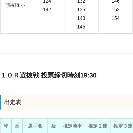
124
132
146
期待値:小
142
135
153
143
154
145
１０Ｒ選抜戦 投票締切時刻19:30
出走表
印
番
選手名
級
推定勝率
推定２連
推定３連