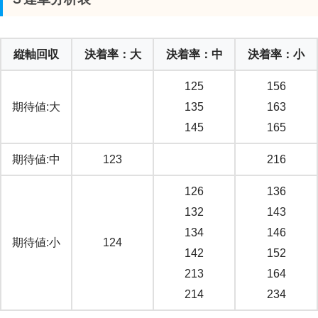
縦軸回収
決着率：大
決着率：中
決着率：小
125
156
期待値:大
135
163
145
165
期待値:中
123
216
126
136
132
143
134
146
期待値:小
124
142
152
213
164
214
234