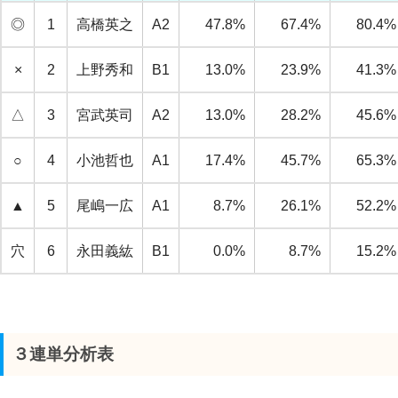
◎
1
高橋英之
A2
47.8%
67.4%
80.4%
×
2
上野秀和
B1
13.0%
23.9%
41.3%
△
3
宮武英司
A2
13.0%
28.2%
45.6%
○
4
小池哲也
A1
17.4%
45.7%
65.3%
▲
5
尾嶋一広
A1
8.7%
26.1%
52.2%
穴
6
永田義紘
B1
0.0%
8.7%
15.2%
３連単分析表