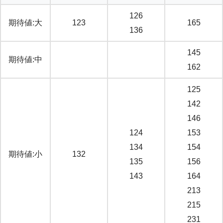
126
期待値:大
123
165
136
145
期待値:中
162
125
142
146
124
153
134
154
期待値:小
132
135
156
143
164
213
215
231