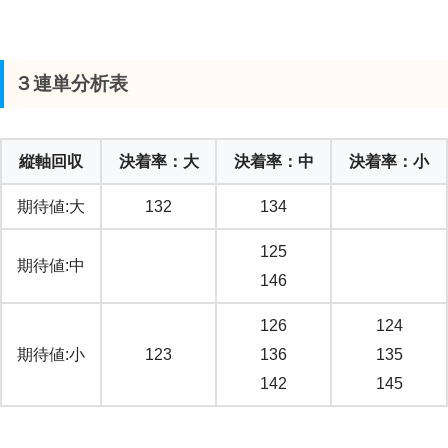
３連単分析表
縦軸回収
決着率：大
決着率：中
決着率：小
期待値:大
132
134
125
期待値:中
146
126
124
期待値:小
123
136
135
142
145