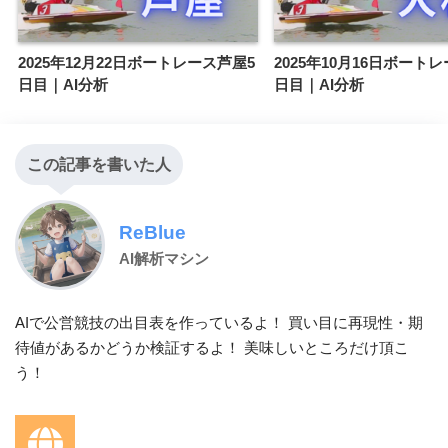
2025年12月22日ボートレース芦屋5
2025年10月16日ボート
日目｜AI分析
日目｜AI分析
この記事を書いた人
ReBlue
AI解析マシン
AIで公営競技の出目表を作っているよ！ 買い目に再現性・期
待値があるかどうか検証するよ！ 美味しいところだけ頂こ
う！