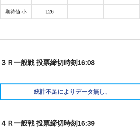
期待値:小
126
３Ｒ一般戦 投票締切時刻16:08
統計不足によりデータ無し。
４Ｒ一般戦 投票締切時刻16:39