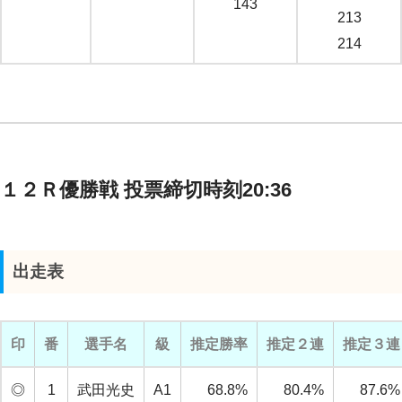
143
213
214
１２Ｒ優勝戦 投票締切時刻20:36
出走表
印
番
選手名
級
推定勝率
推定２連
推定３連
◎
1
武田光史
A1
68.8%
80.4%
87.6%