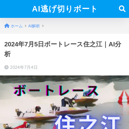
AI逃げ切りボート
ホーム
AI解析
2024年7月5日ボートレース住之江｜AI分
析
2024年7月4日