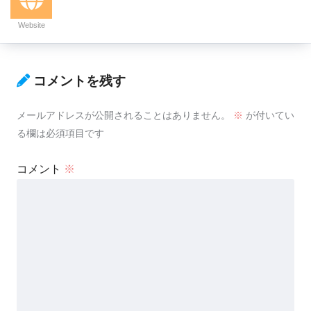
Website
コメントを残す
メールアドレスが公開されることはありません。
※
が付いてい
る欄は必須項目です
コメント
※