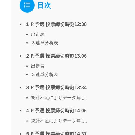
目次
１Ｒ予選 投票締切時刻12:38
出走表
３連単分析表
２Ｒ予選 投票締切時刻13:06
出走表
３連単分析表
３Ｒ予選 投票締切時刻13:34
統計不足によりデータ無し。
４Ｒ予選 投票締切時刻14:06
統計不足によりデータ無し。
５Ｒ予選 投票締切時刻14:37