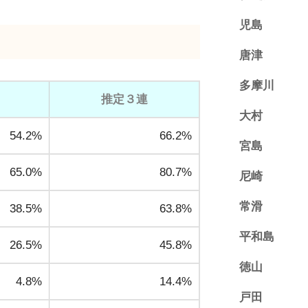
児島
唐津
多摩川
推定３連
大村
54.2%
66.2%
宮島
65.0%
80.7%
尼崎
常滑
38.5%
63.8%
平和島
26.5%
45.8%
徳山
4.8%
14.4%
戸田