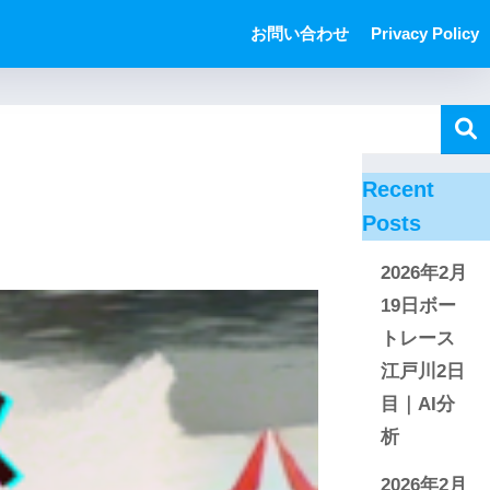
お問い合わせ
Privacy Policy
Recent
Posts
2026年2月
19日ボー
トレース
江戸川2日
目｜AI分
析
2026年2月