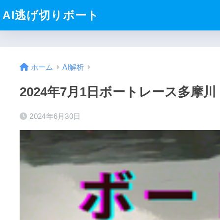
AI逃げ切りボート
ホーム
AI解析
2024年7月1日ボートレース多摩川
2024年6月30日