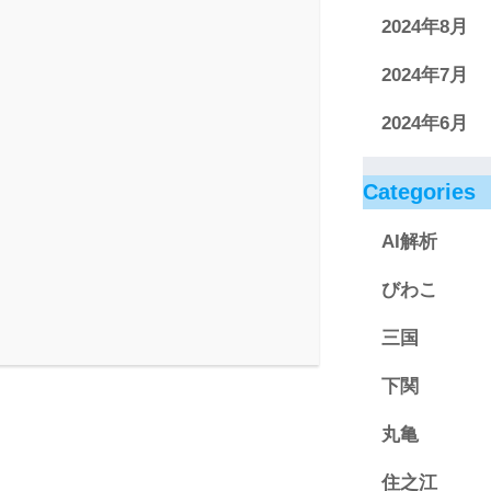
2024年8月
2024年7月
2024年6月
Categories
AI解析
びわこ
三国
下関
丸亀
住之江