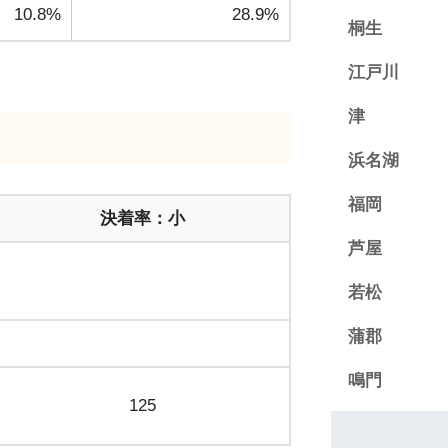
10.8%
28.9%
桐生
江戸川
津
浜名湖
福岡
決着率：小
芦屋
若松
蒲郡
鳴門
125