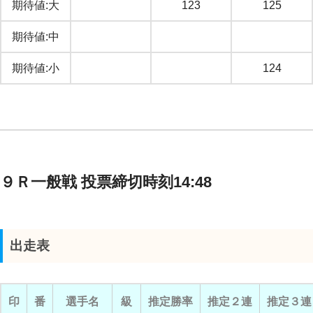
期待値:大
123
125
期待値:中
期待値:小
124
９Ｒ一般戦 投票締切時刻14:48
出走表
印
番
選手名
級
推定勝率
推定２連
推定３連