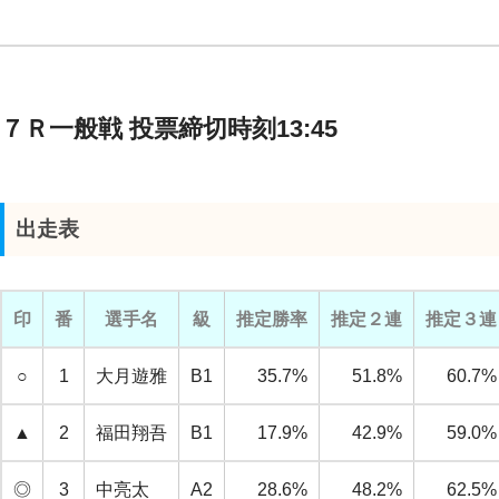
７Ｒ一般戦 投票締切時刻13:45
出走表
印
番
選手名
級
推定勝率
推定２連
推定３連
○
1
大月遊雅
B1
35.7%
51.8%
60.7%
▲
2
福田翔吾
B1
17.9%
42.9%
59.0%
◎
3
中亮太
A2
28.6%
48.2%
62.5%