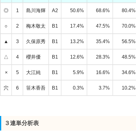
◎
1
島川海輝
A2
50.6%
68.6%
80.4%
○
2
梅木敬太
B1
17.4%
47.5%
70.0%
▲
3
久保原秀
B1
13.2%
35.4%
56.5%
△
4
櫻井優
B1
12.6%
28.3%
48.5%
×
5
大江純
B1
5.9%
16.6%
34.6%
穴
6
笹木香吾
B1
0.3%
3.7%
10.2%
３連単分析表