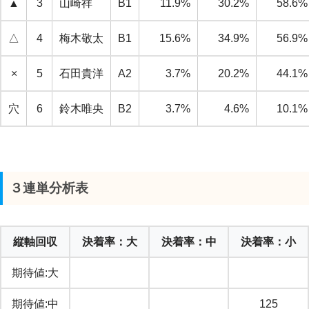
▲
3
山崎祥
B1
11.9%
30.2%
58.6%
△
4
梅木敬太
B1
15.6%
34.9%
56.9%
×
5
石田貴洋
A2
3.7%
20.2%
44.1%
穴
6
鈴木唯央
B2
3.7%
4.6%
10.1%
３連単分析表
縦軸回収
決着率：大
決着率：中
決着率：小
期待値:大
期待値:中
125