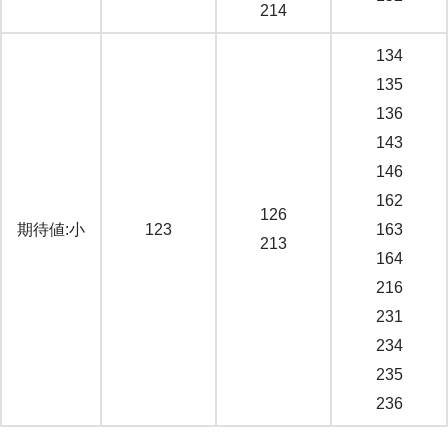
214
134
135
136
143
146
162
126
期待値:小
123
163
213
164
216
231
234
235
236