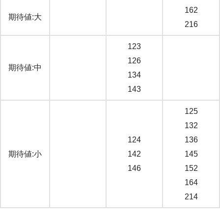
162
期待値:大
216
123
126
期待値:中
134
143
125
132
124
136
期待値:小
142
145
146
152
164
214