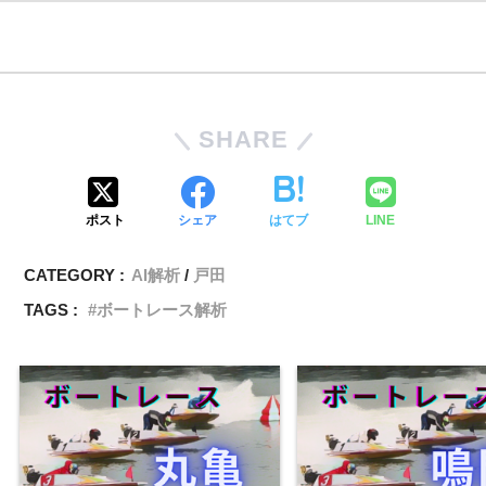
SHARE
ポスト
シェア
はてブ
LINE
CATEGORY :
AI解析
戸田
TAGS :
ボートレース解析