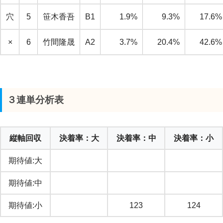
穴
5
笹木香吾
B1
1.9%
9.3%
17.6%
×
6
竹間隆晟
A2
3.7%
20.4%
42.6%
３連単分析表
縦軸回収
決着率：大
決着率：中
決着率：小
期待値:大
期待値:中
期待値:小
123
124