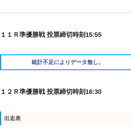
１１Ｒ準優勝戦 投票締切時刻15:55
統計不足によりデータ無し。
１２Ｒ準優勝戦 投票締切時刻16:30
出走表