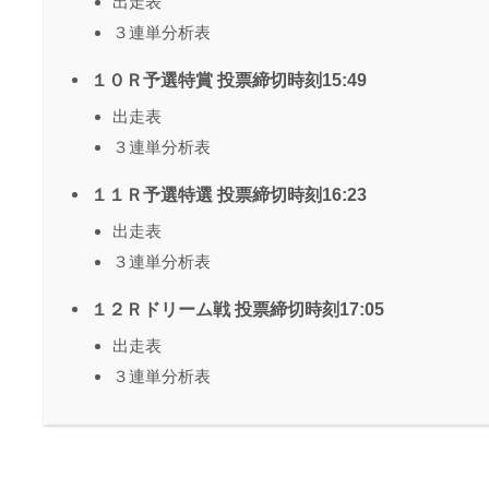
出走表
３連単分析表
１０Ｒ予選特賞 投票締切時刻15:49
出走表
３連単分析表
１１Ｒ予選特選 投票締切時刻16:23
出走表
３連単分析表
１２Ｒドリーム戦 投票締切時刻17:05
出走表
３連単分析表