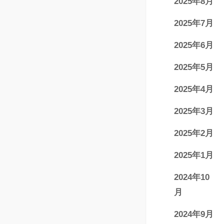
2025年8月
2025年7月
2025年6月
2025年5月
2025年4月
2025年3月
2025年2月
2025年1月
2024年10
月
2024年9月