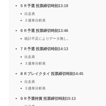
５Ｒ予選 投票締切時刻13:19
出走表
３連単分析表
６Ｒ予選 投票締切時刻13:46
統計不足によりデータ無し。
７Ｒ予選 投票締切時刻14:13
出走表
３連単分析表
８Ｒブレイクタイ 投票締切時刻14:45
出走表
３連単分析表
９Ｒ予選特賞 投票締切時刻15:13