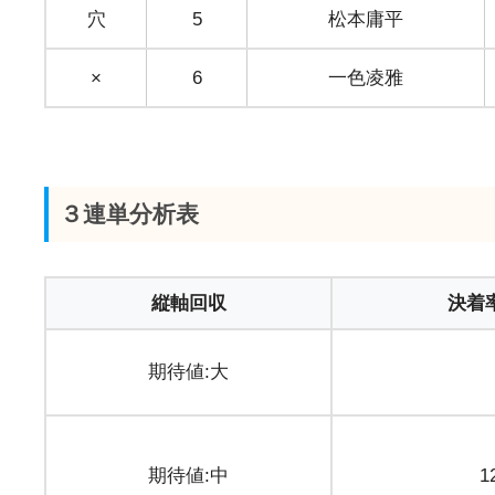
穴
5
松本庸平
×
6
一色凌雅
３連単分析表
縦軸回収
決着
期待値:大
期待値:中
1