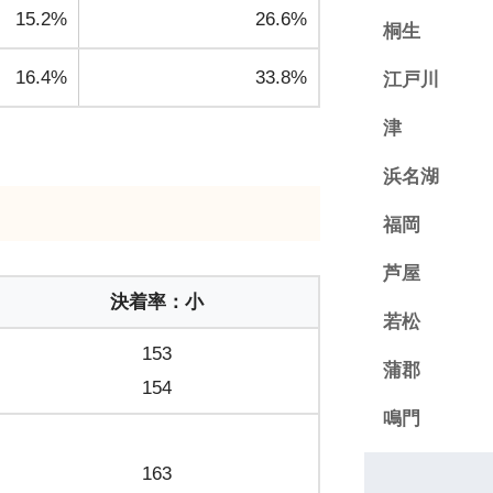
15.2%
26.6%
桐生
16.4%
33.8%
江戸川
津
浜名湖
福岡
芦屋
決着率：小
若松
153
蒲郡
154
鳴門
163