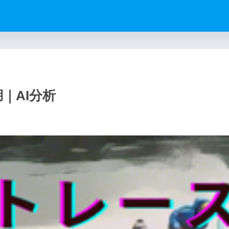
湖｜AI分析