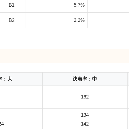
B1
5.7%
B2
3.3%
率：大
決着率：中
162
134
24
142